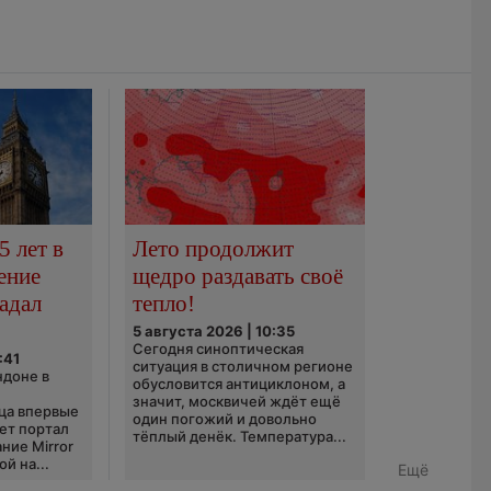
5 лет в
Лето продолжит
ение
щедро раздавать своё
адал
тепло!
5 августа 2026 | 10:35
Сегодня синоптическая
:41
ситуация в столичном регионе
ндоне в
обусловится антициклоном, а
значит, москвичей ждёт ещё
ца впервые
один погожий и довольно
ает портал
тёплый денёк. Температура...
ние Mirror
й на...
Ещё