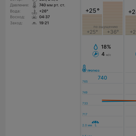
Давление:
740
мм рт. ст.
+25
°
+2
Вода:
+26°
Восход:
04:37
Заход:
19:21
по ощущению
+2
+25°
+36°
18%
4
м/с