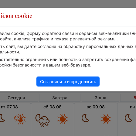
йлов cookie
Стихия
Природа
Технологии
Видео
айлы cookie, форму обратной связи и сервисы веб-аналитики (Я
сайта, анализа трафика и показа релевантной рекламы.
ь сайт, вы даёте согласие на обработку персональных данных в
альности
.
тоятельно ограничить или полностью запретить сохранение фай
ройки безопасности в вашем веб-браузере.
Венгрия
Медье Ваш
Сомба
Погода в Сомбатхее на 5 дней
Согласиться и продолжить
Сегодня
Завтра
3 дня
5
пт 07.08
сб 08.08
вс 09.08
пн