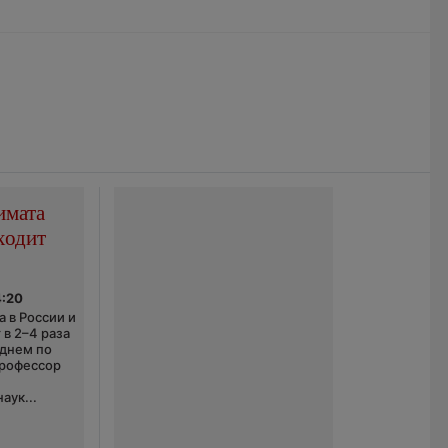
имата
ходит
4:20
 в России и
 в 2–4 раза
еднем по
профессор
аук...