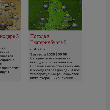
нодаре 5
Погода в
Екатеринбурге 5
августа
5:29
ование
5 августа 2026 | 05:58
ешается
Сегодня своё влияние на
ещаясь с
погоду усилит антициклон.
я
Облаков в небе станет меньше
и прекратит
и обойдётся без дождей. А вот
зирует
температурный фон окажется
ниже вчерашних значений...