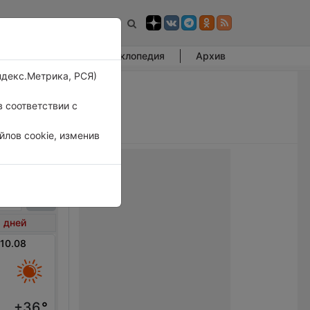
Фотогалерея
Энциклопедия
Архив
ндекс.Метрика, РСЯ)
 соответствии с
лов cookie, изменив
тхей
 дней
 10.08
+36
°