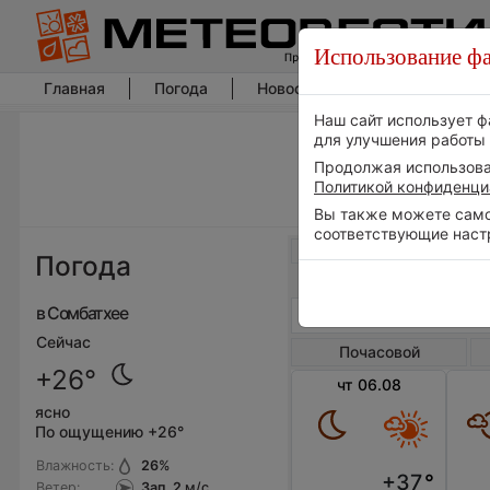
Использование фа
Главная
Погода
Новости погоды
Климат
Наш сайт использует ф
для улучшения работы 
Продолжая использоват
Политикой конфиденци
Вы также можете самос
соответствующие наст
Весь мир
Погода
в Сомбатхее
Сейчас
Почасовой
+26°
чт 06.08
ясно
По ощущению +26°
Влажность:
26
%
+37
°
Ветер:
Зап, 2
м/с