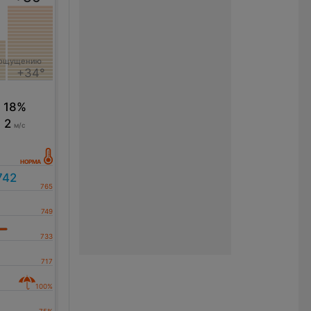
 ощущению
+34°
18%
2
м/с