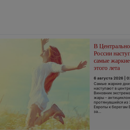
В Центральн
России насту
самые жаркие
этого лета
6 августа 2026 | 
Самые жаркие дни 
наступают в центр
Виновник экстрем
жары – антициклон
протянувшийся из
Европы к берегам 
за...