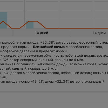
10 дней
14 дней
 малооблачная погода, +36..38°, ветер северо-восточный, уме
 пределах нормы. .
Ближайшей ночью
малооблачная погода,
Атмосферное давление в пределах нормы.
ток ожидается переменная облачность, небольшой дождь, возмо
0..32°, ветер северный, сильный, порывы до 9 м/с.
ременная облачность, небольшой дождь, возможна гроза; ночью 
верный, сильный, порывы до 9 м/с.
ток ожидается малооблачная погода, небольшой дождь; ночью +19
абый.
ная погода; ночью +19..21°, днем +32..34°, ветер юго-западный,