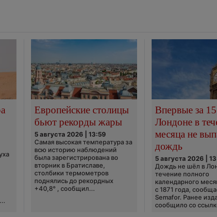
ра
Европейские столицы
Впервые за 15
бьют рекорды жары
Лондоне в теч
месяца не вып
5 августа 2026 | 13:59
Самая высокая температура за
дождь
всю историю наблюдений
уха
была зарегистрирована во
5 августа 2026 | 13
вторник в Братиславе,
Дождь не шёл в Ло
столбики термометров
течение полного
поднялись до рекордных
календарного меся
+40,8° , сообщил...
с 1871 года, сообщ
Semafor. Ранее изда
..
сообщило со ссылко