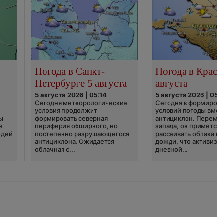
Погода в Санкт-
Погода в Крас
Петербурге 5 августа
августа
5 августа 2026 | 05:14
5 августа 2026 | 0
Сегодня метеорологические
Сегодня в формир
условия продолжит
условий погоды вм
ы
формировать северная
антициклон. Перем
е
периферия обширного, но
запада, он приметс
ждей
постепенно разрушающегося
рассеивать облака 
антициклона. Ожидается
дожди, что активи
облачная с...
дневной...