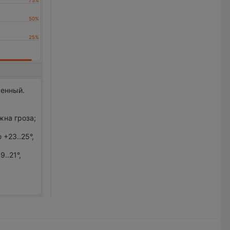
ренный.
жна гроза;
+23..25°,
..21°,