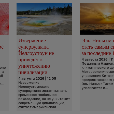
Извержение
Эль-Ниньо м
оё
супервулкана
стать самым 
Йеллоустоун не
за последние 
приведёт к
4 августа 2026 | 11
По данным Национ
уничтожению
ионе
климатического це
цивилизации
, а
Метеорологическо
щё
управления Китая 
4 августа 2026 | 12:05
продолжающееся 
Извержение
...
Эль-Ниньо в Тихом
Йеллоустоунского
усиливается и...
супервулкана может вызвать
временное глобальное
похолодание, но не уничтожит
современную цивилизацию,
считает американский...