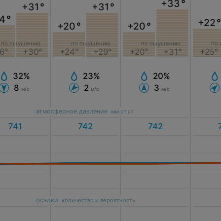
+33
°
+31
°
+31
°
4
°
+22
°
+20
°
+20
°
по ощущению
по
по ощущению
по ощущению
6°
+30°
+25°
+24°
+29°
+20°
+31°
32%
23%
20%
8
2
3
м/с
м/с
м/с
атмосферное давление
мм рт.ст.
осадки
количество и вероятность