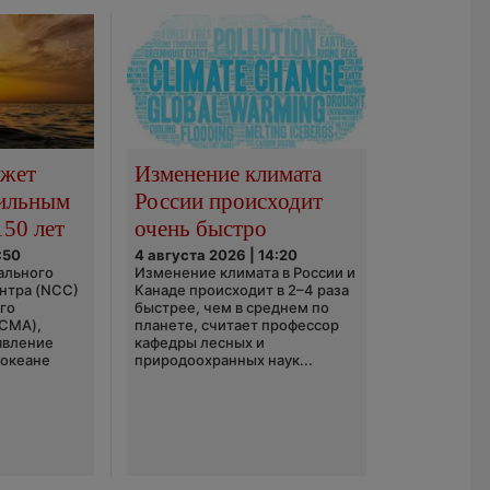
ожет
Изменение климата
сильным
России происходит
150 лет
очень быстро
:50
4 августа 2026 | 14:20
ального
Изменение климата в России и
нтра (NCC)
Канаде происходит в 2–4 раза
го
быстрее, чем в среднем по
(CMA),
планете, считает профессор
явление
кафедры лесных и
 океане
природоохранных наук...