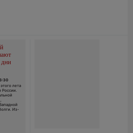
ой
пают
 дни
03:30
этого лета
е России.
альной
,
 Западной
Волги. Из-