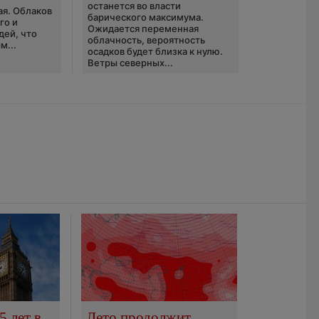
останется во власти
ая. Облаков
барического максимума.
го и
Ожидается переменная
дей, что
облачность, вероятность
м...
осадков будет близка к нулю.
Ветры северных...
5 лет в
Лето продолжит