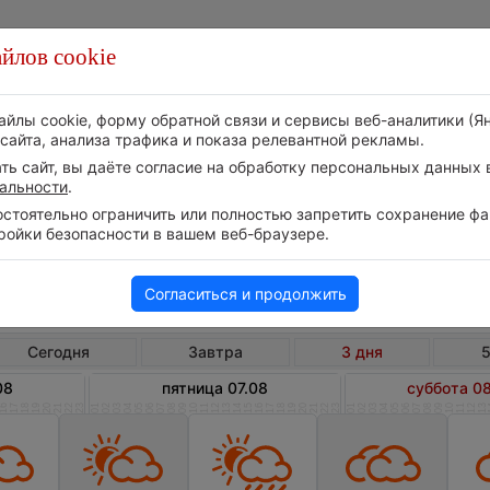
йлов cookie
Стихия
Природа
Технологии
Видео
айлы cookie, форму обратной связи и сервисы веб-аналитики (Я
сайта, анализа трафика и показа релевантной рекламы.
ь сайт, вы даёте согласие на обработку персональных данных в
альности
.
тоятельно ограничить или полностью запретить сохранение фай
ройки безопасности в вашем веб-браузере.
Россия
Ямало-Ненецкий АО
С
Погода в Сёяхе на 3 дня
Согласиться и продолжить
Сегодня
Завтра
3 дня
5
08
пятница 07.08
суббота 0
16
17
18
19
20
21
22
23
01
02
03
04
05
06
07
08
09
10
11
12
13
14
15
16
17
18
19
20
21
22
23
01
02
03
04
05
06
07
08
09
10
11
12
13