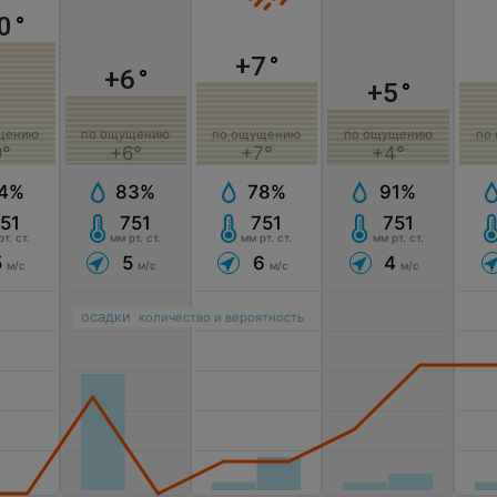
0
°
+7
°
+6
°
+5
°
щению
по ощущению
по ощущению
по ощущению
по
9°
+6°
+7°
+4°
4%
83%
78%
91%
51
751
751
751
т. ст.
мм рт. ст.
мм рт. ст.
мм рт. ст.
5
5
6
4
м/с
м/с
м/с
м/с
осадки
количество и вероятность