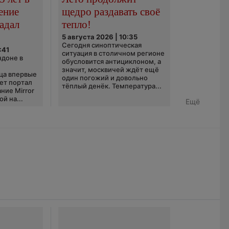
ение
щедро раздавать своё
адал
тепло!
5 августа 2026 | 10:35
Сегодня синоптическая
:41
ситуация в столичном регионе
ндоне в
обусловится антициклоном, а
значит, москвичей ждёт ещё
ца впервые
один погожий и довольно
ает портал
тёплый денёк. Температура...
ние Mirror
й на...
Ещё