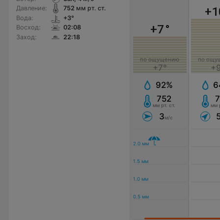
+1
Давление:
752
мм рт. ст.
Вода:
+3°
+7
°
Восход:
02:08
Заход:
22:18
по ощущению
по ощу
+7°
+
92%
6
752
7
мм рт. ст.
мм р
3
м/с