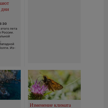
пают
 дни
03:30
этого лета
е России.
альной
,
 Западной
Волги. Из-
Изменение климата