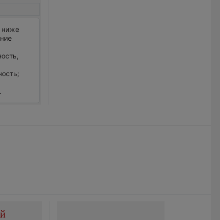
о ниже
ение
ность,
ность;
.
ой