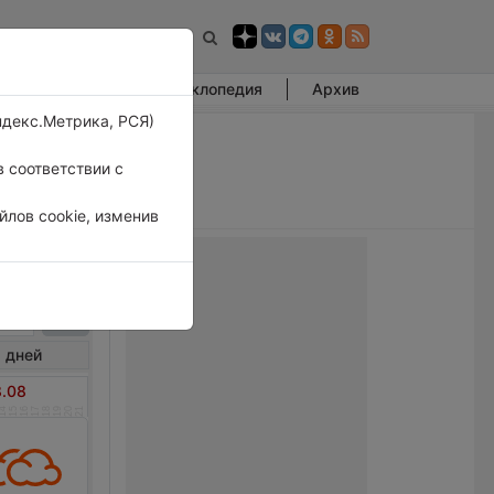
Фотогалерея
Энциклопедия
Архив
ндекс.Метрика, РСЯ)
 соответствии с
лов cookie, изменив
ёяха
 дней
8.08
14
15
16
17
18
19
20
21