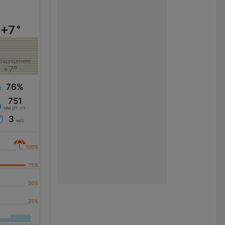
+7
°
 ощущению
+7°
76%
751
мм рт. ст.
3
м/с