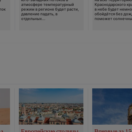
атмосфере температурный
Краснодарского кр
ток
режим в регионе будет расти,
в небе будет немно
давление падать, в
обойдётся без дож
отдельных...
поможет солнечны
ра
Европейские столицы
Впервые за 15