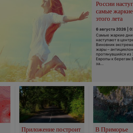
России насту
самые жаркие
этого лета
6 августа 2026 | 
Самые жаркие дни 
наступают в центр
Виновник экстрем
жары – антициклон
протянувшийся из
Европы к берегам 
за...
Приложение построит
В Приморье