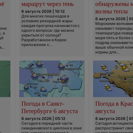
оё
маршрут через тень
обнаружены 
волны тепла
6 августа 2026 | 10:12
Для многих пешеходов в
6 августа 2026 | 0
условиях рекордной жары
Морскими волнами
каждая прогулка начинается с
ионе
называют периоды,
одного вопроса: где можно
, а
температура пове
укрыться от солнца?
щё
моря пять и более 
Разработанное в Корее
подряд оказываетс
приложение с...
...
выше обычной кли
нормы для...
Погода в Санкт-
Погода в Крас
Петербурге 6 августа
августа
6 августа 2026 | 05:12
6 августа 2026 | 0
Сегодня в передней части
Сегодня антицикл
скандинавского циклона в зоне
распространит сво
у
юго-западных потоков в
на всю территори