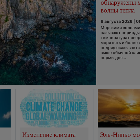
обнаружены 
волны тепла
6 августа 2026 | 0
Морскими волнами
называют периоды,
температура пове
моря пять и более 
подряд оказываетс
выше обычной кли
нормы для...
Изменение климата
Эль-Ниньо м