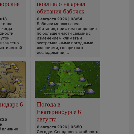
морские
повлияло на ареал
обитания бабочек
9:13
6 августа 2026 | 08:54
 тепла
Бабочки меняют ареал
 когда
обитания, при этом тенденция
рхности
по большей части связана с
суток
изменением климата и
я заметно
экстремальными погодными
матической
явлениями, говорится в
исследовании,...
нодаре 6
Погода в
Екатеринбурге 6
августа
5:25
он
6 августа 2026 | 05:50
ё влияние
Сегодня Свердловская область
ю