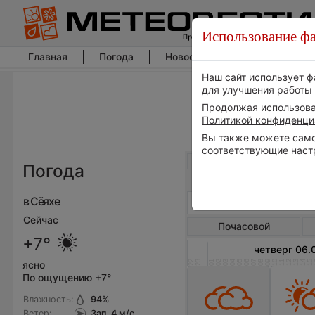
Использование фа
Главная
Погода
Новости погоды
Климат
Наш сайт использует ф
для улучшения работы 
Продолжая использоват
Политикой конфиденци
Вы также можете самос
соответствующие наст
Весь мир
Погода
в Сёяхе
Сейчас
Почасовой
+7°
четверг 06.
22
23
01
02
03
04
05
06
07
08
09
10
11
12
13
14
15
ясно
По ощущению +7°
Влажность:
94
%
Ветер:
Зап, 4
м/с