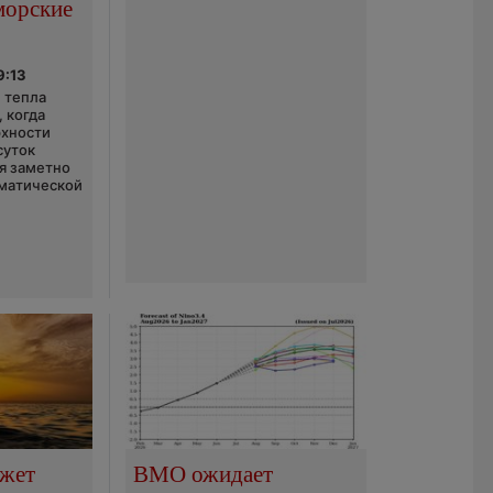
морские
9:13
 тепла
 когда
рхности
суток
я заметно
матической
ожет
ВМО ожидает