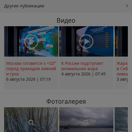
Другие публикации
Видео
Москва готовится к +32°
К России подступает
Жара в
перед приходом ливней
аномальная жара
в Сиби
и гроз
4 августа 2026 | 07:45
ливни 
6 августа 2026 | 07:19
3 авгус
Фотогалерея