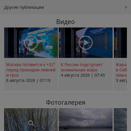
Другие публикации
Видео
Москва готовится к +32°
К России подступает
Жара в
перед приходом ливней
аномальная жара
в Сиби
и гроз
4 августа 2026 | 07:45
ливни 
6 августа 2026 | 07:19
3 авгус
Фотогалерея