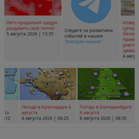
Лето продолжит щедро
Извер
раздавать своё тепло!
суперв
Следите за развитием
5 августа 2026 | 13:35
Йеллоу
событий в нашем
привед
Телеграм-канале
уничт
цивили
4 авгус
Погода в Краснодаре 6
Погода в Екатеринбурге
уста
августа
6 августа
08:12
6 августа 2026 | 08:25
6 августа 2026 | 08:50