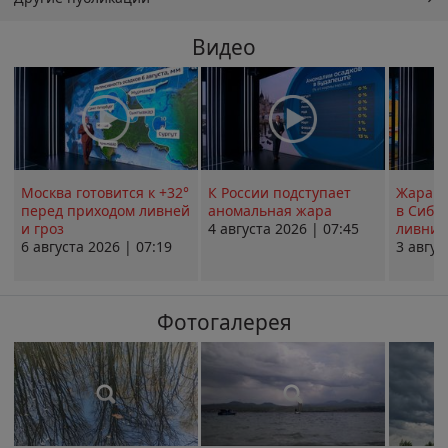
Видео
Москва готовится к +32°
К России подступает
Жара в
перед приходом ливней
аномальная жара
в Сиби
и гроз
4 августа 2026 | 07:45
ливни 
6 августа 2026 | 07:19
3 авгус
Фотогалерея