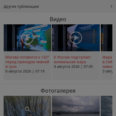
Другие публикации
Видео
Москва готовится к +32°
К России подступает
Жара в
перед приходом ливней
аномальная жара
в Сиби
и гроз
4 августа 2026 | 07:45
ливни 
6 августа 2026 | 07:19
3 авгус
Фотогалерея