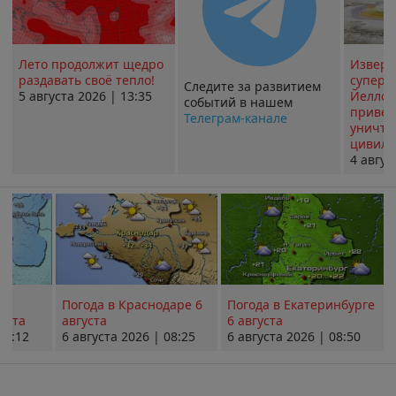
Лето продолжит щедро
Извер
раздавать своё тепло!
суперв
Следите за развитием
5 августа 2026 | 13:35
Йеллоу
событий в нашем
привед
Телеграм-канале
уничт
цивили
4 авгус
Погода в Краснодаре 6
Погода в Екатеринбурге
уста
августа
6 августа
08:12
6 августа 2026 | 08:25
6 августа 2026 | 08:50