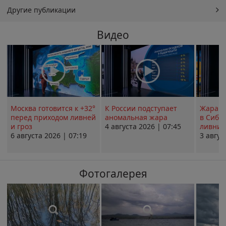
Другие публикации
Видео
Москва готовится к +32°
К России подступает
Жара в
перед приходом ливней
аномальная жара
в Сиби
и гроз
4 августа 2026 | 07:45
ливни 
6 августа 2026 | 07:19
3 авгус
Фотогалерея