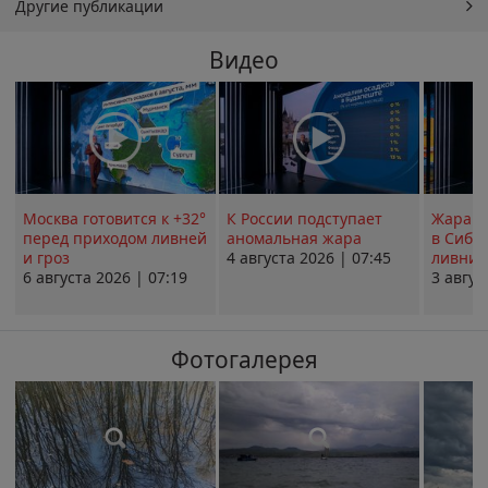
Другие публикации
Видео
Москва готовится к +32°
К России подступает
Жара в
перед приходом ливней
аномальная жара
в Сиби
и гроз
4 августа 2026 | 07:45
ливни 
6 августа 2026 | 07:19
3 авгус
Фотогалерея