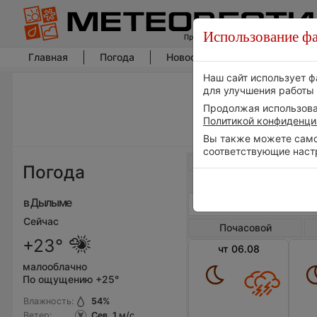
Использование фа
Главная
Погода
Новости погоды
Климат
Наш сайт использует ф
для улучшения работы 
Продолжая использоват
Политикой конфиденци
Вы также можете самос
соответствующие наст
Весь мир
Погода
в Дылыме
Сейчас
Почасовой
+23°
чт 06.08
малооблачно
По ощущению +25°
Влажность:
54
%
Ветер:
Сев, 1
м/с