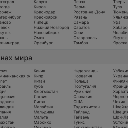
лгоград
Калуга
Пенза
Тверь
логда
Киров
Пермь
Тула
ронеж
Краснодар
Ростов-на-Дону
Тюмен
атеринбург
Красноярск
Рязань
Ульяно
аново
Липецк
Самара
Уфа
евск
Нижний Новгород
Саратов
Хабаро
кутск
Новосибирск
Сочи
Челяби
зань
Омск
Ставрополь
Якутск
лининград
Оренбург
Тамбов
Яросла
анах мира
узия
Кения
Нидерланды
Узбеки
миниканская республика
Кипр
Норвегия
Украин
ипет
Китай
Польша
Финлян
раиль
Куба
Португалия
Франц
дия
Кыргызстан
Румыния
Хорват
донезия
Латвия
Словакия
Черног
рдания
Литва
США
Чехия
ландия
Малайзия
Таджикистан
Швейц
пания
Мальдивы
Тайланд
Швеци
алия
Мальта
Тайвань
Шри-Л
захстан
Марокко
Тунис
Эстони
мбоджа
Мексика
Туркменистан
Южная