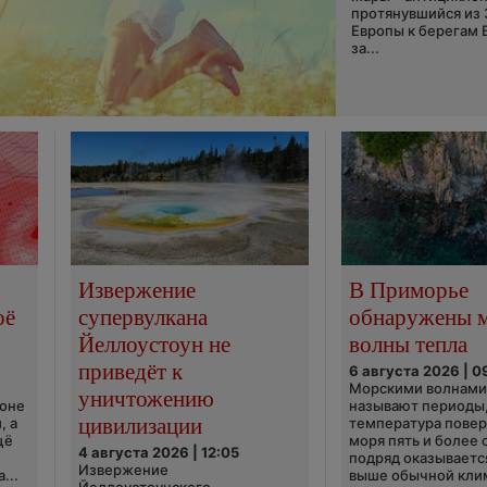
протянувшийся из
Европы к берегам 
за...
Извержение
В Приморье
оё
супервулкана
обнаружены 
Йеллоустоун не
волны тепла
приведёт к
6 августа 2026 | 0
Морскими волнами
уничтожению
ионе
называют периоды,
цивилизации
, а
температура пове
щё
моря пять и более 
4 августа 2026 | 12:05
подряд оказываетс
Извержение
...
выше обычной кли