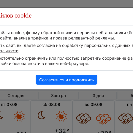
йлов cookie
Стихия
Природа
Технологии
Видео
айлы cookie, форму обратной связи и сервисы веб-аналитики (Я
сайта, анализа трафика и показа релевантной рекламы.
ь сайт, вы даёте согласие на обработку персональных данных в
альности
.
тоятельно ограничить или полностью запретить сохранение фай
ройки безопасности в вашем веб-браузере.
Россия
Дагестан Республика
Ды
Погода в Дылыме
Согласиться и продолжить
Сегодня
Завтра
3 дня
5
пт 07.08
сб 08.08
вс 09.08
пн
+32
°