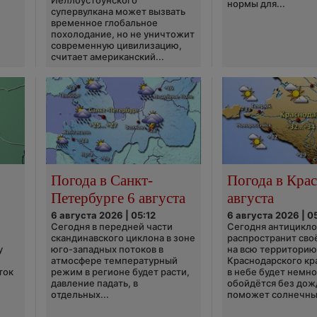
Йеллоустоунского
нормы для...
супервулкана может вызвать
временное глобальное
похолодание, но не уничтожит
современную цивилизацию,
считает американский...
Погода в Санкт-
Погода в Крас
Петербурге 6 августа
августа
6 августа 2026 | 05:12
6 августа 2026 | 0
Сегодня в передней части
Сегодня антицикл
скандинавского циклона в зоне
распространит сво
у
юго-западных потоков в
на всю территори
атмосфере температурный
Краснодарского кр
ток
режим в регионе будет расти,
в небе будет немно
давление падать, в
обойдётся без дож
отдельных...
поможет солнечны