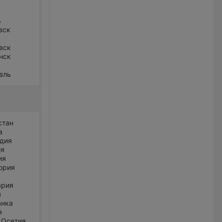
ь
вск
вск
нск
вль
стан
а
дия
ия
ия
ория
ария
я
анка
я
 Осетия