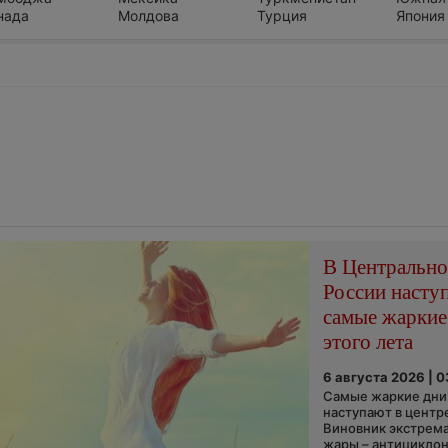
нада
Молдова
Турция
Япония
В Центральн
России насту
самые жаркие
этого лета
6 августа 2026 | 
Самые жаркие дни 
наступают в центр
Виновник экстрем
жары – антициклон