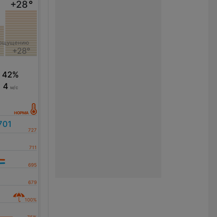
+28
°
°
 ощущению
+28°
42%
4
м/с