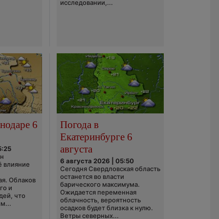
исследовании,...
нодаре 6
Погода в
Екатеринбурге 6
августа
5:25
он
6 августа 2026 | 05:50
ё влияние
Сегодня Свердловская область
ю
останется во власти
ая. Облаков
барического максимума.
го и
Ожидается переменная
дей, что
облачность, вероятность
м...
осадков будет близка к нулю.
Ветры северных...