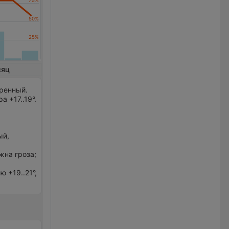
сяц
еренный.
 +17..19°.
ый,
жна гроза;
 +19..21°,