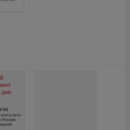
ой
пают
 дни
03:30
этого лета
е России.
альной
,