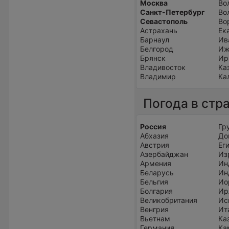
Москва
Во
Санкт-Петербург
Во
Севастополь
Во
Астрахань
Ек
Барнаул
Ив
Белгород
Иж
Брянск
Ир
Владивосток
Ка
Владимир
Ка
Погода в стр
Россия
Гр
Абхазия
До
Австрия
Ег
Азербайджан
Из
Армения
Ин
Беларусь
Ин
Бельгия
Ио
Болгария
Ир
Великобритания
Ис
Венгрия
Ит
Вьетнам
Ка
Германия
Ка