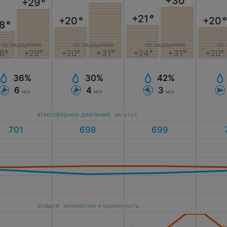
+30
°
+29
°
+21
°
+20
°
+20
8
°
по ощущению
по ощущению
по ощущению
по
8°
+29°
+20°
+31°
+24°
+31°
+20°
36%
30%
42%
6
4
3
м/с
м/с
м/с
атмосферное давление
мм рт.ст.
осадки
количество и вероятность