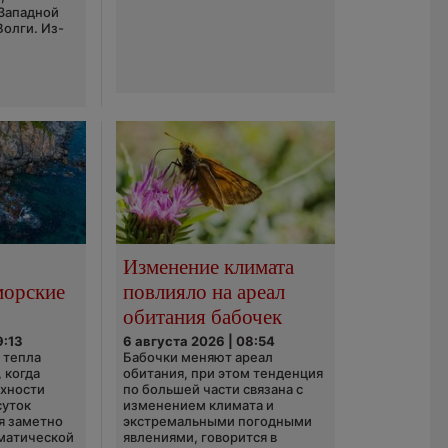
 Западной
Волги. Из-
Изменение климата
морские
повлияло на ареал
обитания бабочек
9:13
6 августа 2026 | 08:54
 тепла
Бабочки меняют ареал
 когда
обитания, при этом тенденция
рхности
по большей части связана с
суток
изменением климата и
я заметно
экстремальными погодными
матической
явлениями, говорится в