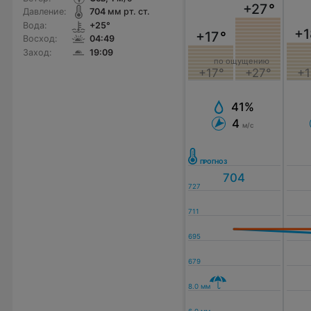
+27
°
Давление:
704
мм рт. ст.
Вода:
+25°
+1
+17
°
Восход:
04:49
Заход:
19:09
по ощущению
+17°
+27°
+1
41%
4
м/с