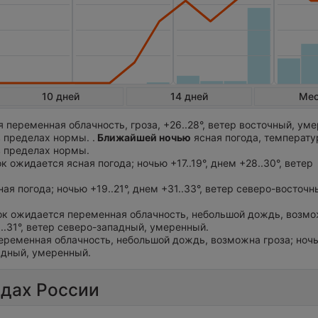
10 дней
14 дней
Ме
 переменная облачность, гроза, +26..28°, ветер восточный, ум
 пределах нормы. .
Ближайшей ночью
ясная погода, температура
в пределах нормы.
ок ожидается ясная погода; ночью +17..19°, днем +28..30°, ветер
ная погода; ночью +19..21°, днем +31..33°, ветер северо-восточн
ток ожидается переменная облачность, небольшой дождь, возмо
9..31°, ветер северо-западный, умеренный.
еременная облачность, небольшой дождь, возможна гроза; ночью
падный, умеренный.
одах России