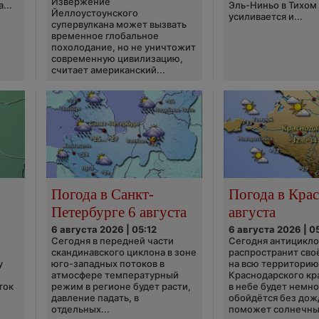
Извержение
...
Эль-Ниньо в Тихом
Йеллоустоунского
усиливается и...
супервулкана может вызвать
временное глобальное
похолодание, но не уничтожит
современную цивилизацию,
считает американский...
Погода в Санкт-
Погода в Крас
Петербурге 6 августа
августа
6 августа 2026 | 05:12
6 августа 2026 | 0
Сегодня в передней части
Сегодня антицикл
скандинавского циклона в зоне
распространит сво
у
юго-западных потоков в
на всю территори
атмосфере температурный
Краснодарского кр
ток
режим в регионе будет расти,
в небе будет немно
давление падать, в
обойдётся без дож
отдельных...
поможет солнечны