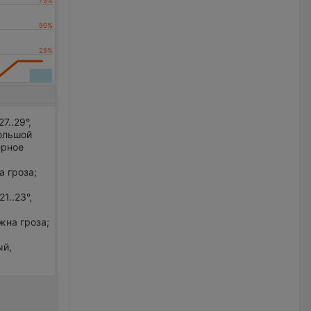
..29°,
большой
ерное
а гроза;
1..23°,
жна гроза;
ый,