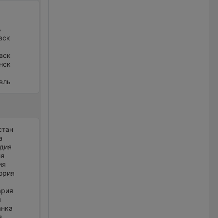
ь
вск
вск
нск
вль
стан
а
дия
ия
ия
ория
ария
я
анка
я