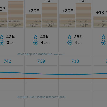
+31
°
+31
°
2
°
+20
°
+20
°
+18
°
по ощущению
по ощущению
по ощущению
по
9°
+34°
+20°
+32°
+17°
+31°
+18°
43%
46%
38%
3
4
4
м/с
м/с
м/с
атмосферное давление
мм рт.ст.
осадки
количество и вероятность