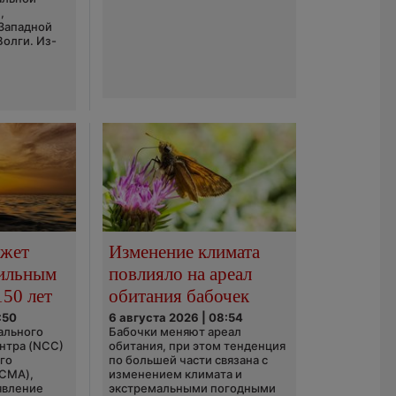
,
 Западной
Волги. Из-
ожет
Изменение климата
сильным
повлияло на ареал
150 лет
обитания бабочек
:50
6 августа 2026 | 08:54
ального
Бабочки меняют ареал
нтра (NCC)
обитания, при этом тенденция
го
по большей части связана с
(CMA),
изменением климата и
явление
экстремальными погодными