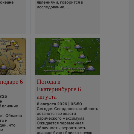
 океане
явлениями, говорится в
исследовании,...
нодаре 6
Погода в
Екатеринбурге 6
августа
5:25
он
6 августа 2026 | 05:50
ё влияние
Сегодня Свердловская область
ю
останется во власти
ая. Облаков
барического максимума.
го и
Ожидается переменная
дей, что
облачность, вероятность
м...
осадков будет близка к нулю.