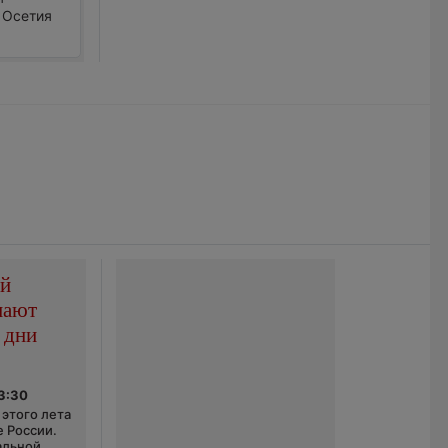
 Осетия
ой
пают
 дни
03:30
этого лета
е России.
альной