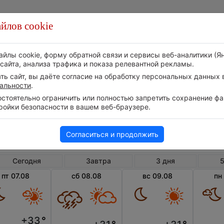
йлов cookie
Стихия
Природа
Технологии
Видео
айлы cookie, форму обратной связи и сервисы веб-аналитики (Я
сайта, анализа трафика и показа релевантной рекламы.
ь сайт, вы даёте согласие на обработку персональных данных в
альности
.
тоятельно ограничить или полностью запретить сохранение фай
ройки безопасности в вашем веб-браузере.
США
Массачусетс
Принс
Погода в Принстоне
Согласиться и продолжить
Сегодня
Завтра
3 дня
5
пт 07.08
сб 08.08
вс 09.08
пн
+33
°