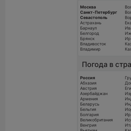
Москва
Во
Санкт-Петербург
Во
Севастополь
Во
Астрахань
Ек
Барнаул
Ив
Белгород
Иж
Брянск
Ир
Владивосток
Ка
Владимир
Ка
Погода в стр
Россия
Гр
Абхазия
До
Австрия
Ег
Азербайджан
Из
Армения
Ин
Беларусь
Ин
Бельгия
Ио
Болгария
Ир
Великобритания
Ис
Венгрия
Ит
Вьетнам
Ка