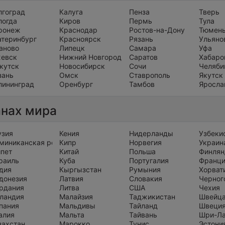
лгоград
Калуга
Пенза
Тверь
логда
Киров
Пермь
Тула
ронеж
Краснодар
Ростов-на-Дону
Тюмен
атеринбург
Красноярск
Рязань
Ульяно
аново
Липецк
Самара
Уфа
евск
Нижний Новгород
Саратов
Хабаро
кутск
Новосибирск
Сочи
Челяби
зань
Омск
Ставрополь
Якутск
лининград
Оренбург
Тамбов
Яросла
анах мира
узия
Кения
Нидерланды
Узбеки
миниканская республика
Кипр
Норвегия
Украин
ипет
Китай
Польша
Финлян
раиль
Куба
Португалия
Франц
дия
Кыргызстан
Румыния
Хорват
донезия
Латвия
Словакия
Черног
рдания
Литва
США
Чехия
ландия
Малайзия
Таджикистан
Швейц
пания
Мальдивы
Тайланд
Швеци
алия
Мальта
Тайвань
Шри-Л
захстан
Марокко
Тунис
Эстони