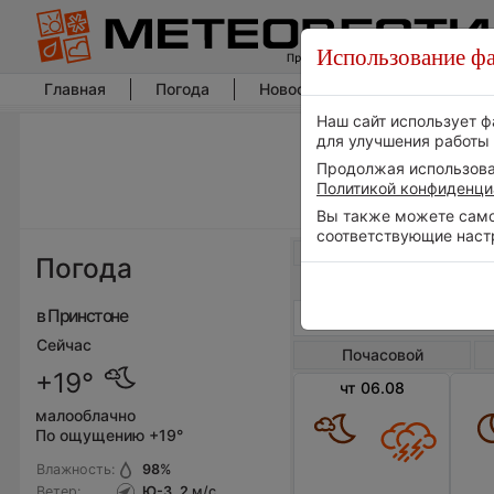
Использование фа
Главная
Погода
Новости погоды
Климат
Наш сайт использует ф
для улучшения работы 
Продолжая использоват
Политикой конфиденци
Вы также можете самос
соответствующие наст
Весь мир
Погода
в Принстоне
Сейчас
Почасовой
+19°
чт 06.08
малооблачно
По ощущению +19°
Влажность:
98
%
Ветер:
Ю-З, 2
м/с