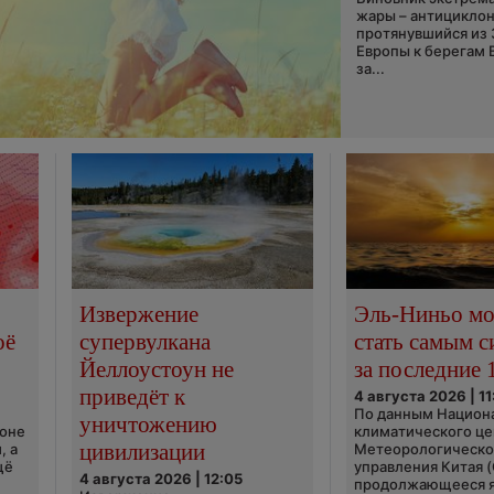
жары – антициклон
протянувшийся из
Европы к берегам 
за...
Извержение
Эль-Ниньо м
оё
супервулкана
стать самым 
Йеллоустоун не
за последние 
приведёт к
4 августа 2026 | 11
По данным Национ
уничтожению
ионе
климатического це
цивилизации
, а
Метеорологическо
щё
управления Китая 
4 августа 2026 | 12:05
продолжающееся 