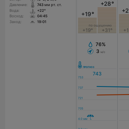
+28
°
Давление:
743
мм рт. ст.
+2
Вода:
+22°
+19
°
Восход:
04:45
Заход:
19:01
по ощущению
+19°
+31°
+1
76%
3
м/с