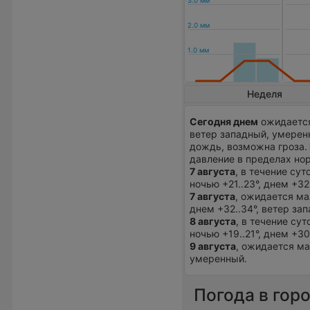
Неделя
Сегодня днем
ожидается
ветер западный, умерен
дождь, возможна гроза.
давление в пределах но
7 августа
, в течение су
ночью +21..23°, днем +3
7 августа
, ожидается ма
днем +32..34°, ветер за
8 августа
, в течение су
ночью +19..21°, днем +3
9 августа
, ожидается ма
умеренный.
Погода в гор