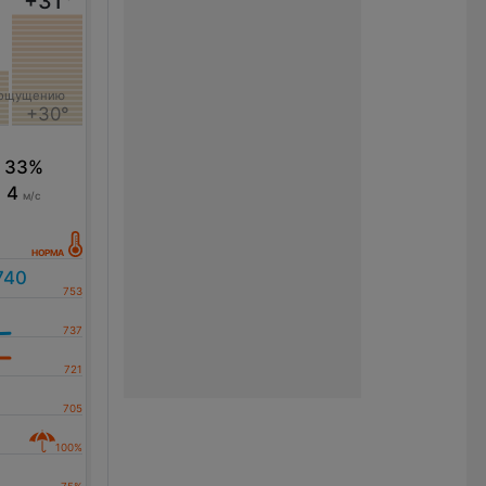
+31
°
 ощущению
+30°
33%
4
м/с