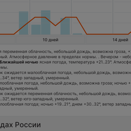
10 дней
14 дней
 переменная облачность, небольшой дождь, возможна гроза, +27
ный. Атмосферное давление в пределах нормы. . Вечером - не
Ближайшей ночью
ясная погода, температура +21..23°. Атмосф
рмы.
ток ожидается малооблачная погода, небольшой дождь, возможн
2..34°, ветер западный, умеренный.
лооблачная погода, небольшой дождь, возможна гроза; ночью +2
падный, умеренный.
ток ожидается переменная облачность, небольшой дождь, возмо
0..32°, ветер юго-западный, умеренный.
лооблачная погода; ночью +19..21°, днем +30..32°, ветер западн
одах России