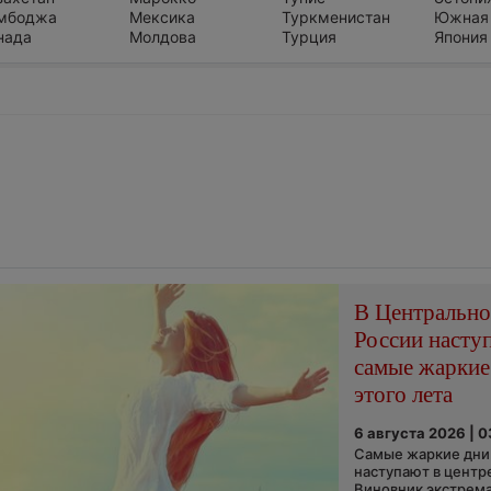
мбоджа
Мексика
Туркменистан
Южная
нада
Молдова
Турция
Япония
В Центральн
России насту
самые жаркие
этого лета
6 августа 2026 | 
Самые жаркие дни 
наступают в центр
Виновник экстрем