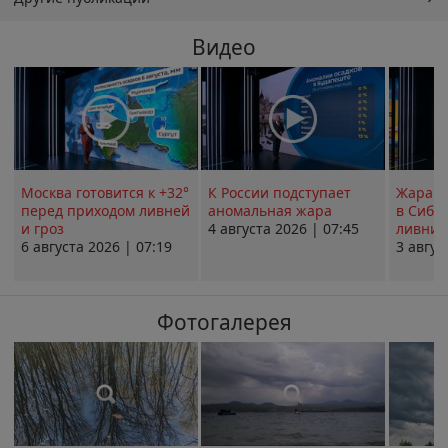
Видео
Москва готовится к +32°
К России подступает
Жара в
перед приходом ливней
аномальная жара
в Сиби
и гроз
4 августа 2026 | 07:45
ливни 
6 августа 2026 | 07:19
3 авгус
Фотогалерея