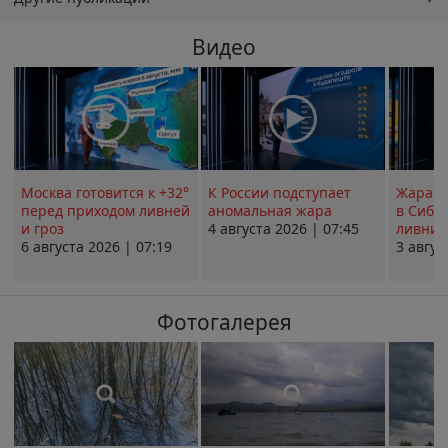
Видео
Москва готовится к +32°
К России подступает
Жара в
перед приходом ливней
аномальная жара
в Сиби
и гроз
4 августа 2026 | 07:45
ливни 
6 августа 2026 | 07:19
3 авгус
Фотогалерея