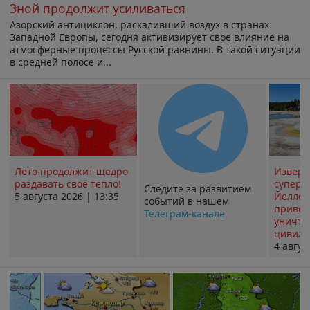
Зной продолжит усиливаться
Азорский антициклон, раскаливший воздух в странах
Западной Европы, сегодня активизирует свое влияние на
атмосферные процессы Русской равнины. В такой ситуации
в средней полосе и...
Лето продолжит щедро
Извер
раздавать своё тепло!
суперв
Следите за развитием
5 августа 2026 | 13:35
Йеллоу
событий в нашем
привед
Телеграм-канале
уничт
цивили
4 авгус