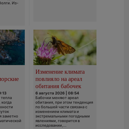
Волги. Из-
Изменение климата
морские
повлияло на ареал
обитания бабочек
9:13
6 августа 2026 | 08:54
 тепла
Бабочки меняют ареал
 когда
обитания, при этом тенденция
рхности
по большей части связана с
суток
изменением климата и
я заметно
экстремальными погодными
матической
явлениями, говорится в
исследовании,...