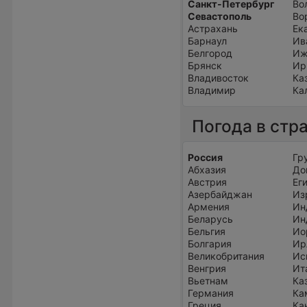
Санкт-Петербург
Во
Севастополь
Во
Астрахань
Ек
Барнаул
Ив
Белгород
Иж
Брянск
Ир
Владивосток
Ка
Владимир
Ка
Погода в стр
Россия
Гр
Абхазия
До
Австрия
Ег
Азербайджан
Из
Армения
Ин
Беларусь
Ин
Бельгия
Ио
Болгария
Ир
Великобритания
Ис
Венгрия
Ит
Вьетнам
Ка
Германия
Ка
Греция
Ка