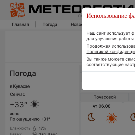
Использование фа
Главная
Погода
Новости погоды
Климат
Наш сайт использует ф
для улучшения работы 
Продолжая использоват
Политикой конфиденци
Вы также можете самос
соответствующие наст
Весь мир
Погода
в Кувасае
Сейчас
Почасовой
+33°
чт 06.08
ясно
По ощущению +31°
Влажность:
17
%
Ветер:
Зап, 4
м/с