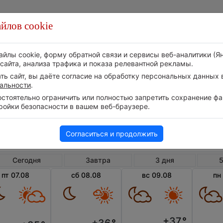
йлов cookie
Стихия
Природа
Технологии
Видео
айлы cookie, форму обратной связи и сервисы веб-аналитики (Я
сайта, анализа трафика и показа релевантной рекламы.
ь сайт, вы даёте согласие на обработку персональных данных в
альности
.
тоятельно ограничить или полностью запретить сохранение фай
ройки безопасности в вашем веб-браузере.
Узбекистан
Ферганская область
Ку
Погода в Кувасае
Согласиться и продолжить
Сегодня
Завтра
3 дня
5
пт 07.08
сб 08.08
вс 09.08
пн
+37
°