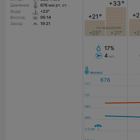
+33
°
Давление:
676
мм рт. ст.
Вода:
+23°
+2
+21
°
Восход:
05:14
Заход:
19:21
по ощущению
+2
+25°
+31°
17%
4
м/с