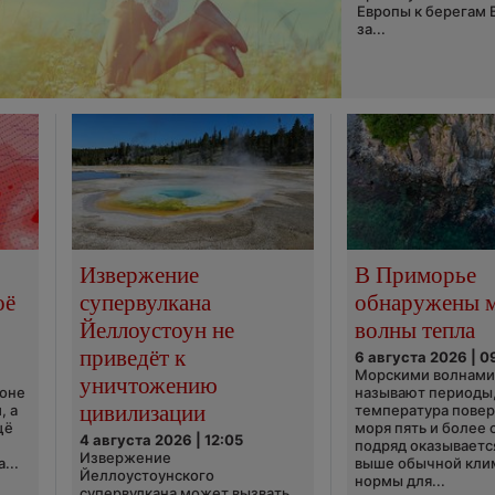
Европы к берегам 
за...
Извержение
В Приморье
оё
супервулкана
обнаружены 
Йеллоустоун не
волны тепла
приведёт к
6 августа 2026 | 0
Морскими волнами
уничтожению
ионе
называют периоды,
цивилизации
, а
температура пове
щё
моря пять и более 
4 августа 2026 | 12:05
подряд оказываетс
Извержение
...
выше обычной кли
Йеллоустоунского
нормы для...
супервулкана может вызвать