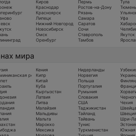
логда
Киров
Пермь
Тула
ронеж
Краснодар
Ростов-на-Дону
Тюмен
атеринбург
Красноярск
Рязань
Ульяно
аново
Липецк
Самара
Уфа
евск
Нижний Новгород
Саратов
Хабаро
кутск
Новосибирск
Сочи
Челяби
зань
Омск
Ставрополь
Якутск
лининград
Оренбург
Тамбов
Яросла
анах мира
узия
Кения
Нидерланды
Узбеки
миниканская республика
Кипр
Норвегия
Украин
ипет
Китай
Польша
Финлян
раиль
Куба
Португалия
Франц
дия
Кыргызстан
Румыния
Хорват
донезия
Латвия
Словакия
Черног
рдания
Литва
США
Чехия
ландия
Малайзия
Таджикистан
Швейц
пания
Мальдивы
Тайланд
Швеци
алия
Мальта
Тайвань
Шри-Л
захстан
Марокко
Тунис
Эстони
мбоджа
Мексика
Туркменистан
Южная
нада
Молдова
Турция
Япония