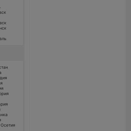
ь
вск
вск
нск
вль
стан
а
дия
ия
ия
ория
ария
я
анка
я
 Осетия