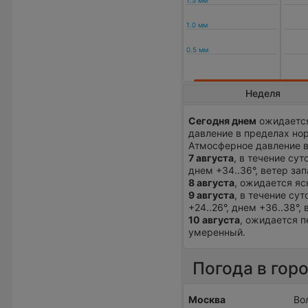
Неделя
Сегодня днем
ожидается
давление в пределах нор
Атмосферное давление 
7 августа
, в течение су
днем +34..36°, ветер за
8 августа
, ожидается яс
9 августа
, в течение су
+24..26°, днем +36..38°
10 августа
, ожидается п
умеренный.
Погода в гор
Москва
Во