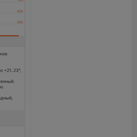
рное
 +21..23°,
ренный.
ью
адный,