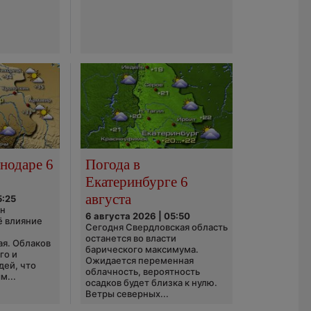
нодаре 6
Погода в
Екатеринбурге 6
августа
5:25
он
6 августа 2026 | 05:50
ё влияние
Сегодня Свердловская область
ю
останется во власти
ая. Облаков
барического максимума.
го и
Ожидается переменная
дей, что
облачность, вероятность
м...
осадков будет близка к нулю.
Ветры северных...