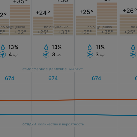
+36
°
+35
°
+26
°
+25
°
+24
°
2
°
по ощущению
по ощущению
по ощущению
по
5°
+32°
+25°
+33°
+25°
+35°
+25°
13%
13%
11%
4
3
3
м/с
м/с
м/с
атмосферное давление
мм рт.ст.
осадки
количество и вероятность