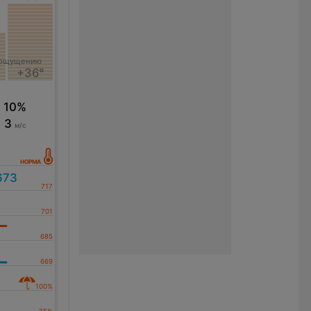
 ощущению
+36°
10%
3
м/с