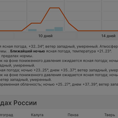
10 дней
14 дней
 ясная погода, +32..34°, ветер западный, умеренный. Атмосфе
мы. .
Ближайшей ночью
ясная погода, температура +21..23°.
в пределах нормы.
ток на фоне пониженного давления ожидается ясная погода; ночью
падный, умеренный.
ная погода; ночью +23..25°, днем +35..37°, ветер западный, уме
ток на фоне пониженного давления ожидается ясная погода; ноч
, ветер западный, умеренный.
еременная облачность; ночью +25..27°, днем +37..39°, ветер зап
одах России
лгоград
Калуга
Пенза
Тверь