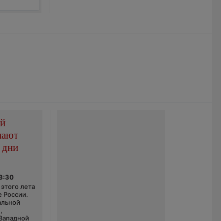
ой
пают
 дни
03:30
этого лета
е России.
альной
,
 Западной