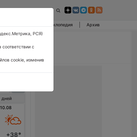
Фотогалерея
Энциклопедия
Архив
ндекс.Метрика, РСЯ)
 соответствии с
лов cookie, изменив
васай
 дней
 10.08
+38
°