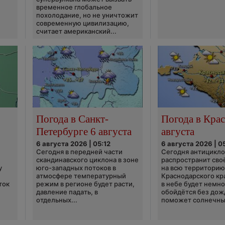
временное глобальное
похолодание, но не уничтожит
современную цивилизацию,
считает американский...
Погода в Санкт-
Погода в Крас
Петербурге 6 августа
августа
6 августа 2026 | 05:12
6 августа 2026 | 0
Сегодня в передней части
Сегодня антицикл
скандинавского циклона в зоне
распространит сво
у
юго-западных потоков в
на всю территори
атмосфере температурный
Краснодарского кр
ток
режим в регионе будет расти,
в небе будет немно
давление падать, в
обойдётся без дож
отдельных...
поможет солнечны