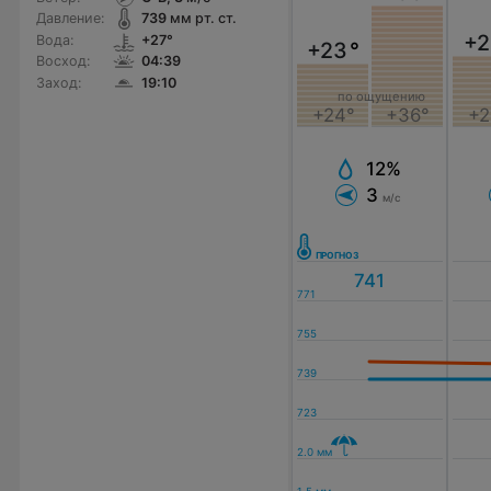
Давление:
739
мм рт. ст.
+2
Вода:
+27°
+23
°
Восход:
04:39
Заход:
19:10
по ощущению
+2
+24°
+36°
12%
3
м/с