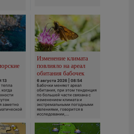
Изменение климата
морские
повлияло на ареал
обитания бабочек
9:13
6 августа 2026 | 08:54
 тепла
Бабочки меняют ареал
 когда
обитания, при этом тенденция
рхности
по большей части связана с
суток
изменением климата и
я заметно
экстремальными погодными
матической
явлениями, говорится в
исследовании,...