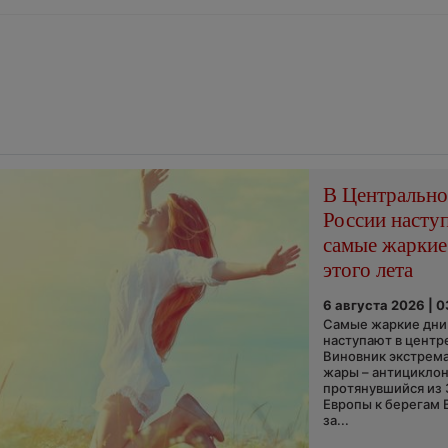
В Центральн
России насту
самые жаркие
этого лета
6 августа 2026 | 
Самые жаркие дни 
наступают в центр
Виновник экстрем
жары – антициклон
протянувшийся из
Европы к берегам 
за...