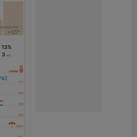
 ощущению
+35°
13%
3
м/с