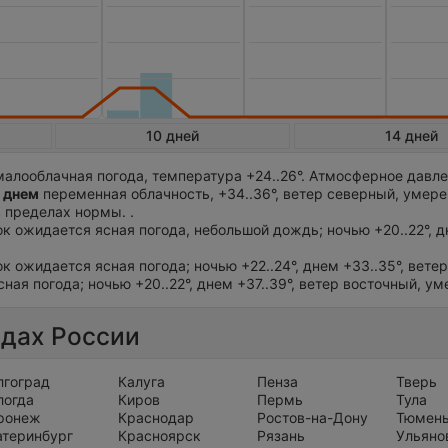
10 дней
14 дней
алооблачная погода, температура +24..26°. Атмосферное давле
 днем
переменная облачность, +34..36°, ветер северный, умер
 пределах нормы. .
ток ожидается ясная погода, небольшой дождь; ночью +20..22°, 
ток ожидается ясная погода; ночью +22..24°, днем +33..35°, вете
сная погода; ночью +20..22°, днем +37..39°, ветер восточный, у
одах России
лгоград
Калуга
Пенза
Тверь
логда
Киров
Пермь
Тула
ронеж
Краснодар
Ростов-на-Дону
Тюмен
атеринбург
Красноярск
Рязань
Ульяно