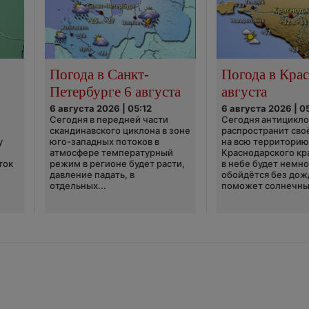
Погода в Санкт-
Погода в Крас
Петербурге 6 августа
августа
6 августа 2026 | 05:12
6 августа 2026 | 0
Сегодня в передней части
Сегодня антицикл
скандинавского циклона в зоне
распространит сво
у
юго-западных потоков в
на всю территори
атмосфере температурный
Краснодарского кр
ток
режим в регионе будет расти,
в небе будет немно
давление падать, в
обойдётся без дож
отдельных...
поможет солнечны