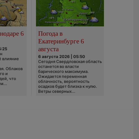
нодаре 6
Погода в
Екатеринбурге 6
августа
5:25
он
6 августа 2026 | 05:50
ё влияние
Сегодня Свердловская область
ю
останется во власти
ая. Облаков
барического максимума.
го и
Ожидается переменная
дей, что
облачность, вероятность
м...
осадков будет близка к нулю.
Ветры северных...