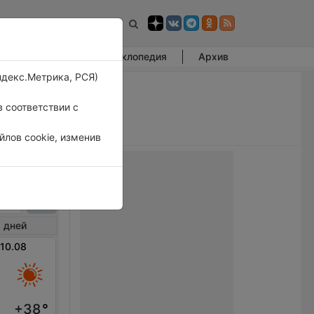
Фотогалерея
Энциклопедия
Архив
ндекс.Метрика, РСЯ)
 соответствии с
лов cookie, изменив
ожега
 дней
 10.08
+38
°