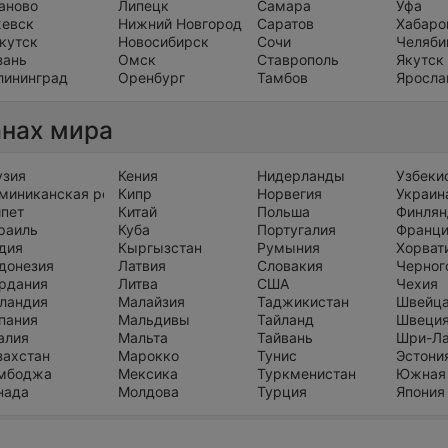
аново
Липецк
Самара
Уфа
евск
Нижний Новгород
Саратов
Хабаро
кутск
Новосибирск
Сочи
Челяби
зань
Омск
Ставрополь
Якутск
лининград
Оренбург
Тамбов
Яросла
анах мира
узия
Кения
Нидерланды
Узбеки
миниканская республика
Кипр
Норвегия
Украин
ипет
Китай
Польша
Финлян
раиль
Куба
Португалия
Франц
дия
Кыргызстан
Румыния
Хорват
донезия
Латвия
Словакия
Черног
рдания
Литва
США
Чехия
ландия
Малайзия
Таджикистан
Швейц
пания
Мальдивы
Тайланд
Швеци
алия
Мальта
Тайвань
Шри-Л
захстан
Марокко
Тунис
Эстони
мбоджа
Мексика
Туркменистан
Южная
нада
Молдова
Турция
Япония