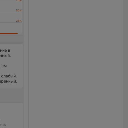
ние в
енный.
днем
р слабый.
меренный.
ь
вск