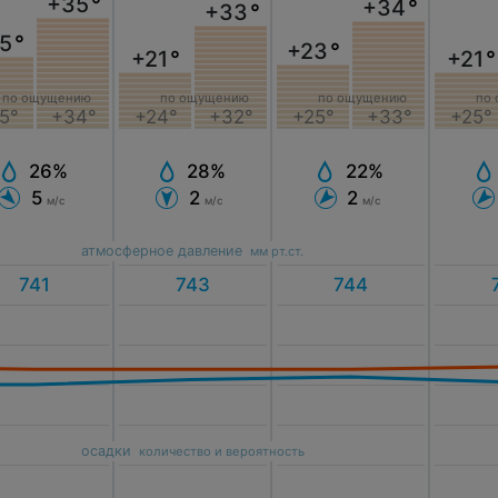
+35
°
+34
°
+33
°
5
°
+23
°
+21
°
+21
°
по ощущению
по ощущению
по ощущению
по
5°
+34°
+25°
+33°
+24°
+32°
+25°
26%
22%
28%
5
2
2
м/с
м/с
м/с
атмосферное давление
мм рт.ст.
осадки
количество и вероятность