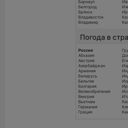
Барнаул
Ив
Белгород
Иж
Брянск
Ир
Владивосток
Ка
Владимир
Ка
Погода в стр
Россия
Гр
Абхазия
До
Австрия
Ег
Азербайджан
Из
Армения
Ин
Беларусь
Ин
Бельгия
Ио
Болгария
Ир
Великобритания
Ис
Венгрия
Ит
Вьетнам
Ка
Германия
Ка
Греция
Ка