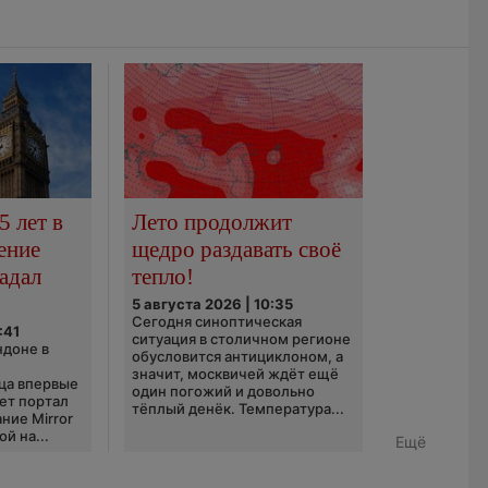
5 лет в
Лето продолжит
ение
щедро раздавать своё
адал
тепло!
5 августа 2026 | 10:35
Сегодня синоптическая
:41
ситуация в столичном регионе
ндоне в
обусловится антициклоном, а
значит, москвичей ждёт ещё
ца впервые
один погожий и довольно
ает портал
тёплый денёк. Температура...
ние Mirror
й на...
Ещё