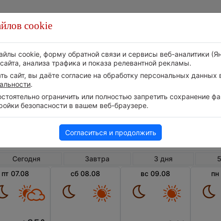
йлов cookie
Стихия
Природа
Технологии
Видео
айлы cookie, форму обратной связи и сервисы веб-аналитики (Я
сайта, анализа трафика и показа релевантной рекламы.
ь сайт, вы даёте согласие на обработку персональных данных в
альности
.
тоятельно ограничить или полностью запретить сохранение фай
ройки безопасности в вашем веб-браузере.
Хорватия
Пожежско-Славонская жупания
П
Погода в Пожеге
Согласиться и продолжить
Сегодня
Завтра
3 дня
5
пт 07.08
сб 08.08
вс 09.08
пн