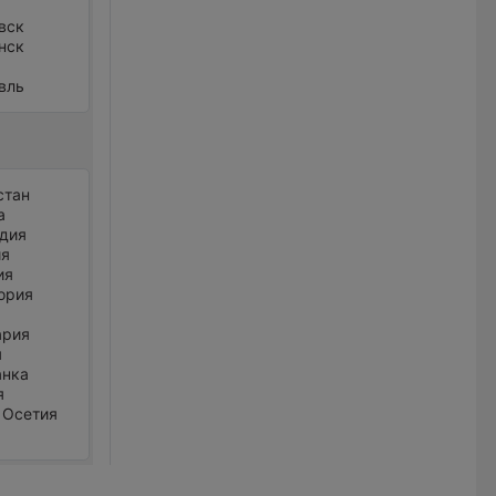
вск
нск
вль
стан
а
дия
ия
ия
ория
ария
я
анка
я
 Осетия