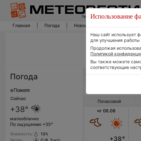
Использование фа
Главная
Погода
Новости погоды
Климат
Наш сайт использует ф
для улучшения работы 
Продолжая использоват
Политикой конфиденци
Вы также можете самос
соответствующие наст
Весь мир
Погода
в Пожеге
Сейчас
Почасовой
+38°
чт 06.08
малооблачно
По ощущению +35°
Влажность:
13
%
+38
°
Ветер:
С-В, 3
м/с