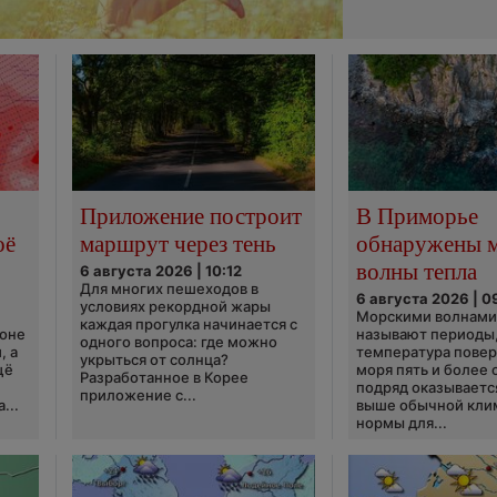
Приложение построит
В Приморье
оё
маршрут через тень
обнаружены 
волны тепла
6 августа 2026 | 10:12
Для многих пешеходов в
6 августа 2026 | 0
условиях рекордной жары
Морскими волнами
каждая прогулка начинается с
ионе
называют периоды,
одного вопроса: где можно
, а
температура пове
укрыться от солнца?
щё
моря пять и более 
Разработанное в Корее
подряд оказываетс
приложение с...
...
выше обычной кли
нормы для...