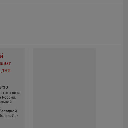
ой
пают
 дни
03:30
этого лета
е России.
альной
,
 Западной
Волги. Из-