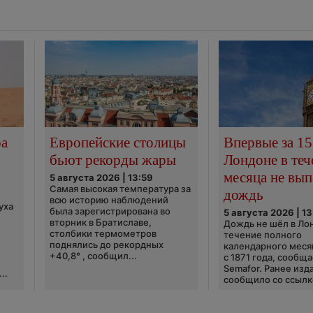
ра
Европейские столицы
Впервые за 15
бьют рекорды жары
Лондоне в теч
месяца не вып
5 августа 2026 | 13:59
Самая высокая температура за
дождь
всю историю наблюдений
уха
была зарегистрирована во
5 августа 2026 | 13
вторник в Братиславе,
Дождь не шёл в Ло
столбики термометров
течение полного
поднялись до рекордных
календарного меся
+40,8° , сообщил...
с 1871 года, сообщ
Semafor. Ранее изда
..
сообщило со ссылко