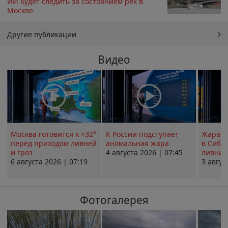
ИИ будет следить за состоянием рек в
Москве
Другие публикации
Видео
Москва готовится к +32°
К России подступает
Жара в
перед приходом ливней
аномальная жара
в Сиби
и гроз
4 августа 2026 | 07:45
ливни 
6 августа 2026 | 07:19
3 авгус
Фотогалерея