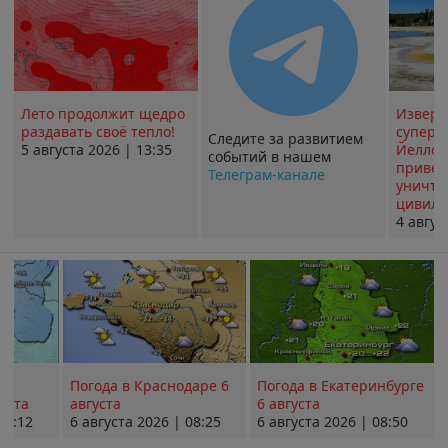
Лето продолжит щедро
Извер
раздавать своё тепло!
суперв
Следите за развитием
5 августа 2026 | 13:35
Йеллоу
событий в нашем
привед
Телеграм-канале
уничт
цивили
4 авгус
Погода в Краснодаре 6
Погода в Екатеринбурге
уста
августа
6 августа
08:12
6 августа 2026 | 08:25
6 августа 2026 | 08:50