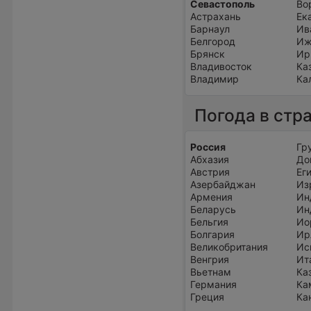
Севастополь
Во
Астрахань
Ек
Барнаул
Ив
Белгород
Иж
Брянск
Ир
Владивосток
Ка
Владимир
Ка
Погода в стр
Россия
Гр
Абхазия
До
Австрия
Ег
Азербайджан
Из
Армения
Ин
Беларусь
Ин
Бельгия
Ио
Болгария
Ир
Великобритания
Ис
Венгрия
Ит
Вьетнам
Ка
Германия
Ка
Греция
Ка