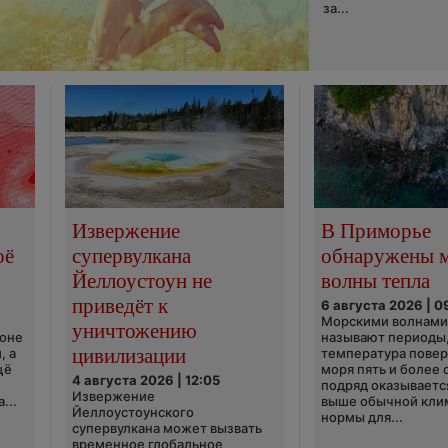
за...
Извержение
В Приморье
оё
супервулкана
обнаружены 
Йеллоустоун не
волны тепла
приведёт к
6 августа 2026 | 0
Морскими волнами
уничтожению
ионе
называют периоды,
цивилизации
, а
температура пове
щё
моря пять и более 
4 августа 2026 | 12:05
подряд оказываетс
Извержение
...
выше обычной кли
Йеллоустоунского
нормы для...
супервулкана может вызвать
временное глобальное