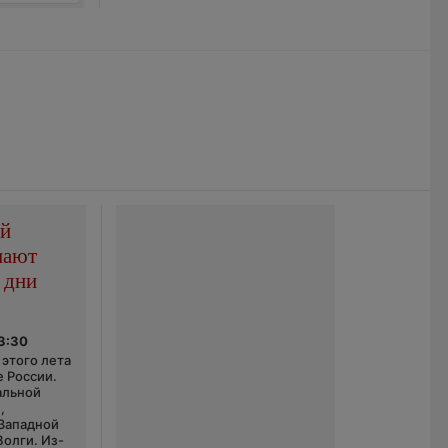
ой
пают
 дни
03:30
этого лета
е России.
альной
,
 Западной
Волги. Из-