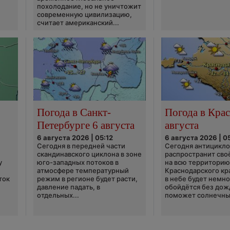
похолодание, но не уничтожит
современную цивилизацию,
считает американский...
Погода в Санкт-
Погода в Крас
Петербурге 6 августа
августа
6 августа 2026 | 05:12
6 августа 2026 | 0
Сегодня в передней части
Сегодня антицикл
скандинавского циклона в зоне
распространит сво
у
юго-западных потоков в
на всю территори
атмосфере температурный
Краснодарского кр
ток
режим в регионе будет расти,
в небе будет немно
давление падать, в
обойдётся без дож
отдельных...
поможет солнечны