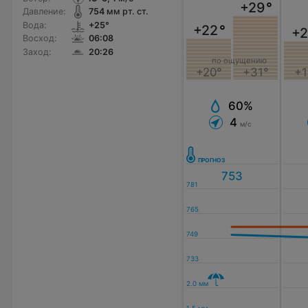
+29
°
Давление:
754
мм рт. ст.
Вода:
+25°
+22
°
+2
Восход:
06:08
Заход:
20:26
по ощущению
+20°
+31°
+1
60%
4
м/с