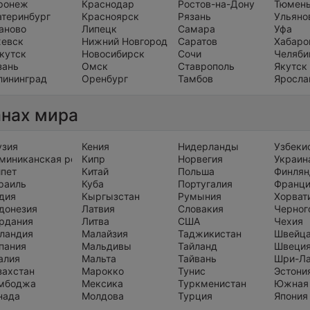
ронеж
Краснодар
Ростов-на-Дону
Тюмен
атеринбург
Красноярск
Рязань
Ульяно
аново
Липецк
Самара
Уфа
евск
Нижний Новгород
Саратов
Хабаро
кутск
Новосибирск
Сочи
Челяби
зань
Омск
Ставрополь
Якутск
лининград
Оренбург
Тамбов
Яросла
анах мира
узия
Кения
Нидерланды
Узбеки
миниканская республика
Кипр
Норвегия
Украин
ипет
Китай
Польша
Финлян
раиль
Куба
Португалия
Франц
дия
Кыргызстан
Румыния
Хорват
донезия
Латвия
Словакия
Черног
рдания
Литва
США
Чехия
ландия
Малайзия
Таджикистан
Швейц
пания
Мальдивы
Тайланд
Швеци
алия
Мальта
Тайвань
Шри-Л
захстан
Марокко
Тунис
Эстони
мбоджа
Мексика
Туркменистан
Южная
нада
Молдова
Турция
Япония