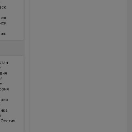
ь
вск
вск
нск
вль
стан
а
дия
ия
ия
ория
ария
я
анка
я
 Осетия