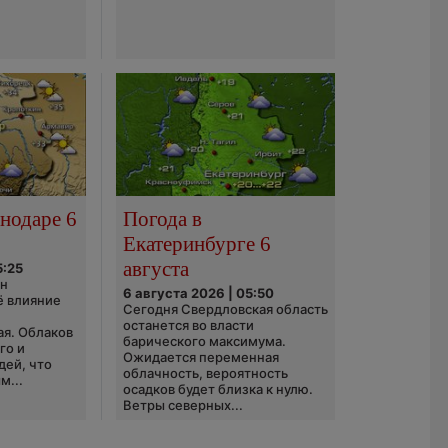
нодаре 6
Погода в
Екатеринбурге 6
августа
5:25
он
6 августа 2026 | 05:50
ё влияние
Сегодня Свердловская область
ю
останется во власти
ая. Облаков
барического максимума.
го и
Ожидается переменная
дей, что
облачность, вероятность
м...
осадков будет близка к нулю.
Ветры северных...