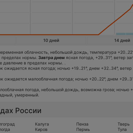
10 дней
14 дней
еременная облачность, небольшой дождь, температура +20..22°
в пределах нормы.
Завтра днем
ясная погода, +29..31°, ветер з
 давление в пределах нормы. .
ок ожидается ясная погода; ночью +19..21°, днем +32..34°, ветер
ток ожидается малооблачная погода; ночью +20..22°, днем +29..31
лооблачная погода, небольшой дождь, возможна гроза; ночью +2
падный, умеренный.
одах России
лгоград
Калуга
Пенза
Тверь
логда
Киров
Пермь
Тула