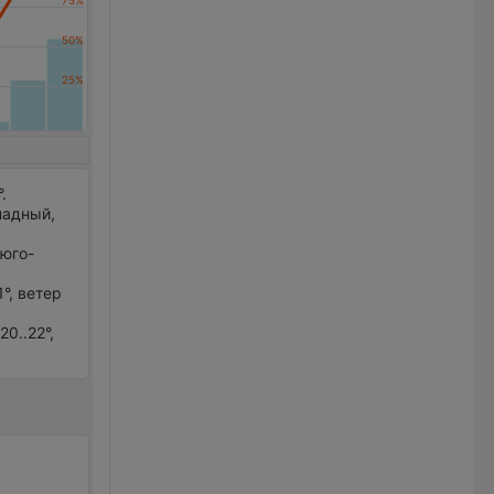
.
ападный,
 юго-
°, ветер
0..22°,