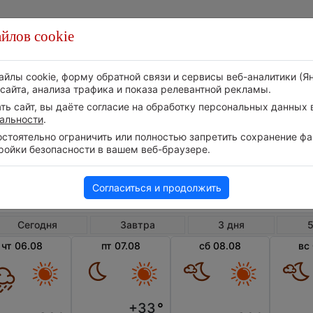
йлов cookie
Стихия
Природа
Технологии
Видео
айлы cookie, форму обратной связи и сервисы веб-аналитики (Я
сайта, анализа трафика и показа релевантной рекламы.
ь сайт, вы даёте согласие на обработку персональных данных в
альности
.
тоятельно ограничить или полностью запретить сохранение фай
ройки безопасности в вашем веб-браузере.
Грузия
Край Самегрело и Земо-Сванетия
С
Погода в Сенаки
Согласиться и продолжить
Сегодня
Завтра
3 дня
5
чт 06.08
пт 07.08
сб 08.08
вс
+33
°