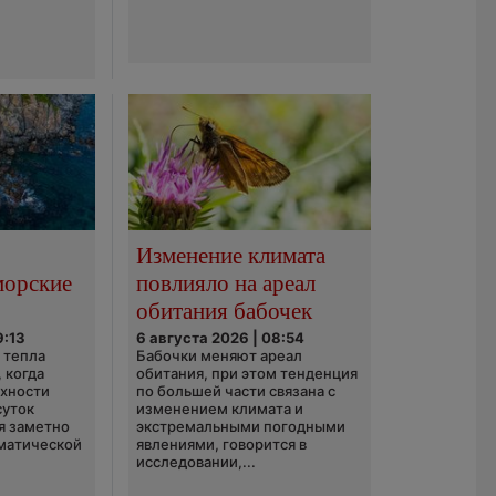
Изменение климата
морские
повлияло на ареал
обитания бабочек
9:13
6 августа 2026 | 08:54
 тепла
Бабочки меняют ареал
 когда
обитания, при этом тенденция
рхности
по большей части связана с
суток
изменением климата и
я заметно
экстремальными погодными
матической
явлениями, говорится в
исследовании,...