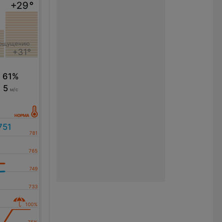
+29
°
 ощущению
+31°
61%
5
м/с