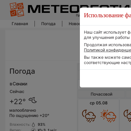
Использование фа
Главная
Погода
Новости погоды
Климат
Наш сайт использует ф
для улучшения работы 
Продолжая использоват
Политикой конфиденци
Вы также можете самос
соответствующие наст
Весь мир
Погода
в Сенаки
Сейчас
Почасовой
+22°
ср 05.08
малооблачно
По ощущению +20°
Влажность:
93
%
Ветер:
Ю-З, 1
м/с