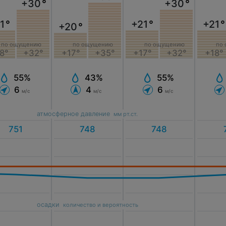
+30
°
+30
°
1
°
+21
°
+21
°
+20
°
по ощущению
по ощущению
по
по ощущению
8°
+32°
+17°
+32°
+18°
+17°
+35°
55%
55%
43%
6
6
4
м/с
м/с
м/с
атмосферное давление
мм рт.ст.
осадки
количество и вероятность