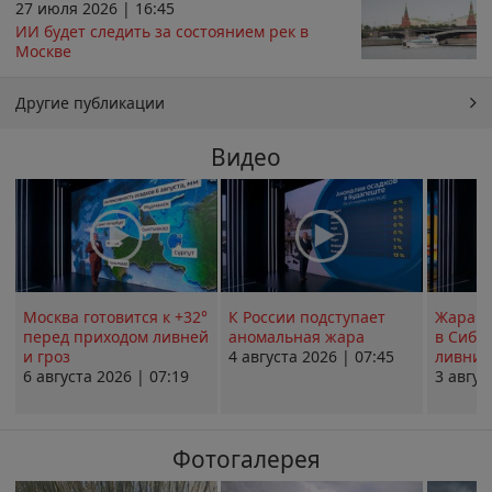
27 июля 2026 | 16:45
ИИ будет следить за состоянием рек в
Москве
Другие публикации
Видео
Москва готовится к +32°
К России подступает
Жара в
перед приходом ливней
аномальная жара
в Сиби
и гроз
4 августа 2026 | 07:45
ливни 
6 августа 2026 | 07:19
3 авгус
Фотогалерея