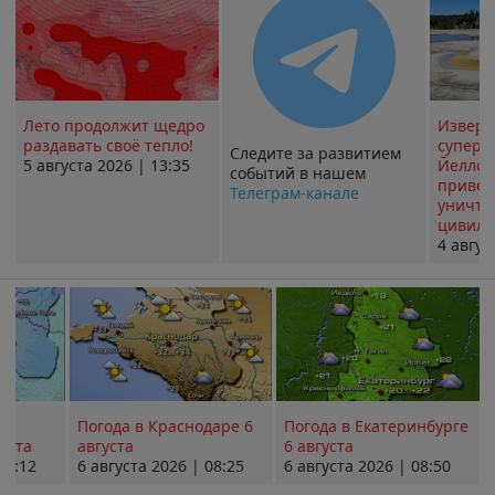
Лето продолжит щедро
Извер
раздавать своё тепло!
суперв
Следите за развитием
5 августа 2026 | 13:35
Йеллоу
событий в нашем
привед
Телеграм-канале
уничт
цивили
4 авгус
Погода в Краснодаре 6
Погода в Екатеринбурге
уста
августа
6 августа
08:12
6 августа 2026 | 08:25
6 августа 2026 | 08:50