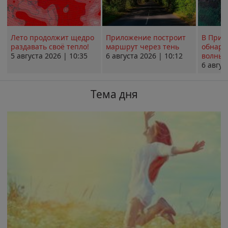
Лето продолжит щедро
Приложение построит
В Прим
раздавать своё тепло!
маршрут через тень
обнару
5 августа 2026 | 10:35
6 августа 2026 | 10:12
волны 
6 авгус
Тема дня