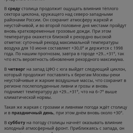
В
среду
столица продолжит ощущать влияния тёплого
сектора циклона, кружащего над северо-западными
районами России. Он сохранит атмосферу жаркой и
неустойчивой, и во второй половине дня местами пройдут
вновь кратковременные грозовые дожди. При этом
температура окажется близкой к рекордно высокой
отметке: суточный рекорд максимальной температуры
воздуха для 10 июня составляет +30,0° и держится с 1998
года. По нашим прогнозам, завтра в городе +29…+31°, так
что есть вероятность обновления рекордного максимума.
В
четверг
на запад ЦФО с юга выйдет следующий циклон,
который продолжит поставлять к берегам Москвы-реки
неустойчивые и жаркие воздушные массы, что сохранит в
регионе послеполуденные ливни и грозы и вновь
поднимет температуру до +29…+31°, что на 6–7° выше
климатической нормы.
Такая же жаркая с грозами и ливнями погода ждёт столицу
и в
праздничный день
, при этом днём вновь около +30°.
В
субботу
на погоду столицы начнёт оказывать влияние
холодный атмосферный фронт. Приближаясь с запада, он