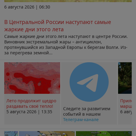
6 августа 2026 | 06:30
В Центральной России наступают самые
жаркие дни этого лета
Самые жаркие дни этого лета наступают в центре России.
Виновник экстремальной жары – антициклон,
протянувшийся из Западной Европы к берегам Волги. Из-
за перегрева земной...
Лето продолжит щедро
Прилож
раздавать своё тепло!
маршру
Следите за развитием
5 августа 2026 | 13:35
6 авгус
событий в нашем
Телеграм-канале