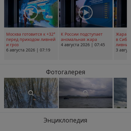
Москва готовится к +32°
К России подступает
Жара в
перед приходом ливней
аномальная жара
в Сиби
и гроз
4 августа 2026 | 07:45
ливни 
6 августа 2026 | 07:19
3 авгус
Фотогалерея
Энциклопедия