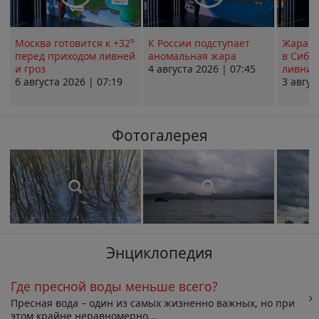
Москва готовится к +32°
К России подступает
Жара в
перед приходом ливней
аномальная жара
в Сиби
и гроз
4 августа 2026 | 07:45
ливни 
6 августа 2026 | 07:19
3 авгус
Фотогалерея
Энциклопедия
Где пресной воды меньше всего?
Пресная вода – один из самых жизненно важных, но при
этом крайне неравномерно...