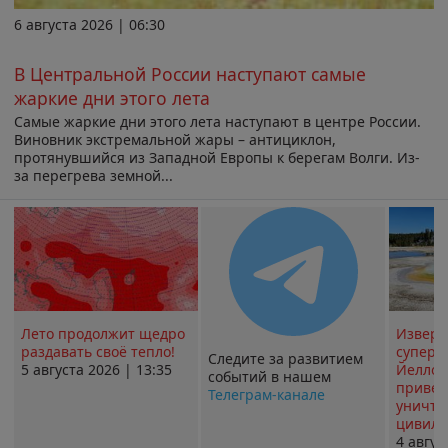
6 августа 2026 | 06:30
В Центральной России наступают самые
жаркие дни этого лета
Самые жаркие дни этого лета наступают в центре России.
Виновник экстремальной жары – антициклон,
протянувшийся из Западной Европы к берегам Волги. Из-
за перегрева земной...
Лето продолжит щедро
Извер
раздавать своё тепло!
суперв
Следите за развитием
5 августа 2026 | 13:35
Йеллоу
событий в нашем
привед
Телеграм-канале
уничт
цивили
4 авгус