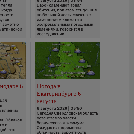
9:13
6 августа 2026 | 08:54
 тепла
Бабочки меняют ареал
 когда
обитания, при этом тенденция
рхности
по большей части связана с
суток
изменением климата и
я заметно
экстремальными погодными
матической
явлениями, говорится в
исследовании,...
нодаре 6
Погода в
Екатеринбурге 6
августа
5:25
он
6 августа 2026 | 05:50
ё влияние
Сегодня Свердловская область
ю
останется во власти
ая. Облаков
барического максимума.
го и
Ожидается переменная
дей, что
облачность, вероятность