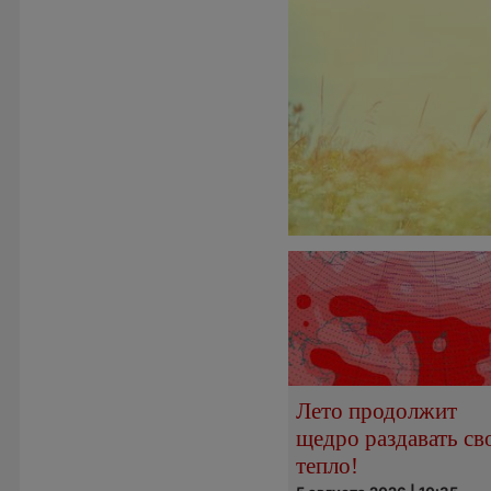
Лето продолжит
щедро раздавать св
тепло!