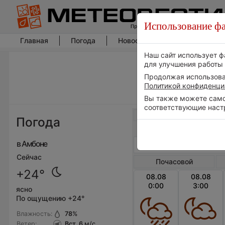
Использование фа
Главная
Погода
Новости погоды
Климат
Наш сайт использует ф
для улучшения работы 
Продолжая использоват
Политикой конфиденци
Вы также можете самос
соответствующие наст
Весь мир
Погода
в Амбоне
Сейчас
Почасовой
+24°
08.08
08.08
0:00
3:00
ясно
По ощущению +24°
Влажность:
78
%
Ветер:
Вст, 6
м/с