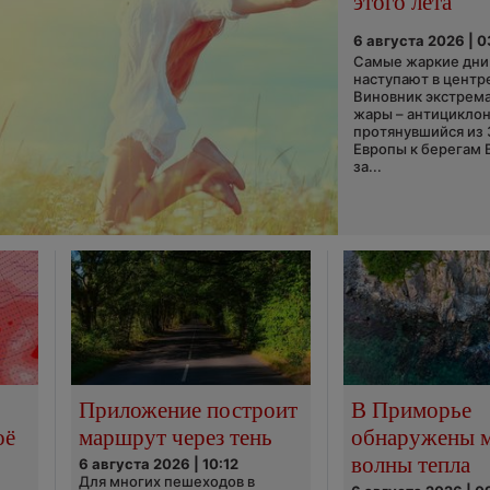
этого лета
6 августа 2026 | 
Самые жаркие дни 
наступают в центр
Виновник экстрем
жары – антициклон
протянувшийся из
Европы к берегам 
за...
Приложение построит
В Приморье
оё
маршрут через тень
обнаружены 
волны тепла
6 августа 2026 | 10:12
Для многих пешеходов в