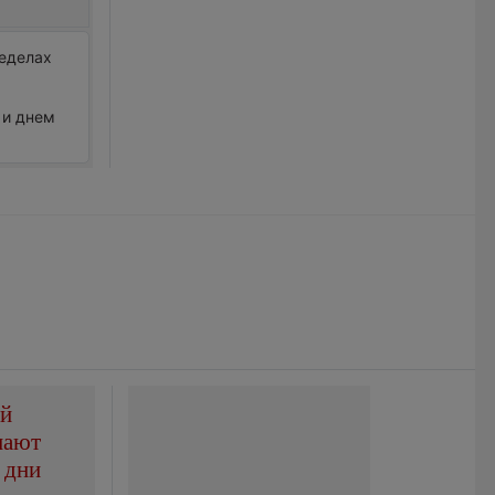
ределах
 и днем
ой
пают
 дни