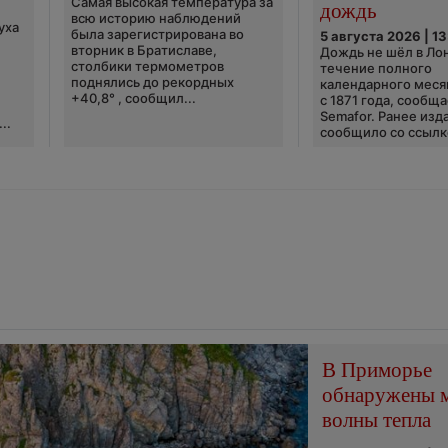
Самая высокая температура за
дождь
всю историю наблюдений
уха
была зарегистрирована во
5 августа 2026 | 13
вторник в Братиславе,
Дождь не шёл в Ло
столбики термометров
течение полного
поднялись до рекордных
календарного меся
+40,8° , сообщил...
с 1871 года, сообщ
Semafor. Ранее изда
..
сообщило со ссылко
В Приморье
обнаружены 
волны тепла