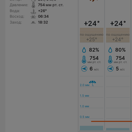
Давление:
754
мм рт. ст.
Вода:
+26°
Восход:
06:34
+24
°
+24
°
Заход:
18:32
по ощущению
по ощущению
+25°
+24°
82%
80%
754
754
мм рт. ст.
мм рт. ст.
6
5
м/с
м/с