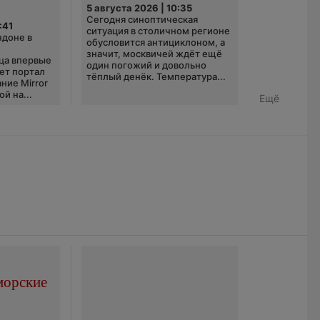
5 августа 2026 | 10:35
Сегодня синоптическая
:41
ситуация в столичном регионе
ндоне в
обусловится антициклоном, а
значит, москвичей ждёт ещё
ца впервые
один погожий и довольно
ает портал
тёплый денёк. Температура...
ние Mirror
й на...
Ещё
морские