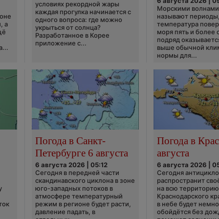
6 августа 2026 | 0
условиях рекордной жары
Морскими волнами
каждая прогулка начинается с
ионе
называют периоды,
одного вопроса: где можно
, а
температура пове
укрыться от солнца?
щё
моря пять и более 
Разработанное в Корее
подряд оказываетс
приложение с...
...
выше обычной кли
нормы для...
Погода в Санкт-
Погода в Крас
Петербурге 6 августа
августа
6 августа 2026 | 05:12
6 августа 2026 | 0
Сегодня в передней части
Сегодня антицикл
скандинавского циклона в зоне
распространит сво
у
юго-западных потоков в
на всю территори
атмосфере температурный
Краснодарского кр
ток
режим в регионе будет расти,
в небе будет немно
давление падать, в
обойдётся без дож