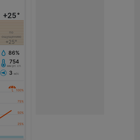
+25
°
по
ощущению
+25°
86%
754
мм рт. ст.
3
м/с