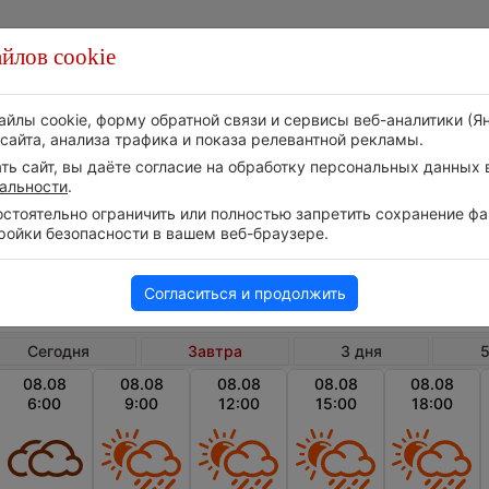
йлов cookie
Стихия
Природа
Технологии
Видео
айлы cookie, форму обратной связи и сервисы веб-аналитики (Я
сайта, анализа трафика и показа релевантной рекламы.
ь сайт, вы даёте согласие на обработку персональных данных в
альности
.
тоятельно ограничить или полностью запретить сохранение фай
ройки безопасности в вашем веб-браузере.
Индонезия
Молуккские острова
А
Погода в Амбоне на завтра
Согласиться и продолжить
Сегодня
Завтра
3 дня
5
08.08
08.08
08.08
08.08
08.08
6:00
9:00
12:00
15:00
18:00