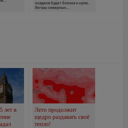
м...
осадков будет близка к нулю.
Ветры северных...
5 лет в
Лето продолжит
ение
щедро раздавать своё
адал
тепло!