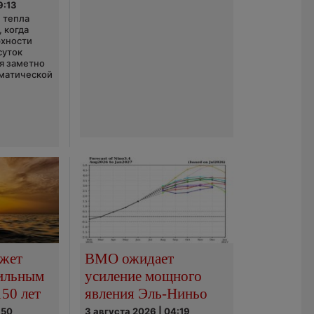
9:13
 тепла
 когда
рхности
суток
я заметно
матической
ожет
ВМО ожидает
сильным
усиление мощного
150 лет
явления Эль-Ниньо
:50
3 августа 2026 | 04:19