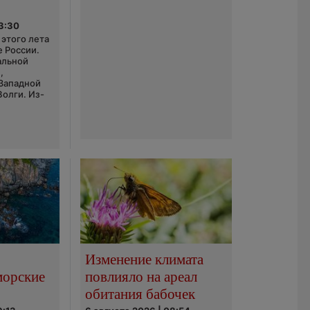
03:30
этого лета
е России.
альной
,
 Западной
Волги. Из-
Изменение климата
морские
повлияло на ареал
обитания бабочек