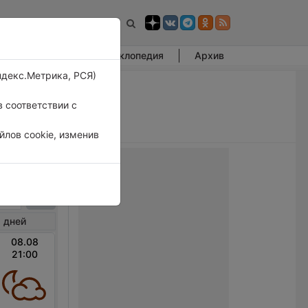
Фотогалерея
Энциклопедия
Архив
ндекс.Метрика, РСЯ)
 соответствии с
лов cookie, изменив
мбон
 дней
08.08
21:00