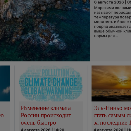
6 августа 2026 | 0
Морскими волнами
называют периоды,
температура пове
моря пять и более 
подряд оказываетс
выше обычной кли
нормы для...
Изменение климата
Эль-Ниньо м
сю
России происходит
стать самым 
очень быстро
за последние 
4 августа 2026 | 14:20
4 августа 2026 | 11