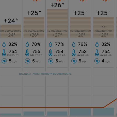
+26
°
+25
°
+25
°
+25
°
+24
°
по
по ощущению
по ощущению
по ощущению
по ощущению
ощущению
+24°
+26°
+27°
+26°
+26°
82%
78%
77%
79%
82%
754
755
754
753
754
мм рт. ст.
мм рт. ст.
мм рт. ст.
мм рт. ст.
мм рт. ст.
5
5
5
5
4
м/с
м/с
м/с
м/с
м/с
осадки
количество и вероятность