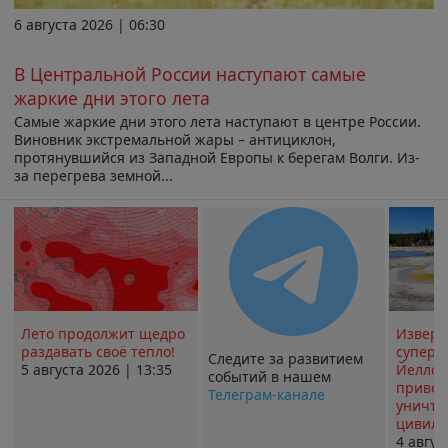
6 августа 2026 | 06:30
В Центральной России наступают самые
жаркие дни этого лета
Самые жаркие дни этого лета наступают в центре России.
Виновник экстремальной жары – антициклон,
протянувшийся из Западной Европы к берегам Волги. Из-
за перегрева земной...
Лето продолжит щедро
Извер
раздавать своё тепло!
суперв
Следите за развитием
5 августа 2026 | 13:35
Йеллоу
событий в нашем
привед
Телеграм-канале
уничт
цивили
4 авгус