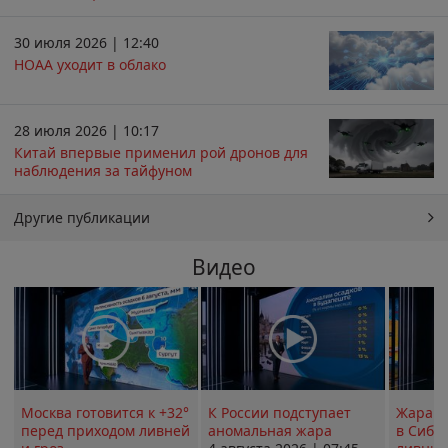
30 июля 2026 | 12:40
НОАА уходит в облако
28 июля 2026 | 10:17
Китай впервые применил рой дронов для
наблюдения за тайфуном
Другие публикации
Видео
Москва готовится к +32°
К России подступает
Жара в
перед приходом ливней
аномальная жара
в Сиби