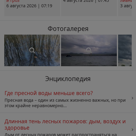
и гроз
4 августа 2026 | 07:45
ливни 
6 августа 2026 | 07:19
3 авгус
Фотогалерея
Энциклопедия
Где пресной воды меньше всего?
Пресная вода – один из самых жизненно важных, но при
этом крайне неравномерно...
Длинная тень лесных пожаров: дым, воздух и
здоровье
Дым от лесных пожаров может распространяться на