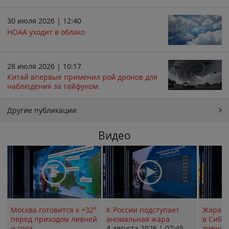
30 июля 2026 | 12:40
НОАА уходит в облако
28 июля 2026 | 10:17
Китай впервые применил рой дронов для
наблюдения за тайфуном
Другие публикации
Видео
Москва готовится к +32°
К России подступает
Жара в
перед приходом ливней
аномальная жара
в Сиби
и гроз
4 августа 2026 | 07:45
ливни 