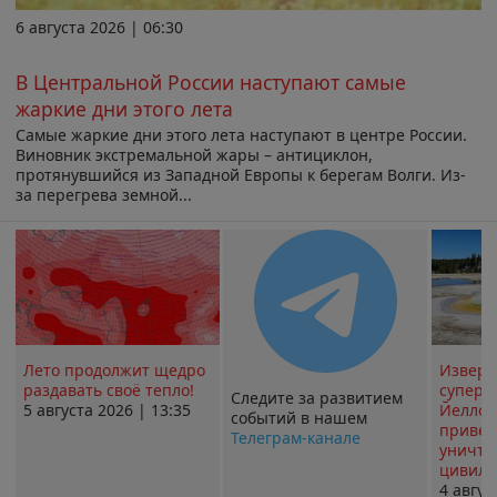
6 августа 2026 | 06:30
В Центральной России наступают самые
жаркие дни этого лета
Самые жаркие дни этого лета наступают в центре России.
Виновник экстремальной жары – антициклон,
протянувшийся из Западной Европы к берегам Волги. Из-
за перегрева земной...
Лето продолжит щедро
Извер
раздавать своё тепло!
суперв
Следите за развитием
5 августа 2026 | 13:35
Йеллоу
событий в нашем
привед
Телеграм-канале
уничт
цивили
4 авгус