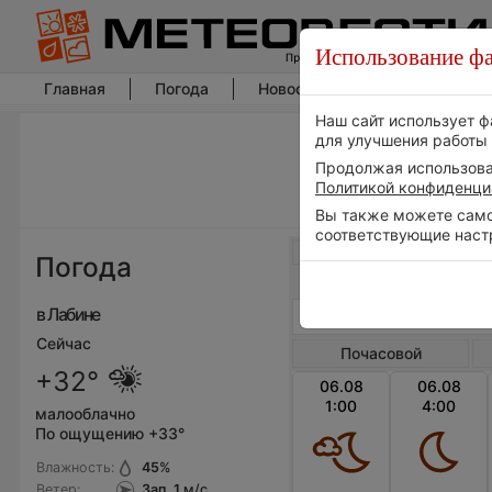
Использование фа
Главная
Погода
Новости погоды
Климат
Наш сайт использует ф
для улучшения работы 
Продолжая использоват
Политикой конфиденци
Вы также можете самос
соответствующие наст
Весь мир
Погода
в Лабине
Сейчас
Почасовой
+32°
06.08
06.08
1:00
4:00
малооблачно
По ощущению +33°
Влажность:
45
%
Ветер:
Зап, 1
м/с