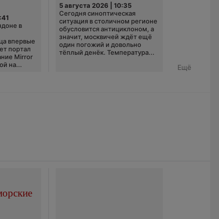
5 августа 2026 | 10:35
Сегодня синоптическая
:41
ситуация в столичном регионе
ндоне в
обусловится антициклоном, а
значит, москвичей ждёт ещё
ца впервые
один погожий и довольно
ает портал
тёплый денёк. Температура...
ние Mirror
й на...
Ещё
морские