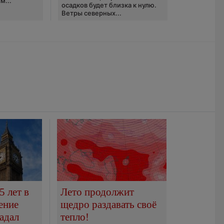
м...
осадков будет близка к нулю.
Ветры северных...
5 лет в
Лето продолжит
ение
щедро раздавать своё
адал
тепло!