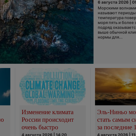
6 августа 2026 | 0
Морскими волнами
называют периоды,
температура пове
моря пять и более 
подряд оказываетс
выше обычной кли
нормы для...
Изменение климата
Эль-Ниньо м
сю
России происходит
стать самым 
очень быстро
за последние 
4 августа 2026 | 14:20
4 августа 2026 | 11