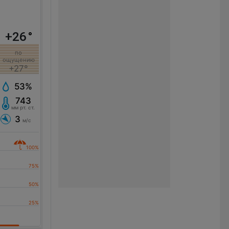
+26
°
по
ощущению
+27°
53%
743
мм рт. ст.
3
м/с