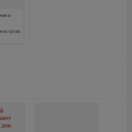
ние в
жна гроза;
ой
пают
 дни