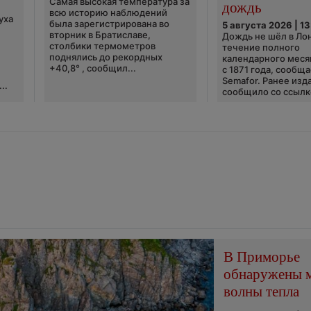
Самая высокая температура за
дождь
всю историю наблюдений
уха
была зарегистрирована во
5 августа 2026 | 13
вторник в Братиславе,
Дождь не шёл в Ло
столбики термометров
течение полного
поднялись до рекордных
календарного меся
+40,8° , сообщил...
с 1871 года, сообщ
Semafor. Ранее изда
..
сообщило со ссылко
В Приморье
обнаружены 
волны тепла