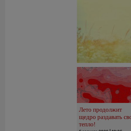
Лето продолжит
щедро раздавать св
тепло!