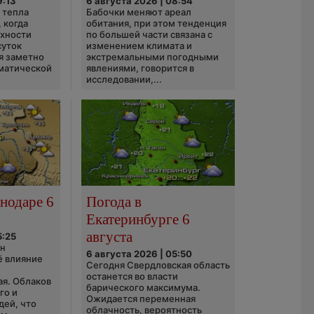
9:13
6 августа 2026 | 08:54
 тепла
Бабочки меняют ареал
 когда
обитания, при этом тенденция
рхности
по большей части связана с
суток
изменением климата и
я заметно
экстремальными погодными
матической
явлениями, говорится в
исследовании,...
нодаре 6
Погода в
Екатеринбурге 6
августа
5:25
он
6 августа 2026 | 05:50
ё влияние
Сегодня Свердловская область
ю
останется во власти
ая. Облаков
барического максимума.
го и
Ожидается переменная
дей, что
облачность, вероятность