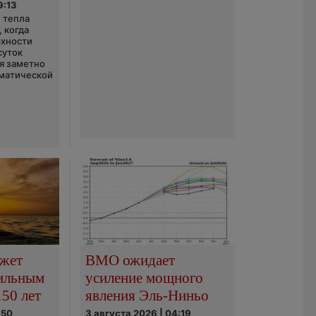
9:13
 тепла
 когда
рхности
суток
я заметно
матической
ожет
ВМО ожидает
сильным
усиление мощного
150 лет
явления Эль-Ниньо
:50
3 августа 2026 | 04:19