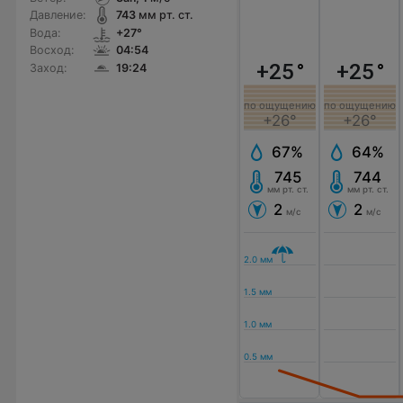
Давление:
743
мм рт. ст.
Вода:
+27°
Восход:
04:54
+25
°
+25
°
Заход:
19:24
по ощущению
по ощущению
+26°
+26°
67%
64%
745
744
мм рт. ст.
мм рт. ст.
2
2
м/с
м/с