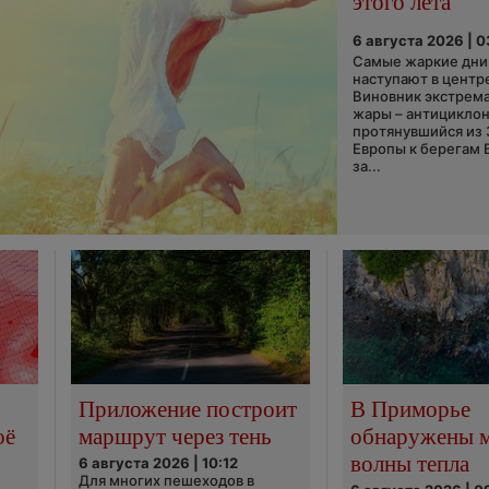
этого лета
6 августа 2026 | 
Самые жаркие дни 
наступают в центр
Виновник экстрем
жары – антициклон
протянувшийся из
Европы к берегам 
за...
Приложение построит
В Приморье
оё
маршрут через тень
обнаружены 
волны тепла
6 августа 2026 | 10:12
Для многих пешеходов в