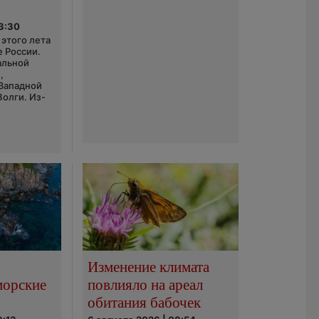
03:30
этого лета
е России.
альной
,
 Западной
Волги. Из-
Изменение климата
морские
повлияло на ареал
обитания бабочек