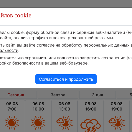
йлов cookie
Стихия
Природа
Технологии
Видео
айлы cookie, форму обратной связи и сервисы веб-аналитики (Я
сайта, анализа трафика и показа релевантной рекламы.
ь сайт, вы даёте согласие на обработку персональных данных в
альности
.
тоятельно ограничить или полностью запретить сохранение фай
ройки безопасности в вашем веб-браузере.
Хорватия
Истрийская жупания
Л
Погода в Лабине сегодня
Согласиться и продолжить
Сегодня
Завтра
3 дня
5
06.08
06.08
06.08
06.08
06.08
7:00
10:00
13:00
16:00
19:00