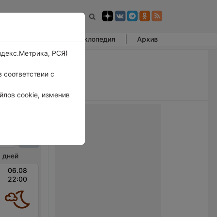
Фотогалерея
Энциклопедия
Архив
ндекс.Метрика, РСЯ)
 соответствии с
лов cookie, изменив
абин
 дней
06.08
22:00