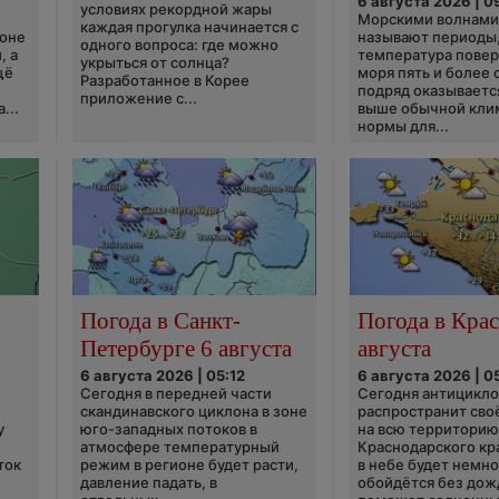
6 августа 2026 | 0
условиях рекордной жары
Морскими волнами
каждая прогулка начинается с
ионе
называют периоды,
одного вопроса: где можно
, а
температура пове
укрыться от солнца?
щё
моря пять и более 
Разработанное в Корее
подряд оказываетс
приложение с...
...
выше обычной кли
нормы для...
Погода в Санкт-
Погода в Крас
Петербурге 6 августа
августа
6 августа 2026 | 05:12
6 августа 2026 | 0
Сегодня в передней части
Сегодня антицикл
скандинавского циклона в зоне
распространит сво
у
юго-западных потоков в
на всю территори
атмосфере температурный
Краснодарского кр
ток
режим в регионе будет расти,
в небе будет немно
давление падать, в
обойдётся без дож