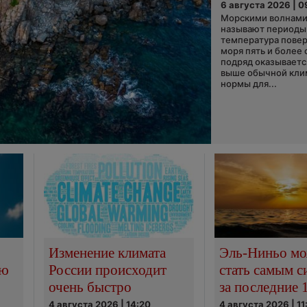
6 августа 2026 | 0
Морскими волнами
называют периоды,
температура пове
моря пять и более 
подряд оказываетс
выше обычной кли
нормы для...
Изменение климата
Эль-Ниньо м
сю
России происходит
стать самым 
очень быстро
за последние 
4 августа 2026 | 14:20
4 августа 2026 | 11