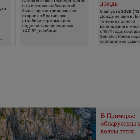
Самая высокая температура за
дождь
всю историю наблюдений
уха
была зарегистрирована во
5 августа 2026 | 13
вторник в Братиславе,
Дождь не шёл в Ло
столбики термометров
течение полного
поднялись до рекордных
календарного меся
+40,8° , сообщил...
с 1871 года, сообщ
Semafor. Ранее изда
..
сообщило со ссылко
В Приморье
обнаружены 
волны тепла