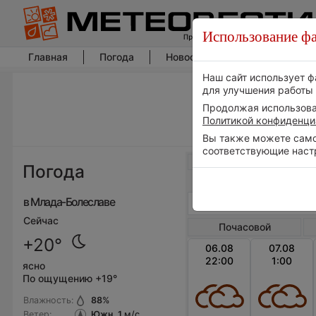
Использование фа
Главная
Погода
Новости погоды
Климат
Наш сайт использует ф
для улучшения работы 
Продолжая использоват
Политикой конфиденци
Вы также можете самос
соответствующие наст
Весь мир
Погода
в Млада-Болеславе
Сейчас
Почасовой
+20°
06.08
07.08
22:00
1:00
ясно
По ощущению +19°
Влажность:
88
%
Ветер:
Южн, 1
м/с