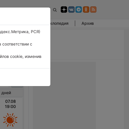
Фотогалерея
Энциклопедия
Архив
ндекс.Метрика, РСЯ)
 соответствии с
лов cookie, изменив
еслав
 дней
07.08
19:00