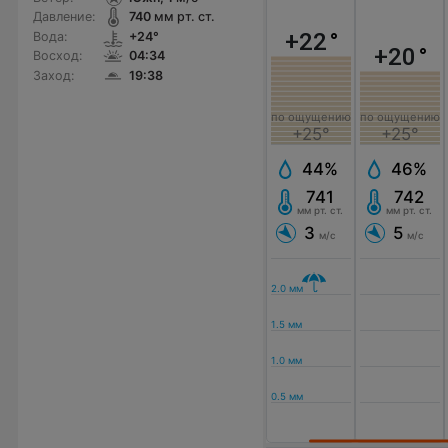
Давление:
740
мм рт. ст.
+22
°
Вода:
+24°
+20
°
Восход:
04:34
Заход:
19:38
по ощущению
по ощущению
+25°
+25°
44%
46%
741
742
мм рт. ст.
мм рт. ст.
3
5
м/с
м/с