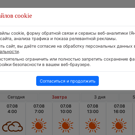
йлов cookie
Стихия
Природа
Технологии
Видео
айлы cookie, форму обратной связи и сервисы веб-аналитики (Я
сайта, анализа трафика и показа релевантной рекламы.
ь сайт, вы даёте согласие на обработку персональных данных в
альности
.
тоятельно ограничить или полностью запретить сохранение фай
ройки безопасности в вашем веб-браузере.
Чехия
Среднечешский край
Млада-Бол
Погода в Млада-Болеславе на завтра
Согласиться и продолжить
Сегодня
Завтра
3 дня
5
07.08
07.08
07.08
07.08
07.08
4:00
7:00
10:00
13:00
16:00