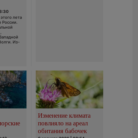
03:30
этого лета
е России.
альной
,
 Западной
Волги. Из-
Изменение климата
морские
повлияло на ареал
обитания бабочек