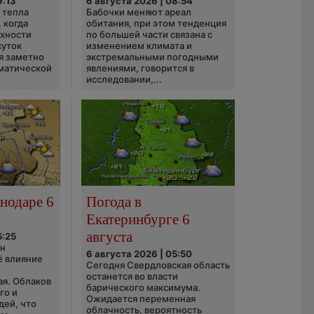
9:13
6 августа 2026 | 08:54
 тепла
Бабочки меняют ареал
 когда
обитания, при этом тенденция
рхности
по большей части связана с
суток
изменением климата и
я заметно
экстремальными погодными
матической
явлениями, говорится в
исследовании,...
нодаре 6
Погода в
Екатеринбурге 6
августа
5:25
он
6 августа 2026 | 05:50
ё влияние
Сегодня Свердловская область
ю
останется во власти
ая. Облаков
барического максимума.
го и
Ожидается переменная
дей, что
облачность, вероятность