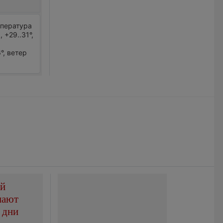
мпература
 +29..31°,
°, ветер
ой
пают
 дни