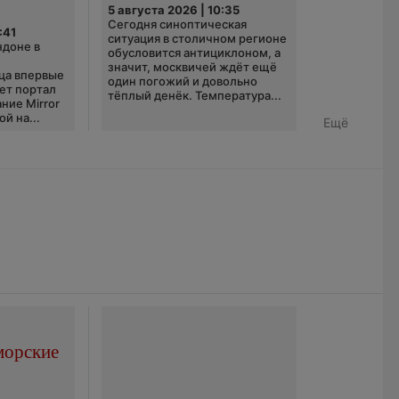
5 августа 2026 | 10:35
Сегодня синоптическая
:41
ситуация в столичном регионе
ндоне в
обусловится антициклоном, а
значит, москвичей ждёт ещё
ца впервые
один погожий и довольно
ает портал
тёплый денёк. Температура...
ние Mirror
й на...
Ещё
морские