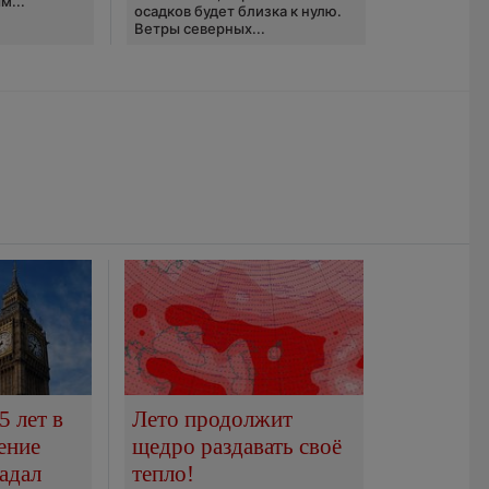
м...
осадков будет близка к нулю.
Ветры северных...
5 лет в
Лето продолжит
ение
щедро раздавать своё
адал
тепло!