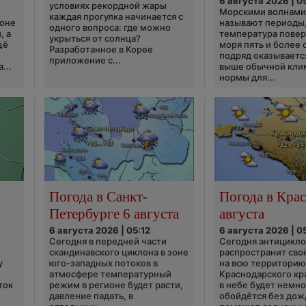
6 августа 2026 | 0
условиях рекордной жары
Морскими волнами
каждая прогулка начинается с
ионе
называют периоды,
одного вопроса: где можно
, а
температура пове
укрыться от солнца?
щё
моря пять и более 
Разработанное в Корее
подряд оказываетс
приложение с...
...
выше обычной кли
нормы для...
Погода в Санкт-
Погода в Крас
Петербурге 6 августа
августа
6 августа 2026 | 05:12
6 августа 2026 | 0
Сегодня в передней части
Сегодня антицикл
скандинавского циклона в зоне
распространит сво
у
юго-западных потоков в
на всю территори
атмосфере температурный
Краснодарского кр
ток
режим в регионе будет расти,
в небе будет немно
давление падать, в
обойдётся без дож