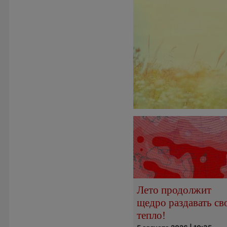
Лето продолжит
щедро раздавать св
тепло!