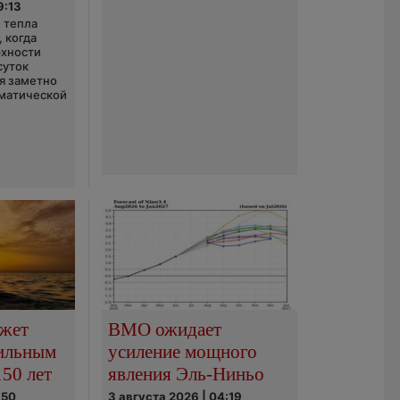
9:13
 тепла
 когда
рхности
суток
я заметно
матической
ожет
ВМО ожидает
сильным
усиление мощного
150 лет
явления Эль-Ниньо
:50
3 августа 2026 | 04:19