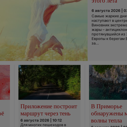
этого лета
6 августа 2026 | 
Самые жаркие дни 
наступают в центр
Виновник экстрем
жары – антициклон
протянувшийся из
Европы к берегам 
за...
Приложение построит
В Приморье
оё
маршрут через тень
обнаружены 
волны тепла
6 августа 2026 | 10:12
Для многих пешеходов в