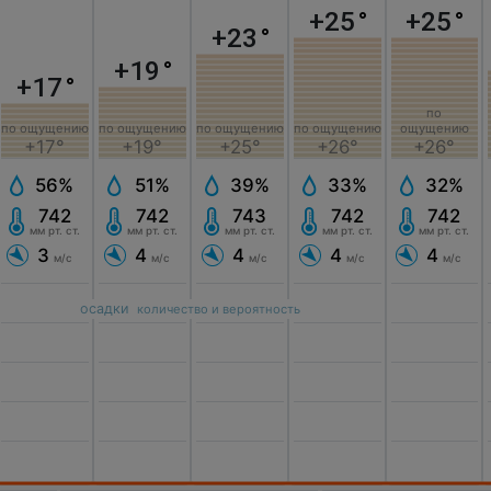
+25
°
+25
°
+23
°
+19
°
+17
°
по
по ощущению
по ощущению
по ощущению
по ощущению
ощущению
+17°
+19°
+25°
+26°
+26°
56%
51%
39%
33%
32%
742
742
743
742
742
мм рт. ст.
мм рт. ст.
мм рт. ст.
мм рт. ст.
мм рт. ст.
3
4
4
4
4
м/с
м/с
м/с
м/с
м/с
осадки
количество и вероятность