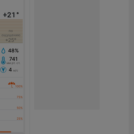
+21
°
по
ощущению
+25°
48%
741
мм рт. ст.
4
м/с