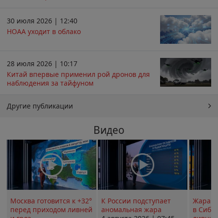
30 июля 2026 | 12:40
НОАА уходит в облако
28 июля 2026 | 10:17
Китай впервые применил рой дронов для
наблюдения за тайфуном
Другие публикации
Видео
Москва готовится к +32°
К России подступает
Жара в
перед приходом ливней
аномальная жара
в Сиби