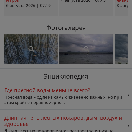
и гроз
4 августа 2026 | 07:45
ливни 
6 августа 2026 | 07:19
3 авгус
Фотогалерея
Энциклопедия
Где пресной воды меньше всего?
Пресная вода – один из самых жизненно важных, но при
этом крайне неравномерно...
Длинная тень лесных пожаров: дым, воздух и
здоровье
Дым от лесных пожаров может распространяться на