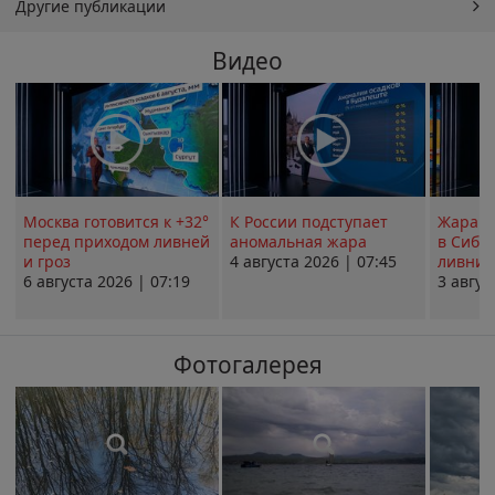
Другие публикации
Видео
Москва готовится к +32°
К России подступает
Жара в
перед приходом ливней
аномальная жара
в Сиби
и гроз
4 августа 2026 | 07:45
ливни 
6 августа 2026 | 07:19
3 авгус
Фотогалерея