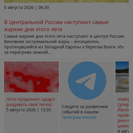
6 августа 2026 | 06:30
В Центральной России наступают самые
жаркие дни этого лета
Самые жаркие дни этого лета наступают в центре России.
Виновник экстремальной жары – антициклон,
протянувшийся из Западной Европы к берегам Волги. Из-
за перегрева земной...
Лето продолжит щедро
Извер
раздавать своё тепло!
суперв
Следите за развитием
5 августа 2026 | 13:35
Йеллоу
событий в нашем
привед
Телеграм-канале
уничт
цивили
4 авгус