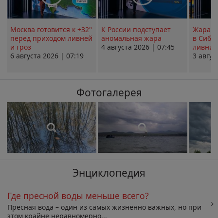
Москва готовится к +32°
К России подступает
Жара в
перед приходом ливней
аномальная жара
в Сиби
и гроз
4 августа 2026 | 07:45
ливни 
6 августа 2026 | 07:19
3 авгус
Фотогалерея
Энциклопедия
Где пресной воды меньше всего?
Пресная вода – один из самых жизненно важных, но при
этом крайне неравномерно...