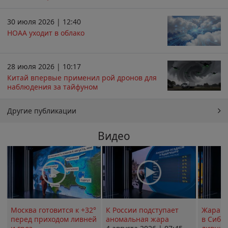
30 июля 2026 | 12:40
НОАА уходит в облако
28 июля 2026 | 10:17
Китай впервые применил рой дронов для
наблюдения за тайфуном
Другие публикации
Видео
Москва готовится к +32°
К России подступает
Жара в
перед приходом ливней
аномальная жара
в Сиби