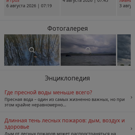
и гроз
4 августа 2026 | 07:45
ливни 
6 августа 2026 | 07:19
3 авгус
Фотогалерея
Энциклопедия
Где пресной воды меньше всего?
Пресная вода – один из самых жизненно важных, но при
этом крайне неравномерно...
Длинная тень лесных пожаров: дым, воздух и
здоровье
Дым от лесных пожаров может распространяться на