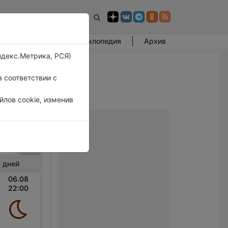
Фотогалерея
Энциклопедия
Архив
ндекс.Метрика, РСЯ)
 соответствии с
лов cookie, изменив
енберг
 дней
06.08
22:00