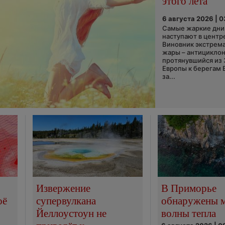
этого лета
6 августа 2026 | 
Самые жаркие дни 
наступают в центр
Виновник экстрем
жары – антициклон
протянувшийся из
Европы к берегам 
за...
Извержение
В Приморье
оё
супервулкана
обнаружены 
Йеллоустоун не
волны тепла