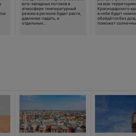
у
юго-западных потоков в
на всю территори
атмосфере температурный
Краснодарского кр
ток
режим в регионе будет расти,
в небе будет немно
давление падать, в
обойдётся без дож
отдельных...
поможет солнечны