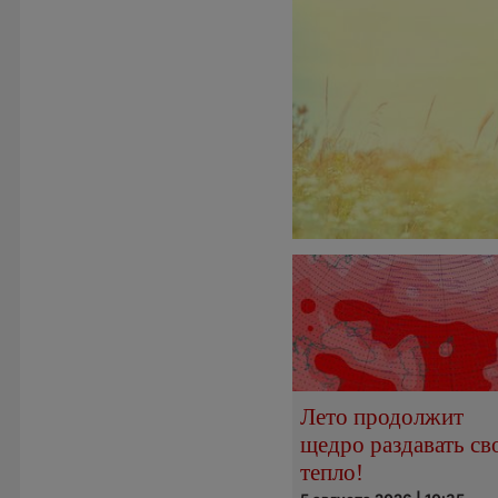
Лето продолжит
щедро раздавать св
тепло!