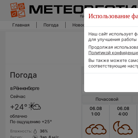
Использование фа
Главная
Погода
Новости погоды
Климат
Наш сайт использует ф
для улучшения работы 
Продолжая использоват
Политикой конфиденци
Вы также можете самос
соответствующие наст
Весь мир
Погода
в Рённенберге
Сейчас
Почасовой
+24°
06.08
06.08
1:00
4:00
облачно
По ощущению +25°
Влажность:
36
%
Ветер:
Зап, 6
м/с