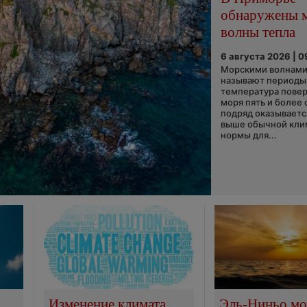
обнаружены 
волны тепла
6 августа 2026 | 0
Морскими волнами
называют периоды,
температура пове
моря пять и более 
подряд оказываетс
выше обычной кли
нормы для...
Изменение климата
Эль-Ниньо м