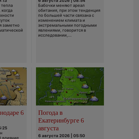
9:13
6 августа 2026 | 08:54
 тепла
Бабочки меняют ареал
 когда
обитания, при этом тенденция
рхности
по большей части связана с
суток
изменением климата и
я заметно
экстремальными погодными
матической
явлениями, говорится в
исследовании,...
нодаре 6
Погода в
Екатеринбурге 6
августа
5:25
он
6 августа 2026 | 05:50
ё влияние