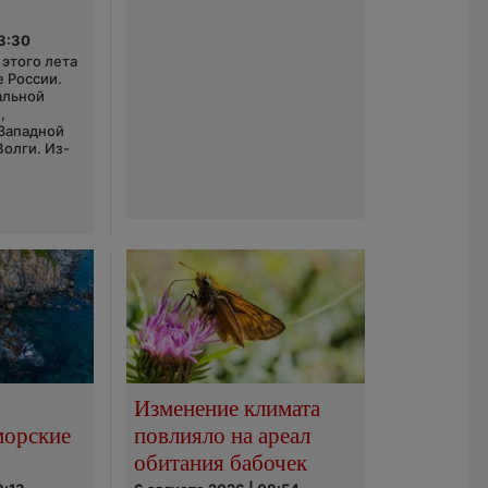
03:30
этого лета
е России.
альной
,
 Западной
Волги. Из-
Изменение климата
морские
повлияло на ареал
обитания бабочек