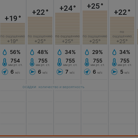
+25
°
+24
°
+22
°
+22
°
+19
°
по
по ощущению
по ощущению
по ощущению
по ощущению
ощущению
+25°
+19°
+25°
+25°
+25°
34%
56%
48%
29%
34%
755
754
755
755
755
мм рт. ст.
мм рт. ст.
мм рт. ст.
мм рт. ст.
мм рт. ст.
7
6
6
6
5
м/с
м/с
м/с
м/с
м/с
осадки
количество и вероятность