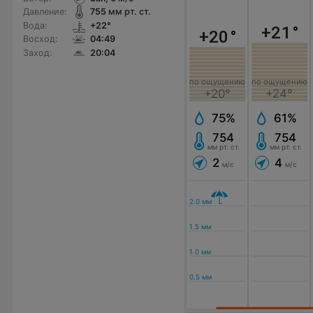
Давление:
755
мм рт. ст.
Вода:
+22°
+21
°
+20
°
Восход:
04:49
Заход:
20:04
по ощущению
по ощущению
+20°
+24°
75%
61%
754
754
мм рт. ст.
мм рт. ст.
2
4
м/с
м/с