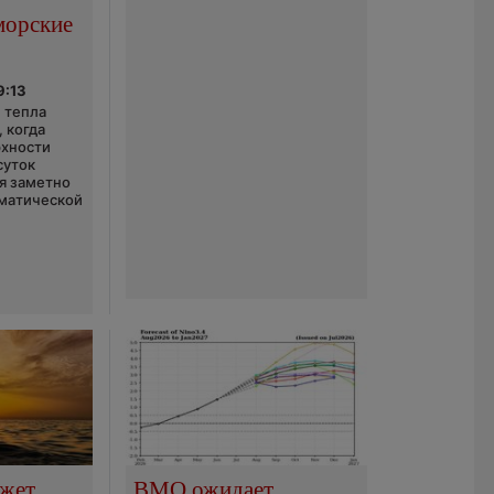
морские
9:13
 тепла
 когда
рхности
суток
я заметно
матической
ожет
ВМО ожидает