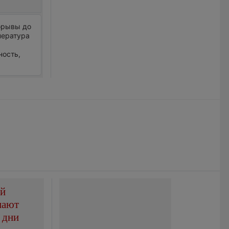
порывы до
пература
ность,
ой
пают
 дни