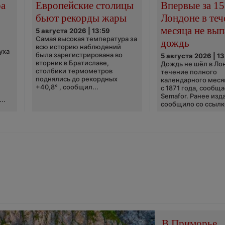
ра
Европейские столицы
Впервые за 15
бьют рекорды жары
Лондоне в теч
месяца не вып
5 августа 2026 | 13:59
Самая высокая температура за
дождь
всю историю наблюдений
уха
была зарегистрирована во
5 августа 2026 | 13
вторник в Братиславе,
Дождь не шёл в Ло
столбики термометров
течение полного
поднялись до рекордных
календарного меся
+40,8° , сообщил...
с 1871 года, сообщ
Semafor. Ранее изда
..
сообщило со ссылко
В Приморье