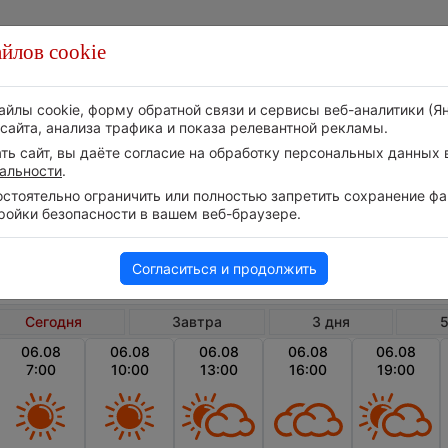
йлов cookie
Стихия
Природа
Технологии
Видео
айлы cookie, форму обратной связи и сервисы веб-аналитики (Я
сайта, анализа трафика и показа релевантной рекламы.
ь сайт, вы даёте согласие на обработку персональных данных в
альности
.
тоятельно ограничить или полностью запретить сохранение фай
ройки безопасности в вашем веб-браузере.
Германия
Земля Нижняя Саксония
Рённ
Погода в Рённенберге сегодня
Согласиться и продолжить
Сегодня
Завтра
3 дня
5
06.08
06.08
06.08
06.08
06.08
7:00
10:00
13:00
16:00
19:00