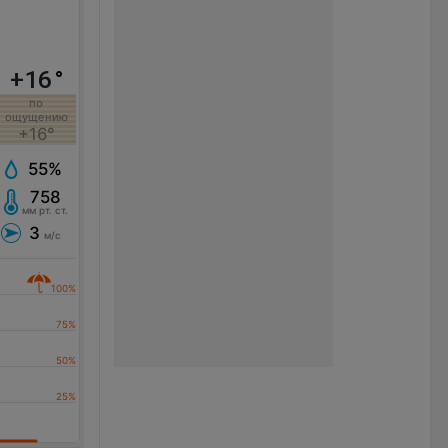
+16
°
по
ощущению
+16°
55%
758
мм рт. ст.
3
м/с