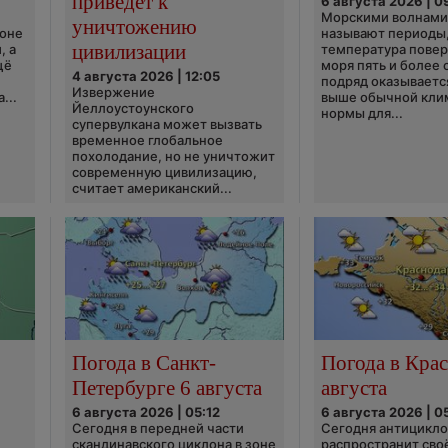
приведёт к
6 августа 2026 | 0
Морскими волнами
уничтожению
ионе
называют периоды,
цивилизации
, а
температура пове
щё
моря пять и более 
4 августа 2026 | 12:05
подряд оказываетс
Извержение
...
выше обычной кли
Йеллоустоунского
нормы для...
супервулкана может вызвать
временное глобальное
похолодание, но не уничтожит
современную цивилизацию,
считает американский...
Погода в Санкт-
Погода в Крас
Петербурге 6 августа
августа
6 августа 2026 | 05:12
6 августа 2026 | 0
Сегодня в передней части
Сегодня антицикл
скандинавского циклона в зоне
распространит сво