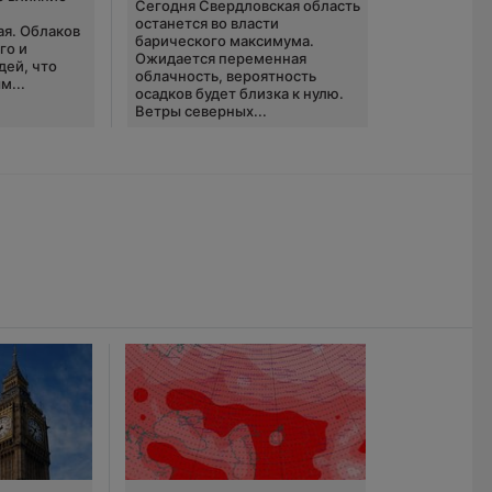
Сегодня Свердловская область
ю
останется во власти
ая. Облаков
барического максимума.
го и
Ожидается переменная
дей, что
облачность, вероятность
м...
осадков будет близка к нулю.
Ветры северных...