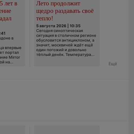
5 лет в
Лето продолжит
ение
щедро раздавать своё
адал
тепло!
5 августа 2026 | 10:35
Сегодня синоптическая
:41
ситуация в столичном регионе
ндоне в
обусловится антициклоном, а
значит, москвичей ждёт ещё
ца впервые
один погожий и довольно
ает портал
тёплый денёк. Температура...
ние Mirror
й на...
Ещё