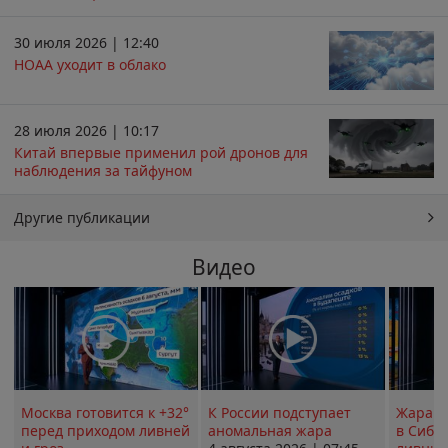
30 июля 2026 | 12:40
НОАА уходит в облако
28 июля 2026 | 10:17
Китай впервые применил рой дронов для
наблюдения за тайфуном
Другие публикации
Видео
Москва готовится к +32°
К России подступает
Жара в
перед приходом ливней
аномальная жара
в Сиби