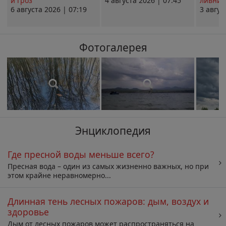
и гроз
4 августа 2026 | 07:45
ливни 
6 августа 2026 | 07:19
3 авгус
Фотогалерея
Энциклопедия
Где пресной воды меньше всего?
Пресная вода – один из самых жизненно важных, но при
этом крайне неравномерно...
Длинная тень лесных пожаров: дым, воздух и
здоровье
Дым от лесных пожаров может распространяться на