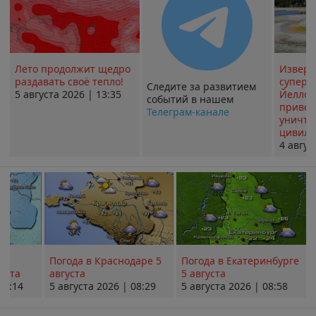
Лето продолжит щедро
Извер
раздавать своё тепло!
суперв
Следите за развитием
5 августа 2026 | 13:35
Йеллоу
событий в нашем
привед
Телеграм-канале
уничт
цивили
4 авгус
Погода в Краснодаре 5
Погода в Екатеринбурге
уста
августа
5 августа
08:14
5 августа 2026 | 08:29
5 августа 2026 | 08:58