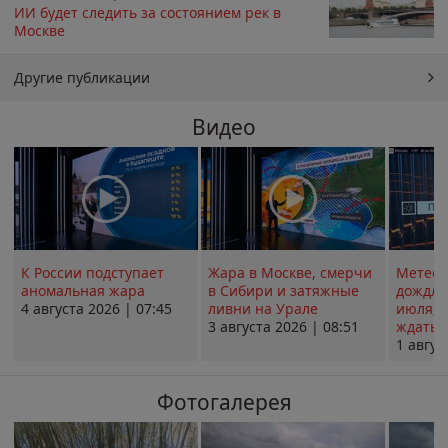
ИИ будет следить за состоянием рек в
Москве
Другие публикации
Видео
К России подступает
Жара в Москве, смерчи
Метеои
аномальная жара
в Сибири и затяжные
дождли
4 августа 2026 | 07:45
ливни на Урале
июля; 
3 августа 2026 | 08:51
ждать о
1 авгус
Фотогалерея