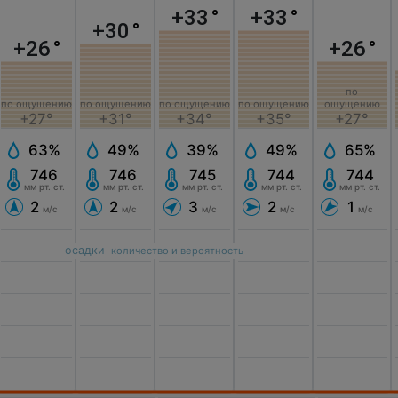
+33
°
+33
°
+30
°
+26
°
+26
°
по
по ощущению
по ощущению
по ощущению
по ощущению
ощущению
+27°
+31°
+34°
+35°
+27°
63%
49%
39%
49%
65%
746
746
745
744
744
мм рт. ст.
мм рт. ст.
мм рт. ст.
мм рт. ст.
мм рт. ст.
2
2
3
2
1
м/с
м/с
м/с
м/с
м/с
осадки
количество и вероятность