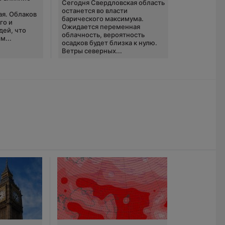
Сегодня Свердловская область
ю
останется во власти
ая. Облаков
барического максимума.
го и
Ожидается переменная
дей, что
облачность, вероятность
м...
осадков будет близка к нулю.
Ветры северных...