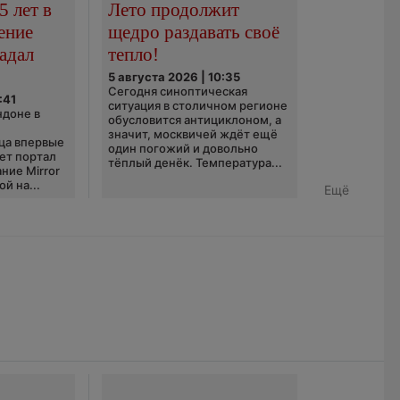
5 лет в
Лето продолжит
ение
щедро раздавать своё
адал
тепло!
5 августа 2026 | 10:35
Сегодня синоптическая
:41
ситуация в столичном регионе
ндоне в
обусловится антициклоном, а
значит, москвичей ждёт ещё
ца впервые
один погожий и довольно
ает портал
тёплый денёк. Температура...
ние Mirror
й на...
Ещё