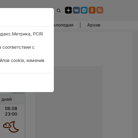
Фотогалерея
Энциклопедия
Архив
ндекс.Метрика, РСЯ)
 соответствии с
лов cookie, изменив
дянка
 дней
06.08
23:00