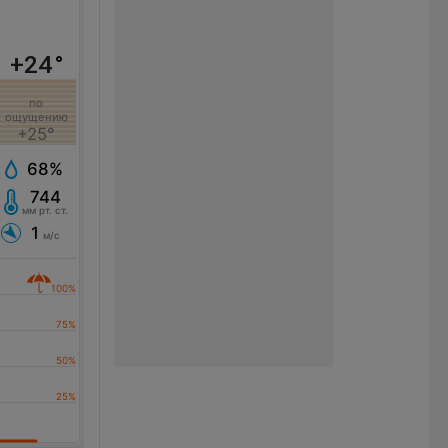
+24
°
по
ощущению
+25°
68%
744
мм рт. ст.
1
м/с