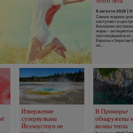
этого лета
6 августа 2026 | 
Самые жаркие дни 
наступают в центр
Виновник экстрем
жары – антициклон
протянувшийся из
Европы к берегам 
за...
Извержение
В Приморье
оё
супервулкана
обнаружены 
Йеллоустоун не
волны тепла