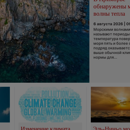
обнаружены 
волны тепла
6 августа 2026 | 0
Морскими волнами
называют периоды,
температура пове
моря пять и более 
подряд оказываетс
выше обычной кли
нормы для...
Изменение климата
Эль-Ниньо м