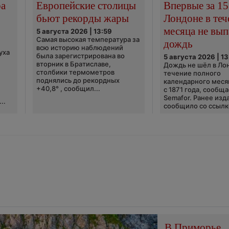
ра
Европейские столицы
Впервые за 15
бьют рекорды жары
Лондоне в теч
месяца не вып
5 августа 2026 | 13:59
Самая высокая температура за
дождь
всю историю наблюдений
уха
была зарегистрирована во
5 августа 2026 | 13
вторник в Братиславе,
Дождь не шёл в Ло
столбики термометров
течение полного
поднялись до рекордных
календарного меся
+40,8° , сообщил...
с 1871 года, сообщ
Semafor. Ранее изда
..
сообщило со ссылко
В Приморье