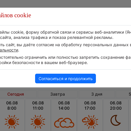
йлов cookie
Стихия
Природа
Технологии
Видео
айлы cookie, форму обратной связи и сервисы веб-аналитики (Я
сайта, анализа трафика и показа релевантной рекламы.
ь сайт, вы даёте согласие на обработку персональных данных в
альности
.
тоятельно ограничить или полностью запретить сохранение фай
ройки безопасности в вашем веб-браузере.
Беларусь
Могилевская область
Лебе
Погода в Лебедянке сегодня
Согласиться и продолжить
Сегодня
Завтра
3 дня
5
06.08
06.08
06.08
06.08
06.08
8:00
11:00
14:00
17:00
20:00