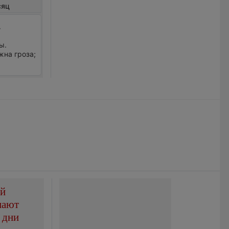
сяц
.
ы.
жна гроза;
ой
пают
 дни