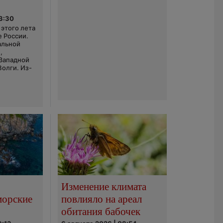
03:30
этого лета
е России.
альной
,
 Западной
Волги. Из-
Изменение климата
морские
повлияло на ареал
обитания бабочек