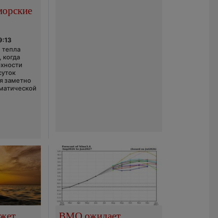
морские
9:13
 тепла
 когда
рхности
суток
я заметно
матической
ожет
ВМО ожидает