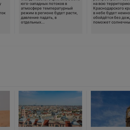
у
юго-западных потоков в
на всю территори
атмосфере температурный
Краснодарского кр
ток
режим в регионе будет расти,
в небе будет немно
давление падать, в
обойдётся без дож
отдельных...
поможет солнечны