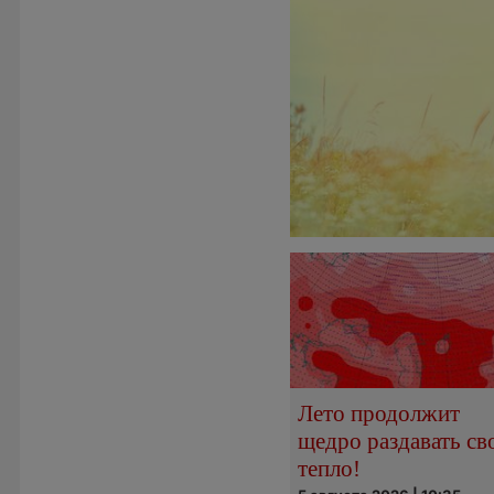
Лето продолжит
щедро раздавать св
тепло!