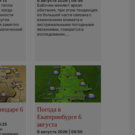
9:13
6 августа 2026 | 08:54
 тепла
Бабочки меняют ареал
 когда
обитания, при этом тенденция
рхности
по большей части связана с
суток
изменением климата и
я заметно
экстремальными погодными
матической
явлениями, говорится в
исследовании,...
нодаре 6
Погода в
Екатеринбурге 6
августа
5:25
он
6 августа 2026 | 05:50
ё влияние