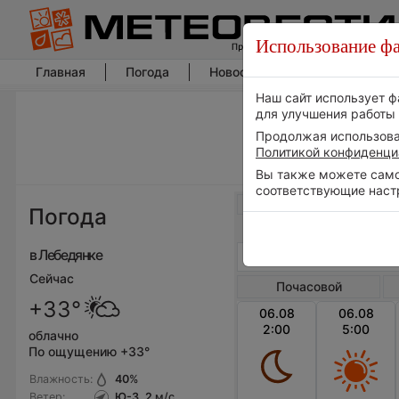
Использование фа
Главная
Погода
Новости погоды
Климат
Наш сайт использует ф
для улучшения работы 
Продолжая использоват
Политикой конфиденци
Вы также можете самос
соответствующие наст
Весь мир
Погода
в Лебедянке
Сейчас
Почасовой
+33°
06.08
06.08
2:00
5:00
облачно
По ощущению +33°
Влажность:
40
%
Ветер:
Ю-З, 2
м/с