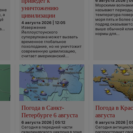
приведёт к
6 августа 2026 | 0
Морскими волнами
уничтожению
ионе
называют периоды,
цивилизации
, а
температура пове
щё
моря пять и более 
4 августа 2026 | 12:05
подряд оказываетс
Извержение
...
выше обычной кли
Йеллоустоунского
нормы для...
супервулкана может вызвать
временное глобальное
похолодание, но не уничтожит
современную цивилизацию,
считает американский...
Погода в Санкт-
Погода в Крас
Петербурге 6 августа
августа
6 августа 2026 | 05:12
6 августа 2026 | 0
Сегодня в передней части
Сегодня антицикл
скандинавского циклона в зоне
распространит сво