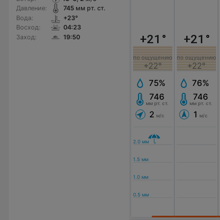
Давление:
745
мм рт. ст.
Вода:
+23°
Восход:
04:23
+21
°
+21
°
Заход:
19:50
по ощущению
по ощущению
+22°
+22°
75%
76%
746
746
мм рт. ст.
мм рт. ст.
2
1
м/с
м/с