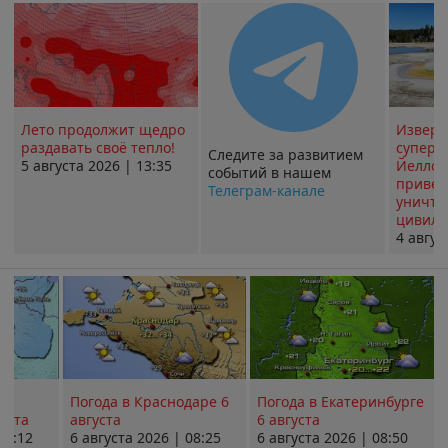
Лето продолжит щедро
Извер
раздавать своё тепло!
суперв
Следите за развитием
5 августа 2026 | 13:35
Йеллоу
событий в нашем
привед
Телеграм-канале
уничт
цивили
4 авгус
Погода в Краснодаре 6
Погода в Екатеринбурге
уста
августа
6 августа
08:12
6 августа 2026 | 08:25
6 августа 2026 | 08:50