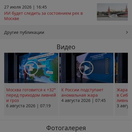
27 июля 2026 | 16:45
ИИ будет следить за состоянием рек в
Москве
Другие публикации
Видео
Москва готовится к +32°
К России подступает
Жара в
перед приходом ливней
аномальная жара
в Сиби
и гроз
4 августа 2026 | 07:45
ливни 
6 августа 2026 | 07:19
3 авгус
Фотогалерея