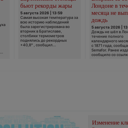
бьют рекорды жары
Лондоне в теч
месяца не вып
5 августа 2026 | 13:59
Самая высокая температура за
дождь
всю историю наблюдений
уха
была зарегистрирована во
5 августа 2026 | 13
вторник в Братиславе,
Дождь не шёл в Ло
столбики термометров
течение полного
поднялись до рекордных
календарного меся
+40,8° , сообщил...
с 1871 года, сообщ
Semafor. Ранее изда
..
сообщило со ссылко
Изменение кл