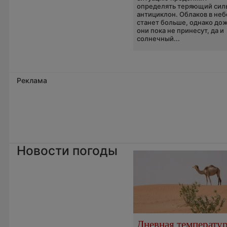
определять теряющий сил
антициклон. Облаков в неб
станет больше, однако до
они пока не принесут, да и
солнечный...
Реклама
Новости погоды
Дневная температу