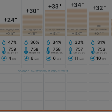
+34
°
+33
°
+32
°
+30
°
+24
°
по
по ощущению
по ощущению
по ощущению
по ощущению
ощущению
+25°
+29°
+32°
+33°
+31°
47%
36%
34%
30%
31%
759
758
758
757
756
мм рт. ст.
мм рт. ст.
мм рт. ст.
мм рт. ст.
мм рт. ст.
4
6
6
11
10
м/с
м/с
м/с
м/с
м/с
осадки
количество и вероятность