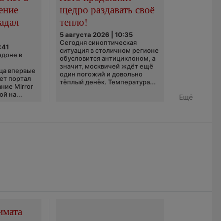
ение
щедро раздавать своё
адал
тепло!
5 августа 2026 | 10:35
Сегодня синоптическая
:41
ситуация в столичном регионе
ндоне в
обусловится антициклоном, а
значит, москвичей ждёт ещё
ца впервые
один погожий и довольно
ает портал
тёплый денёк. Температура...
ние Mirror
й на...
Ещё
имата