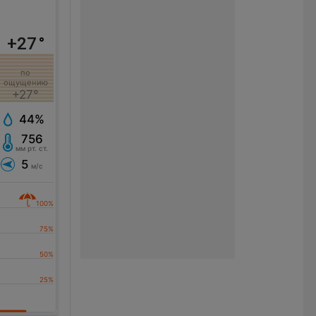
+27
°
по
ощущению
+27°
44%
756
мм рт. ст.
5
м/с