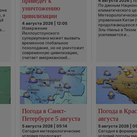
приведёт к
4 августа 2026 | 11
По данным Национ
уничтожению
ионе
климатического це
цивилизации
, а
Метеорологическо
щё
управления Китая 
4 августа 2026 | 12:05
продолжающееся 
Извержение
...
Эль-Ниньо в Тихом
Йеллоустоунского
усиливается и...
супервулкана может вызвать
временное глобальное
похолодание, но не уничтожит
современную цивилизацию,
считает американский...
Погода в Санкт-
Погода в Крас
Петербурге 5 августа
августа
5 августа 2026 | 05:14
5 августа 2026 | 0
Сегодня метеорологические
Сегодня в формир
условия продолжит
условий погоды вм