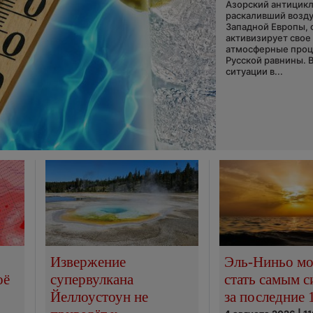
Азорский антицикл
раскаливший возду
Западной Европы, 
активизирует свое
атмосферные про
Русской равнины. 
ситуации в...
Извержение
Эль-Ниньо м
оё
супервулкана
стать самым 
Йеллоустоун не
за последние 