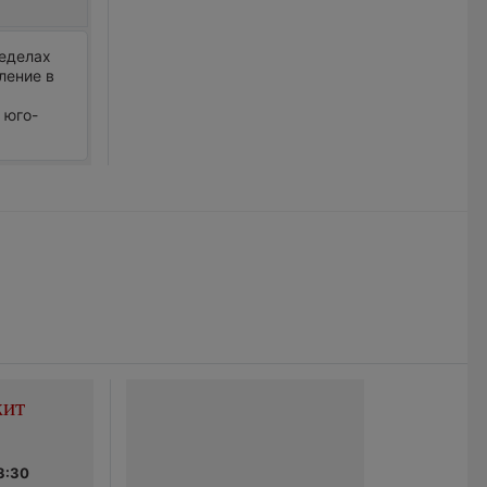
ределах
ление в
 юго-
жит
3:30