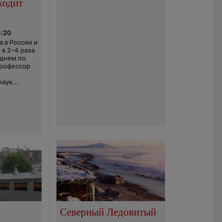
ходит
4:20
 в России и
 в 2–4 раза
еднем по
профессор
аук...
Северный Ледовитый