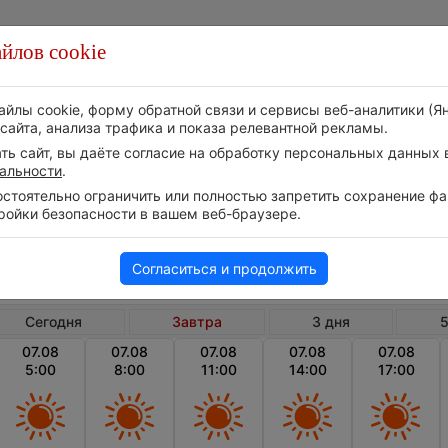
йлов cookie
Стихия
Природа
Технологии
Видео
айлы cookie, форму обратной связи и сервисы веб-аналитики (Я
сайта, анализа трафика и показа релевантной рекламы.
ь сайт, вы даёте согласие на обработку персональных данных в
альности
.
тоятельно ограничить или полностью запретить сохранение фай
ройки безопасности в вашем веб-браузере.
Россия
Херсонская область
Бех
Погода в Бехтерях на завтра
Согласиться и продолжить
Сегодня
Завтра
3 дня
5
07.08
07.08
07.08
07.08
07.08
5:00
8:00
11:00
14:00
17:00