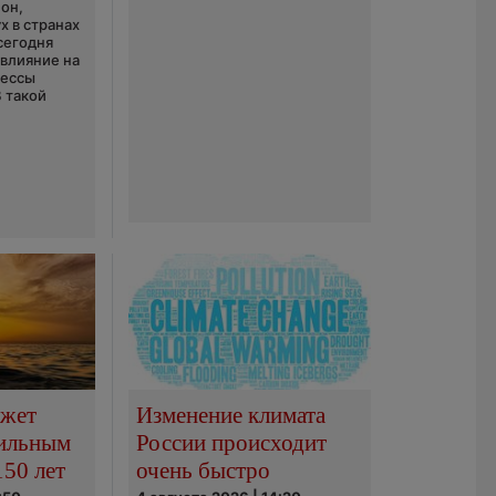
он,
х в странах
сегодня
 влияние на
цессы
В такой
ожет
Изменение климата
сильным
России происходит
150 лет
очень быстро