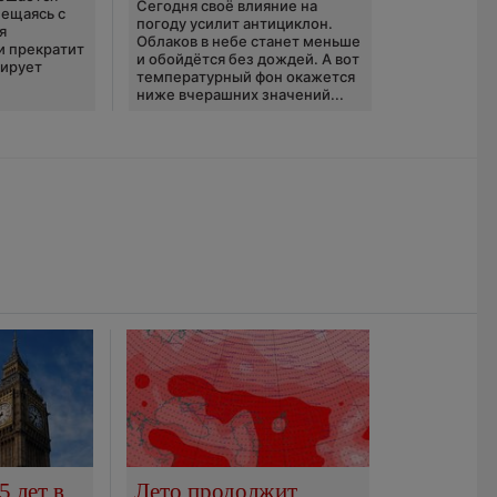
Сегодня своё влияние на
ещаясь с
погоду усилит антициклон.
я
Облаков в небе станет меньше
и прекратит
и обойдётся без дождей. А вот
зирует
температурный фон окажется
ниже вчерашних значений...
5 лет в
Лето продолжит