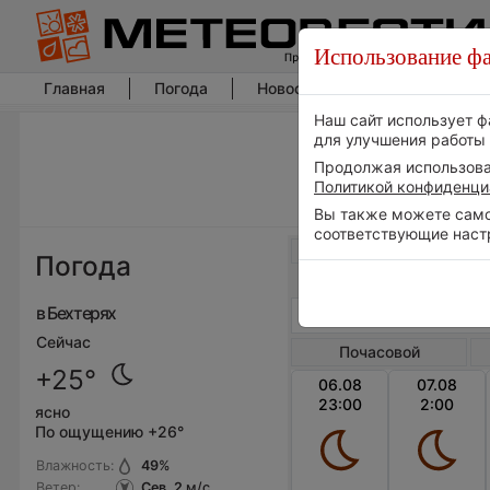
Использование фа
Главная
Погода
Новости погоды
Климат
Наш сайт использует ф
для улучшения работы 
Продолжая использоват
Политикой конфиденци
Вы также можете самос
соответствующие наст
Весь мир
Погода
в Бехтерях
Сейчас
Почасовой
+25°
06.08
07.08
23:00
2:00
ясно
По ощущению +26°
Влажность:
49
%
Ветер:
Сев, 2
м/с