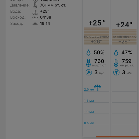
Давление:
761
мм рт. ст.
Вода:
+25°
Восход:
04:38
+25
°
+24
°
Заход:
19:14
по ощущению
по ощущению
+26°
+26°
50%
47%
760
759
мм рт. ст.
мм рт. ст.
3
3
м/с
м/с