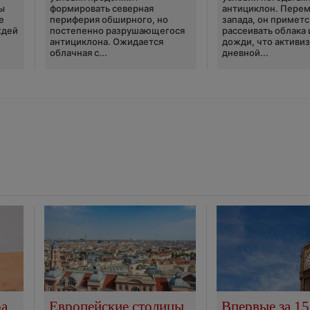
ы
формировать северная
антициклон. Перем
е
периферия обширного, но
запада, он приметс
ждей
постепенно разрушающегося
рассеивать облака 
антициклона. Ожидается
дожди, что активи
облачная с...
дневной...
ра
Европейские столицы
Впервые за 15