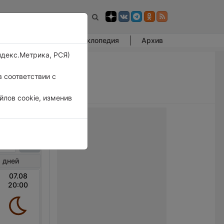
Фотогалерея
Энциклопедия
Архив
ндекс.Метрика, РСЯ)
 соответствии с
лов cookie, изменив
тери
 дней
07.08
20:00