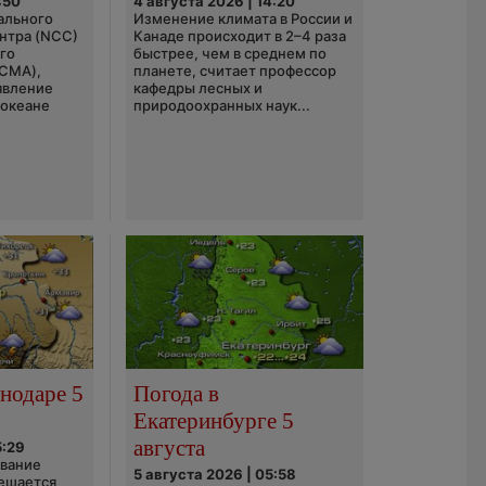
:50
4 августа 2026 | 14:20
ального
Изменение климата в России и
нтра (NCC)
Канаде происходит в 2–4 раза
го
быстрее, чем в среднем по
(CMA),
планете, считает профессор
явление
кафедры лесных и
 океане
природоохранных наук...
нодаре 5
Погода в
Екатеринбурге 5
августа
5:29
ование
5 августа 2026 | 05:58
ешается