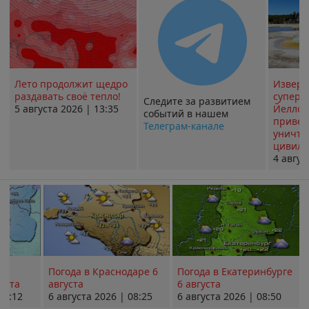
Лето продолжит щедро
Извер
раздавать своё тепло!
суперв
Следите за развитием
5 августа 2026 | 13:35
Йеллоу
событий в нашем
привед
Телеграм-канале
уничт
цивили
4 авгус
Погода в Краснодаре 6
Погода в Екатеринбурге
уста
августа
6 августа
08:12
6 августа 2026 | 08:25
6 августа 2026 | 08:50