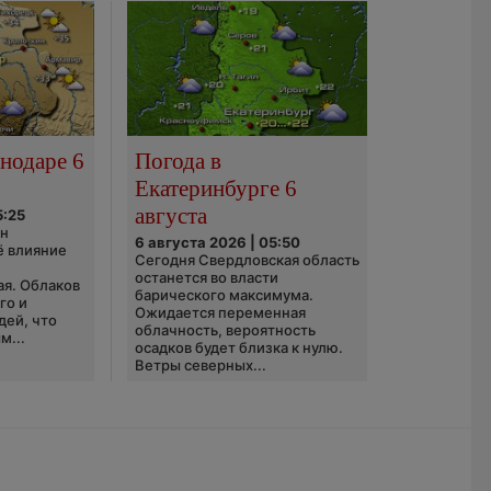
нодаре 6
Погода в
Екатеринбурге 6
августа
5:25
он
6 августа 2026 | 05:50
ё влияние
Сегодня Свердловская область
ю
останется во власти
ая. Облаков
барического максимума.
го и
Ожидается переменная
дей, что
облачность, вероятность
м...
осадков будет близка к нулю.
Ветры северных...