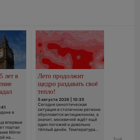
5 лет в
Лето продолжит
ение
щедро раздавать своё
адал
тепло!
5 августа 2026 | 10:35
Сегодня синоптическая
:41
ситуация в столичном регионе
ндоне в
обусловится антициклоном, а
значит, москвичей ждёт ещё
ца впервые
один погожий и довольно
ает портал
тёплый денёк. Температура...
ние Mirror
й на...
Ещё