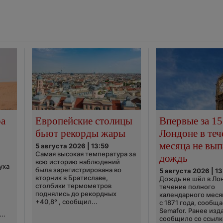
ра
Европейские столицы
Впервые за 15
бьют рекорды жары
Лондоне в теч
месяца не вып
5 августа 2026 | 13:59
Самая высокая температура за
дождь
всю историю наблюдений
уха
была зарегистрирована во
5 августа 2026 | 13
вторник в Братиславе,
Дождь не шёл в Ло
столбики термометров
течение полного
поднялись до рекордных
календарного меся
+40,8° , сообщил...
с 1871 года, сообщ
Semafor. Ранее изда
..
сообщило со ссылко