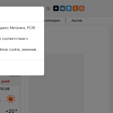
Фотогалерея
Энциклопедия
Архив
ндекс.Метрика, РСЯ)
 соответствии с
лов cookie, изменив
Мосс
 дней
 10.08
+20
°