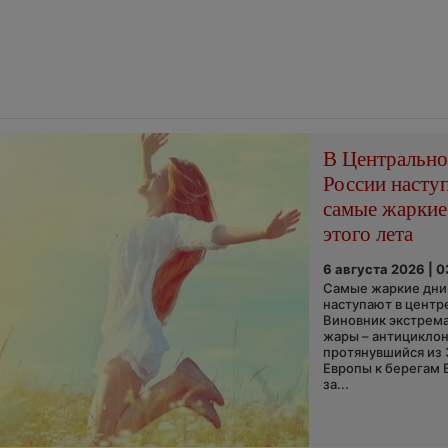
В Центральн
России насту
самые жаркие
этого лета
6 августа 2026 | 
Самые жаркие дни 
наступают в центр
Виновник экстрем
жары – антициклон
протянувшийся из
Европы к берегам 
за...