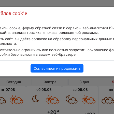
йлов cookie
Стихия
Природа
Технологии
Видео
айлы cookie, форму обратной связи и сервисы веб-аналитики (Я
сайта, анализа трафика и показа релевантной рекламы.
ь сайт, вы даёте согласие на обработку персональных данных в
альности
.
тоятельно ограничить или полностью запретить сохранение фай
ройки безопасности в вашем веб-браузере.
Норвегия
Провинция Эстфолл
Погода в Моссе на 5 дней
Согласиться и продолжить
Сегодня
Завтра
3 дня
5
пт 07.08
сб 08.08
вс 09.08
пн
+20
°