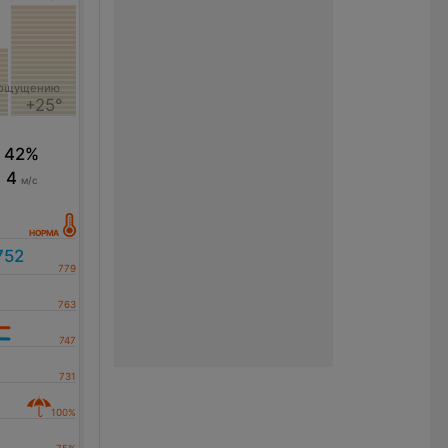
 ощущению
+25°
42%
4
м/с