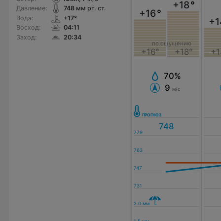
+18
°
Давление:
748
мм рт. ст.
+16
°
Вода:
+17°
+1
Восход:
04:11
Заход:
20:34
по ощущению
+16°
+18°
+1
70%
9
м/с