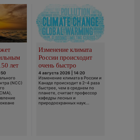
ожет
Изменение климата
сильным
России происходит
150 лет
очень быстро
:50
4 августа 2026 | 14:20
ального
Изменение климата в России и
нтра (NCC)
Канаде происходит в 2–4 раза
го
быстрее, чем в среднем по
(CMA),
планете, считает профессор
явление
кафедры лесных и
 океане
природоохранных наук...