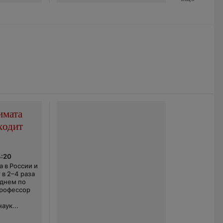
имата
ходит
4:20
 в России и
 в 2–4 раза
еднем по
профессор
аук...