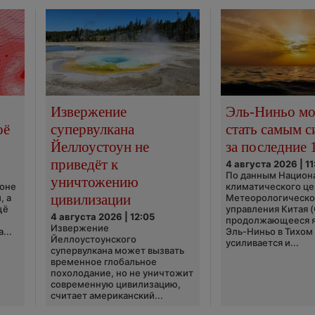
Извержение
Эль-Ниньо м
оё
супервулкана
стать самым 
Йеллоустоун не
за последние 
приведёт к
4 августа 2026 | 11
По данным Национ
уничтожению
ионе
климатического це
цивилизации
, а
Метеорологическо
щё
управления Китая 
4 августа 2026 | 12:05
продолжающееся 
Извержение
...
Эль-Ниньо в Тихом
Йеллоустоунского
усиливается и...
супервулкана может вызвать
временное глобальное
похолодание, но не уничтожит
современную цивилизацию,
считает американский...