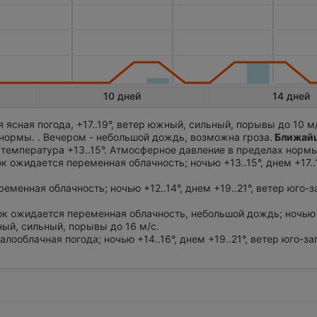
10 дней
14 дней
ясная погода, +17..19°, ветер южный, сильный, порывы до 10 м/
нормы. . Вечером - небольшой дождь, возможна гроза.
Ближай
 температура +13..15°. Атмосферное давление в пределах нормы
ок ожидается переменная облачность; ночью +13..15°, днем +17..
ременная облачность; ночью +12..14°, днем +19..21°, ветер юго-
ток ожидается переменная облачность, небольшой дождь; ночью +
ный, сильный, порывы до 16 м/с.
алооблачная погода; ночью +14..16°, днем +19..21°, ветер юго-з