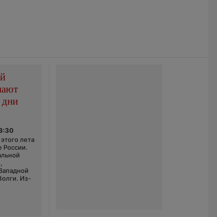
ой
пают
 дни
03:30
этого лета
е России.
альной
,
 Западной
Волги. Из-