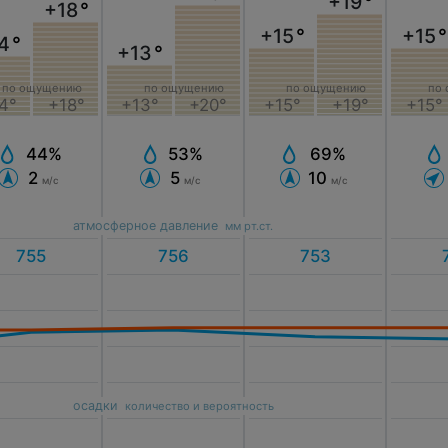
+19
°
+18
°
+15
°
+15
°
4
°
+13
°
по ощущению
по ощущению
по ощущению
по
4°
+18°
+15°
+19°
+13°
+20°
+15°
44%
69%
53%
2
10
5
м/с
м/с
м/с
атмосферное давление
мм рт.ст.
осадки
количество и вероятность