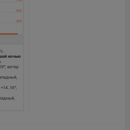
с.
шей ночью
.
19°, ветер
западный,
14..16°,
ападный,