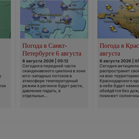
Погода в Санкт-
Погода в Крас
Петербурге 6 августа
августа
6 августа 2026 | 05:12
6 августа 2026 | 0
Сегодня в передней части
Сегодня антицикл
скандинавского циклона в зоне
распространит сво
у
юго-западных потоков в
на всю территори
атмосфере температурный
Краснодарского кр
ток
режим в регионе будет расти,
в небе будет немно
давление падать, в
обойдётся без дож
отдельных...
поможет солнечны