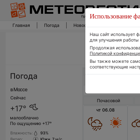
Использование фа
Главная
Погода
Новости погоды
Климат
Наш сайт использует ф
для улучшения работы 
Продолжая использоват
Политикой конфиденци
Вы также можете самос
соответствующие наст
Весь мир
Погода
в Моссе
Сейчас
Почасовой
+17°
чт 06.08
малооблачно
По ощущению +17°
Влажность:
93
%
Ветер:
Южн, 7
м/с