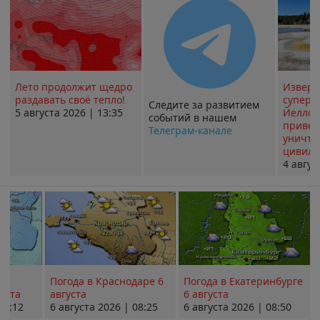
Лето продолжит щедро
Извер
раздавать своё тепло!
суперв
Следите за развитием
5 августа 2026 | 13:35
Йеллоу
событий в нашем
привед
Телеграм-канале
уничт
цивили
4 авгус
Погода в Краснодаре 6
Погода в Екатеринбурге
уста
августа
6 августа
08:12
6 августа 2026 | 08:25
6 августа 2026 | 08:50