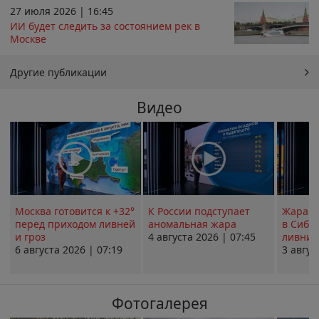
27 июля 2026 | 16:45
ИИ будет следить за состоянием рек в
Москве
Другие публикации
Видео
Москва готовится к +32°
К России подступает
Жара в
перед приходом ливней
аномальная жара
в Сиби
и гроз
4 августа 2026 | 07:45
ливни 
6 августа 2026 | 07:19
3 авгус
Фотогалерея