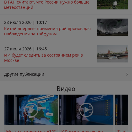
В РАН считают, что России нужно больше
метеостанций
28 июля 2026 | 10:17
Китай впервые применил рой дронов для
наблюдения за тайфуном
27 июля 2026 | 16:45
ИИ будет следить за состоянием рек в
Москве
Другие публикации
Видео
Москва готовится к +32°
К России подступает
Жара в