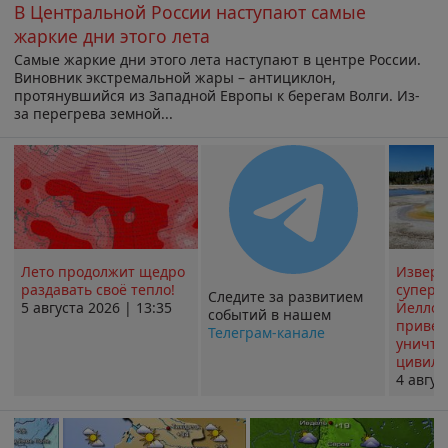
В Центральной России наступают самые
жаркие дни этого лета
Самые жаркие дни этого лета наступают в центре России.
Виновник экстремальной жары – антициклон,
протянувшийся из Западной Европы к берегам Волги. Из-
за перегрева земной...
Лето продолжит щедро
Извер
раздавать своё тепло!
суперв
Следите за развитием
5 августа 2026 | 13:35
Йеллоу
событий в нашем
привед
Телеграм-канале
уничт
цивили
4 авгус