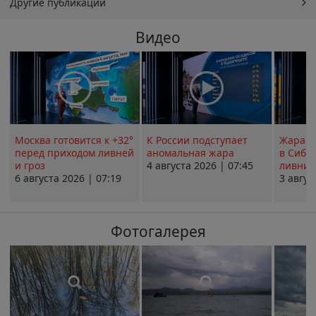
Другие публикации
Видео
Москва готовится к +32°
К России подступает
Жара в
перед приходом ливней
аномальная жара
в Сиби
и гроз
4 августа 2026 | 07:45
ливни 
6 августа 2026 | 07:19
3 авгус
Фотогалерея