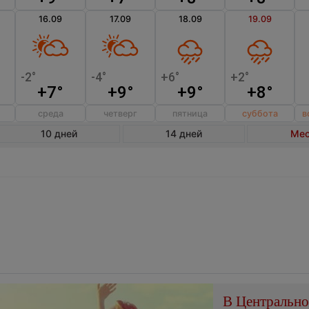
16.09
17.09
18.09
19.09
+7°
+9°
+9°
+8°
среда
четверг
пятница
суббота
в
10 дней
14 дней
Ме
В Центральн