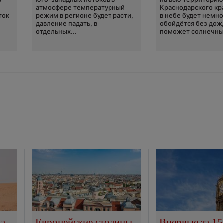
атмосфере температурный
Краснодарского кр
ток
режим в регионе будет расти,
в небе будет немно
давление падать, в
обойдётся без дож
отдельных...
поможет солнечны
ра
Европейские столицы
Впервые за 15