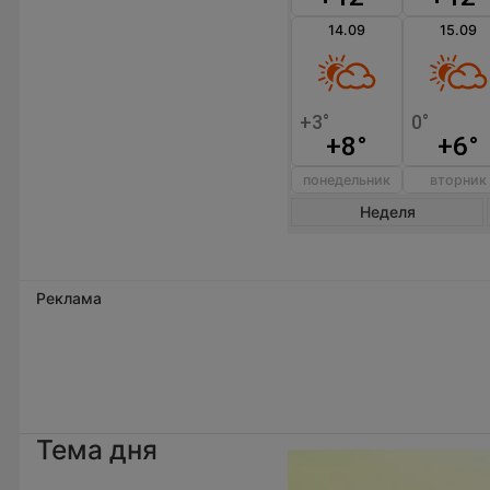
14.09
15.09
+8°
+6°
понедельник
вторник
Неделя
Реклама
Тема дня