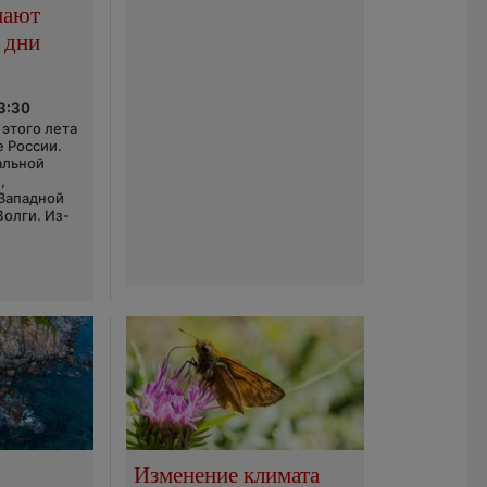
пают
 дни
03:30
этого лета
е России.
альной
,
 Западной
Волги. Из-
Изменение климата