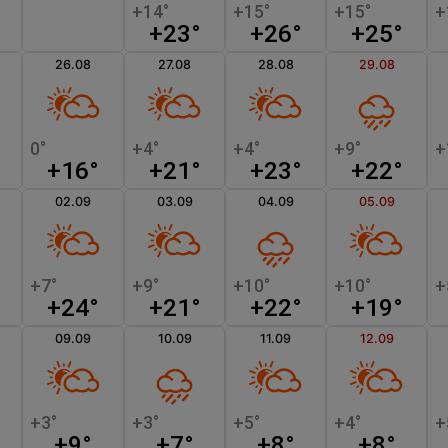
+23°
+26°
+25°
26.08
27.08
28.08
29.08
+16°
+21°
+23°
+22°
02.09
03.09
04.09
05.09
+24°
+21°
+22°
+19°
09.09
10.09
11.09
12.09
+9°
+7°
+8°
+8°