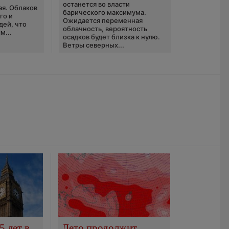
останется во власти
ая. Облаков
барического максимума.
го и
Ожидается переменная
дей, что
облачность, вероятность
м...
осадков будет близка к нулю.
Ветры северных...
5 лет в
Лето продолжит