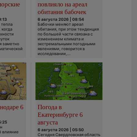
морские
повлияло на ареал
обитания бабочек
9:13
6 августа 2026 | 08:54
 тепла
Бабочки меняют ареал
 когда
обитания, при этом тенденция
рхности
по большей части связана с
суток
изменением климата и
я заметно
экстремальными погодными
матической
явлениями, говорится в
исследовании,...
нодаре 6
Погода в
Екатеринбурге 6
августа
5:25
он
6 августа 2026 | 05:50
ё влияние
Сегодня Свердловская область
ю