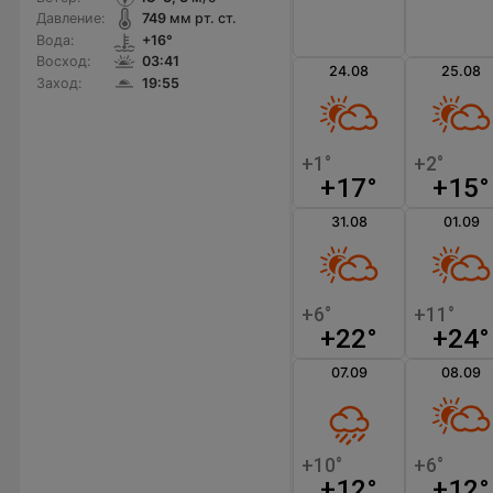
Давление:
749
мм рт. ст.
Вода:
+16°
Восход:
03:41
24.08
25.08
Заход:
19:55
+17°
+15°
31.08
01.09
+22°
+24°
07.09
08.09
+12°
+12°