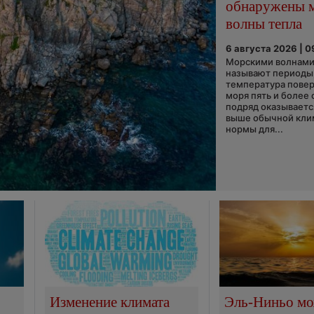
обнаружены 
волны тепла
6 августа 2026 | 0
Морскими волнами
называют периоды,
температура пове
моря пять и более 
подряд оказываетс
выше обычной кли
нормы для...
Изменение климата
Эль-Ниньо м