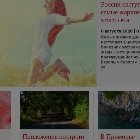
России насту
самые жаркие
этого лета
6 августа 2026 | 
Самые жаркие дни 
наступают в центр
Виновник экстрем
жары – антициклон
протянувшийся из
Европы к берегам 
за...
Приложение построит
В Приморье