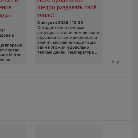
ение
щедро раздавать своё
адал
тепло!
5 августа 2026 | 10:35
Сегодня синоптическая
:41
ситуация в столичном регионе
ндоне в
обусловится антициклоном, а
значит, москвичей ждёт ещё
ца впервые
один погожий и довольно
ает портал
тёплый денёк. Температура...
ние Mirror
й на...
Ещё