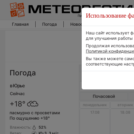
Использование фа
Главная
Погода
Новости погоды
Климат
Наш сайт использует ф
для улучшения работы 
Продолжая использоват
Политикой конфиденци
Вы также можете самос
соответствующие наст
Весь мир
Погода
в Юрье
Сейчас
Почасовой
+18°
понедельник
вторник
17.08
18.08
пасмурно с просветами
По ощущению +18°
Влажность:
52
%
Ветер:
Ю-З, 3
м/с