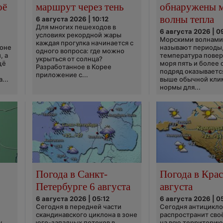
оё
маршрут через тень
обнаружены 
волны тепла
6 августа 2026 | 10:12
Для многих пешеходов в
6 августа 2026 | 0
условиях рекордной жары
Морскими волнами
каждая прогулка начинается с
ионе
называют периоды,
одного вопроса: где можно
, а
температура пове
укрыться от солнца?
щё
моря пять и более 
Разработанное в Корее
подряд оказываетс
приложение с...
...
выше обычной кли
нормы для...
Погода в Санкт-
Погода в Крас
Петербурге 6 августа
августа
6 августа 2026 | 05:12
6 августа 2026 | 0
Сегодня в передней части
Сегодня антицикл
скандинавского циклона в зоне
распространит сво
у
юго-западных потоков в
на всю территори