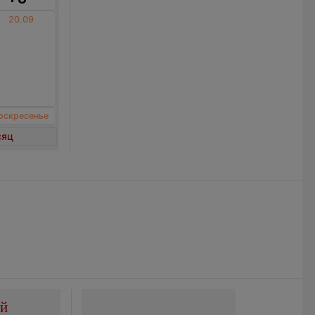
20.09
оскресенье
сяц
ой