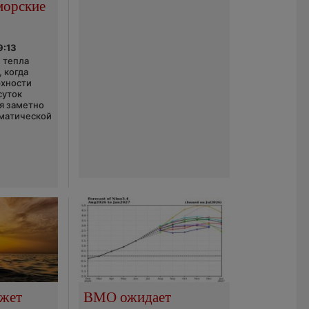
морские
9:13
 тепла
 когда
рхности
суток
я заметно
матической
ожет
ВМО ожидает