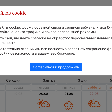
йлов cookie
Стихия
Природа
Технологии
Видео
айлы cookie, форму обратной связи и сервисы веб-аналитики (Я
сайта, анализа трафика и показа релевантной рекламы.
ь сайт, вы даёте согласие на обработку персональных данных в
альности
.
тоятельно ограничить или полностью запретить сохранение фай
ройки безопасности в вашем веб-браузере.
Россия
Кировская область
Ю
Погода в Юрье на месяц
Согласиться и продолжить
Сегодня
Завтра
3 дня
5
среда
четверг
пятница
суббота
в
19.08
20.08
21.08
22.08