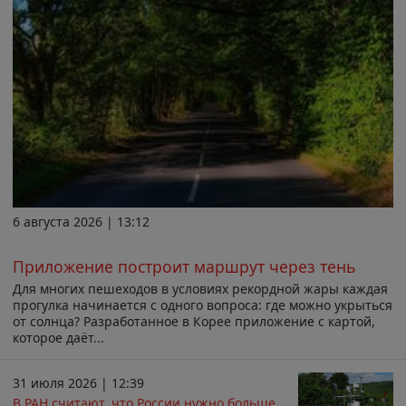
6 августа 2026 | 13:12
Приложение построит маршрут через тень
Для многих пешеходов в условиях рекордной жары каждая
прогулка начинается с одного вопроса: где можно укрыться
от солнца? Разработанное в Корее приложение с картой,
которое даёт...
31 июля 2026 | 12:39
В РАН считают, что России нужно больше