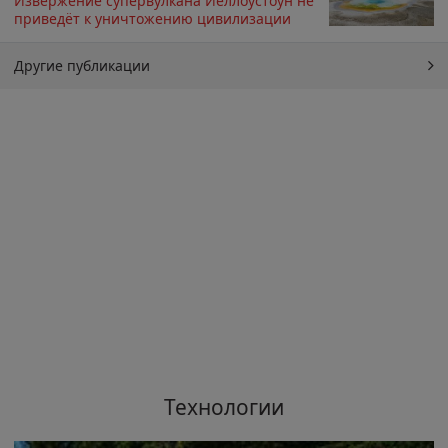
Извержение супервулкана Йеллоустоун не
приведёт к уничтожению цивилизации
Другие публикации
Технологии