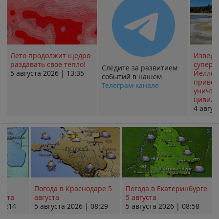
Лето продолжит щедро
Извер
раздавать своё тепло!
суперв
Следите за развитием
5 августа 2026 | 13:35
Йеллоу
событий в нашем
привед
Телеграм-канале
уничт
цивили
4 авгус
Погода в Краснодаре 5
Погода в Екатеринбурге
уста
августа
5 августа
08:14
5 августа 2026 | 08:29
5 августа 2026 | 08:58