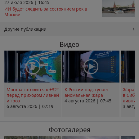
27 июля 2026 | 16:45
ИИ будет следить за состоянием рек в
Москве
Другие публикации
Видео
Москва готовится к +32°
К России подступает
Жара в
перед приходом ливней
аномальная жара
в Сиби
и гроз
4 августа 2026 | 07:45
ливни 
6 августа 2026 | 07:19
3 авгус
Фотогалерея