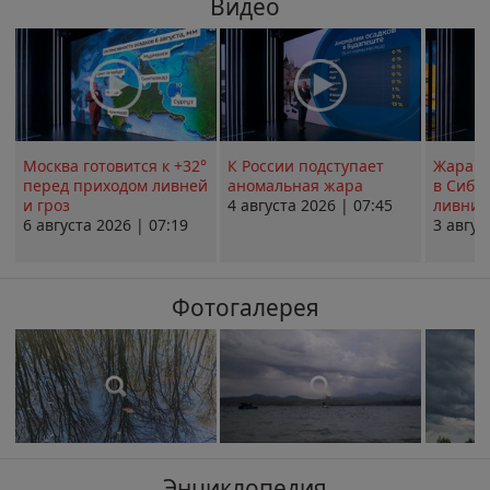
Видео
Москва готовится к +32°
К России подступает
Жара в
перед приходом ливней
аномальная жара
в Сиби
и гроз
4 августа 2026 | 07:45
ливни 
6 августа 2026 | 07:19
3 авгус
Фотогалерея
Энциклопедия