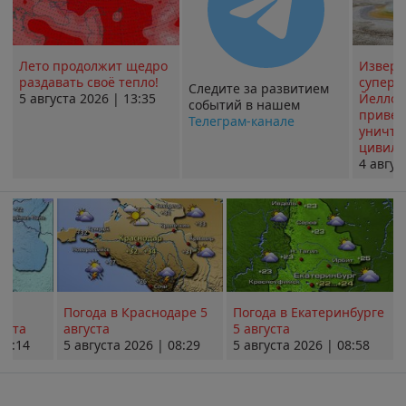
Лето продолжит щедро
Извер
раздавать своё тепло!
суперв
Следите за развитием
5 августа 2026 | 13:35
Йеллоу
событий в нашем
привед
Телеграм-канале
уничт
цивили
4 авгус
Погода в Краснодаре 5
Погода в Екатеринбурге
уста
августа
5 августа
08:14
5 августа 2026 | 08:29
5 августа 2026 | 08:58