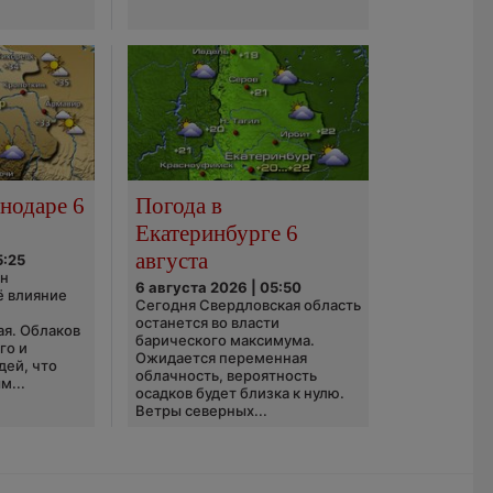
нодаре 6
Погода в
Екатеринбурге 6
августа
5:25
он
6 августа 2026 | 05:50
ё влияние
Сегодня Свердловская область
ю
останется во власти
ая. Облаков
барического максимума.
го и
Ожидается переменная
дей, что
облачность, вероятность
м...
осадков будет близка к нулю.
Ветры северных...