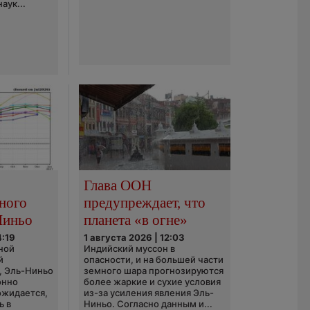
аук...
Глава ООН
ного
предупреждает, что
Ниньо
планета «в огне»
4:19
1 августа 2026 | 12:03
ной
Индийский муссон в
й
опасности, и на большей части
, Эль-Ниньо
земного шара прогнозируются
онно
более жаркие и сухие условия
 ожидается,
из-за усиления явления Эль-
ь в
Ниньо. Согласно данным и...