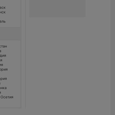
вск
нск
вль
стан
а
дия
ия
ия
ория
ария
я
анка
я
 Осетия