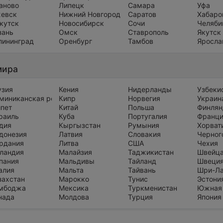
аново
Липецк
Самара
Уфа
евск
Нижний Новгород
Саратов
Хабаро
кутск
Новосибирск
Сочи
Челяби
зань
Омск
Ставрополь
Якутск
лининград
Оренбург
Тамбов
Яросла
мира
узия
Кения
Нидерланды
Узбеки
миниканская республика
Кипр
Норвегия
Украин
ипет
Китай
Польша
Финлян
раиль
Куба
Португалия
Франц
дия
Кыргызстан
Румыния
Хорват
донезия
Латвия
Словакия
Черног
рдания
Литва
США
Чехия
ландия
Малайзия
Таджикистан
Швейц
пания
Мальдивы
Тайланд
Швеци
алия
Мальта
Тайвань
Шри-Л
захстан
Марокко
Тунис
Эстони
мбоджа
Мексика
Туркменистан
Южная
нада
Молдова
Турция
Япония