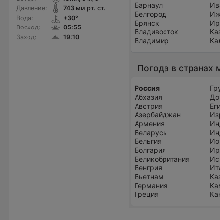
Барнаул
Ив
Давление:
743
мм рт. ст.
Белгород
Иж
Вода:
+30°
Брянск
Ир
Восход:
05:55
Владивосток
Ка
Заход:
19:10
Владимир
Ка
Погода в странах 
Россия
Гр
Абхазия
До
Австрия
Ег
Азербайджан
Из
Армения
Ин
Беларусь
Ин
Бельгия
Ио
Болгария
Ир
Великобритания
Ис
Венгрия
Ит
Вьетнам
Ка
Германия
Ка
Греция
Ка