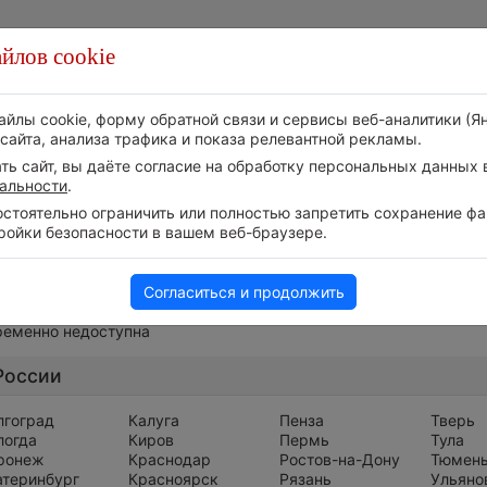
йлов cookie
Стихия
Природа
Технологии
Видео
айлы cookie, форму обратной связи и сервисы веб-аналитики (Я
сайта, анализа трафика и показа релевантной рекламы.
ь сайт, вы даёте согласие на обработку персональных данных в
альности
.
тоятельно ограничить или полностью запретить сохранение фай
ройки безопасности в вашем веб-браузере.
Весь мир
Согласиться и продолжить
ременно недоступна
России
лгоград
Калуга
Пенза
Тверь
логда
Киров
Пермь
Тула
ронеж
Краснодар
Ростов-на-Дону
Тюмен
атеринбург
Красноярск
Рязань
Ульяно