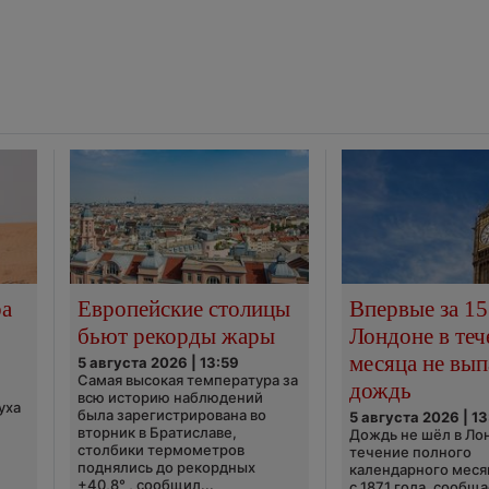
ра
Европейские столицы
Впервые за 15
бьют рекорды жары
Лондоне в теч
месяца не вып
5 августа 2026 | 13:59
Самая высокая температура за
дождь
всю историю наблюдений
уха
была зарегистрирована во
5 августа 2026 | 13
вторник в Братиславе,
Дождь не шёл в Ло
столбики термометров
течение полного
поднялись до рекордных
календарного меся
+40,8° , сообщил...
с 1871 года, сообщ