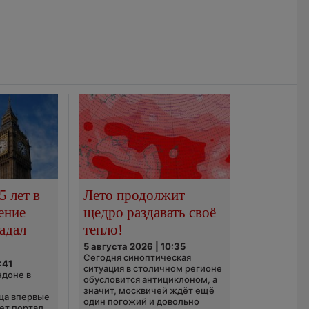
5 лет в
Лето продолжит
ение
щедро раздавать своё
адал
тепло!
5 августа 2026 | 10:35
Сегодня синоптическая
:41
ситуация в столичном регионе
ндоне в
обусловится антициклоном, а
значит, москвичей ждёт ещё
ца впервые
один погожий и довольно
ает портал