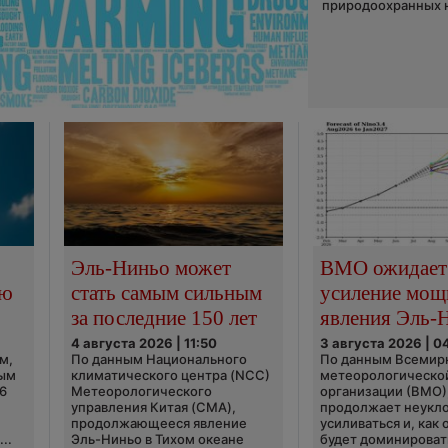
природоохранных н
Эль-Ниньо может
ВМО ожидает
сю
стать самым сильным
усиление мощ
за последние 150 лет
явления Эль-
4 августа 2026 | 11:50
3 августа 2026 | 0
м,
По данным Национального
По данным Всемир
ным
климатического центра (NCC)
метеорологическо
6
Метеорологического
организации (ВМО)
управления Китая (CMA),
продолжает неукл
продолжающееся явление
усиливаться и, как
..
Эль-Ниньо в Тихом океане
будет доминироват