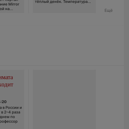
тёплый денёк. Температура...
ние Mirror
й на...
Ещё
имата
ходит
4:20
 в России и
 в 2–4 раза
еднем по
профессор