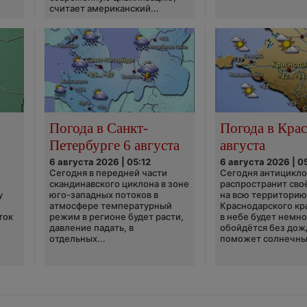
считает американский...
Погода в Санкт-
Погода в Крас
Петербурге 6 августа
августа
6 августа 2026 | 05:12
6 августа 2026 | 0
Сегодня в передней части
Сегодня антицикл
скандинавского циклона в зоне
распространит сво
у
юго-западных потоков в
на всю территори
атмосфере температурный
Краснодарского кр
ток
режим в регионе будет расти,
в небе будет немно
давление падать, в
обойдётся без дож
отдельных...
поможет солнечны