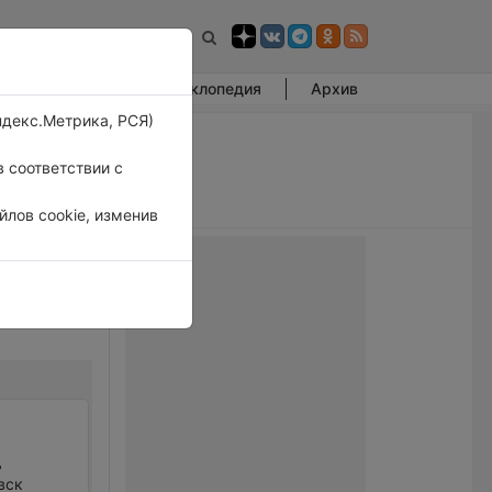
Фотогалерея
Энциклопедия
Архив
ндекс.Метрика, РСЯ)
 соответствии с
лов cookie, изменив
ь
вск