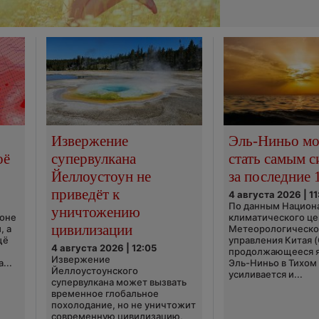
Извержение
Эль-Ниньо м
оё
супервулкана
стать самым 
Йеллоустоун не
за последние 
приведёт к
4 августа 2026 | 11
По данным Национ
уничтожению
ионе
климатического це
цивилизации
, а
Метеорологическо
щё
управления Китая 
4 августа 2026 | 12:05
продолжающееся 
Извержение
...
Эль-Ниньо в Тихом
Йеллоустоунского
усиливается и...
супервулкана может вызвать
временное глобальное
похолодание, но не уничтожит
современную цивилизацию,