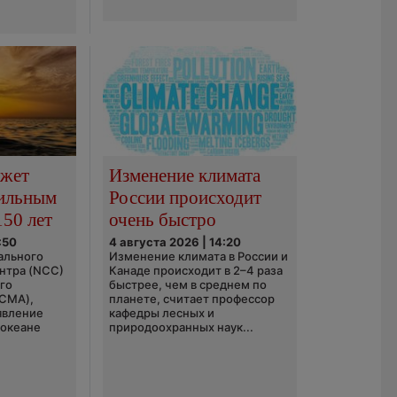
ожет
Изменение климата
сильным
России происходит
150 лет
очень быстро
:50
4 августа 2026 | 14:20
ального
Изменение климата в России и
нтра (NCC)
Канаде происходит в 2–4 раза
го
быстрее, чем в среднем по
(CMA),
планете, считает профессор
явление
кафедры лесных и
 океане
природоохранных наук...