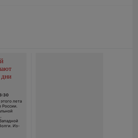
ой
пают
 дни
03:30
этого лета
е России.
альной
,
 Западной
Волги. Из-