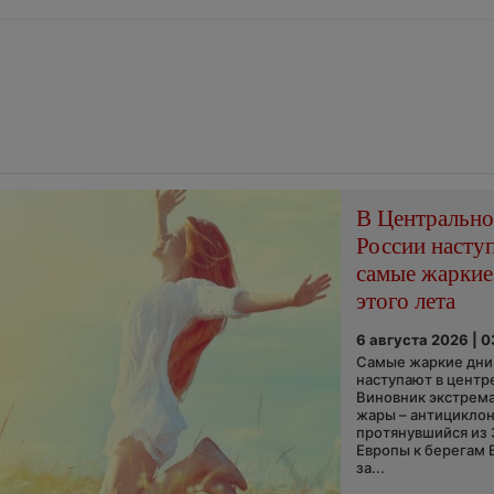
В Центральн
России насту
самые жаркие
этого лета
6 августа 2026 | 
Самые жаркие дни 
наступают в центр
Виновник экстрем
жары – антициклон
протянувшийся из
Европы к берегам 
за...