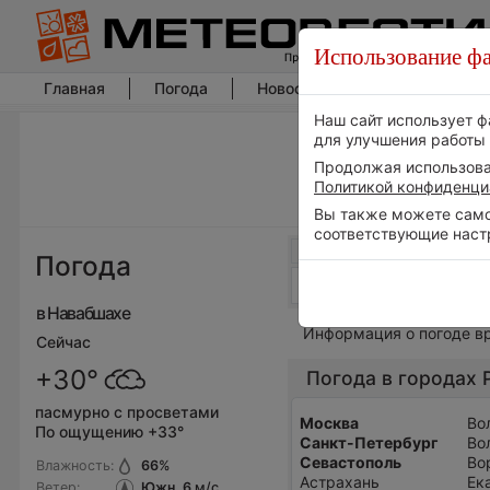
Использование фа
Главная
Погода
Новости погоды
Климат
Наш сайт использует ф
для улучшения работы 
Продолжая использоват
Политикой конфиденци
Вы также можете самос
соответствующие наст
Погода
в Навабшахе
Информация о погоде в
Сейчас
+30°
Погода в городах 
пасмурно с просветами
Москва
Во
По ощущению +33°
Санкт-Петербург
Во
Севастополь
Во
Влажность:
66
%
Астрахань
Ек
Ветер:
Южн, 6
м/с