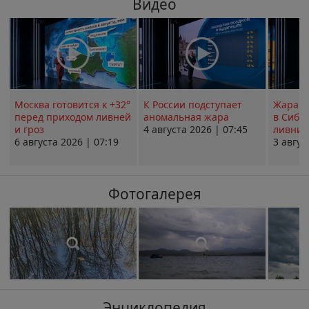
Видео
Москва готовится к +32°
К России подступает
Жара в
перед приходом ливней
аномальная жара
в Сиби
и гроз
4 августа 2026 | 07:45
ливни 
6 августа 2026 | 07:19
3 авгус
Фотогалерея
Энциклопедия