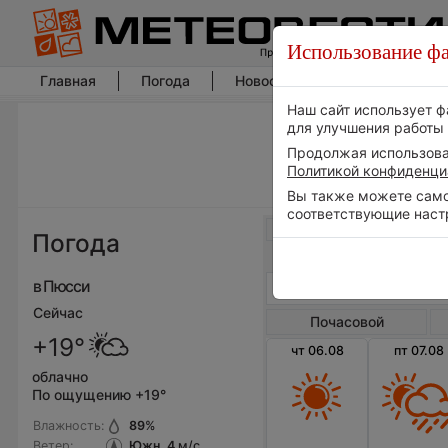
Использование фа
Главная
Погода
Новости погоды
Климат
Наш сайт использует ф
для улучшения работы 
Продолжая использоват
Политикой конфиденци
Вы также можете самос
соответствующие наст
Весь мир
Погода
в Пюсси
Сейчас
Почасовой
+19°
чт 06.08
пт 07.08
облачно
По ощущению +19°
Влажность:
89
%
Ветер:
Южн, 4
м/с