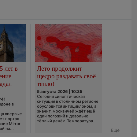
5 лет в
Лето продолжит
ение
щедро раздавать своё
адал
тепло!
5 августа 2026 | 10:35
Сегодня синоптическая
:41
ситуация в столичном регионе
ндоне в
обусловится антициклоном, а
значит, москвичей ждёт ещё
ца впервые
один погожий и довольно
ает портал
тёплый денёк. Температура...
ние Mirror
й на...
Ещё