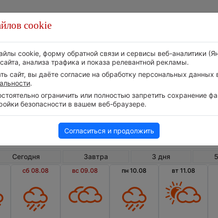
йлов cookie
Стихия
Природа
Технологии
Видео
айлы cookie, форму обратной связи и сервисы веб-аналитики (Я
сайта, анализа трафика и показа релевантной рекламы.
ь сайт, вы даёте согласие на обработку персональных данных в
альности
.
тоятельно ограничить или полностью запретить сохранение фай
ройки безопасности в вашем веб-браузере.
Эстония
Уезд Ида-Вирумаа
П
Погода в Пюсси на 14 дней
Согласиться и продолжить
Сегодня
Завтра
3 дня
5
сб 08.08
вс 09.08
пн 10.08
вт 11.08