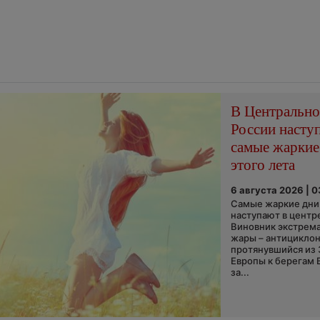
В Центральн
России насту
самые жаркие
этого лета
6 августа 2026 | 
Самые жаркие дни 
наступают в центр
Виновник экстрем
жары – антициклон
протянувшийся из
Европы к берегам 
за...