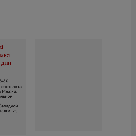
ой
пают
 дни
03:30
этого лета
е России.
альной
,
 Западной
Волги. Из-