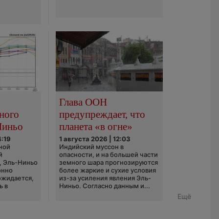
Глава ООН
ного
предупреждает, что
Ниньо
планета «в огне»
4:19
1 августа 2026 | 12:03
ной
Индийский муссон в
й
опасности, и на большей части
, Эль-Ниньо
земного шара прогнозируются
онно
более жаркие и сухие условия
 ожидается,
из-за усиления явления Эль-
ь в
Ниньо. Согласно данным и...
Ещё