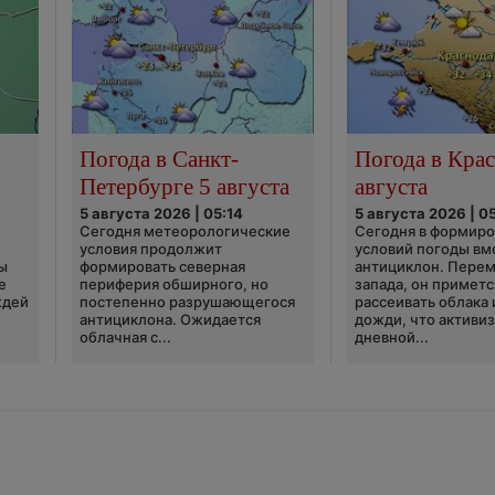
Погода в Санкт-
Погода в Крас
Петербурге 5 августа
августа
5 августа 2026 | 05:14
5 августа 2026 | 0
Сегодня метеорологические
Сегодня в формир
условия продолжит
условий погоды вм
ы
формировать северная
антициклон. Перем
е
периферия обширного, но
запада, он приметс
ждей
постепенно разрушающегося
рассеивать облака 
антициклона. Ожидается
дожди, что активи
облачная с...
дневной...