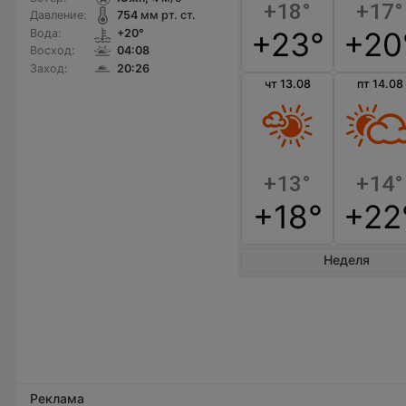
+18°
+17°
Давление:
754
мм рт. ст.
+23°
+20
Вода:
+20°
Восход:
04:08
Заход:
20:26
чт 13.08
пт 14.08
+13°
+14°
+18°
+22
Неделя
Реклама