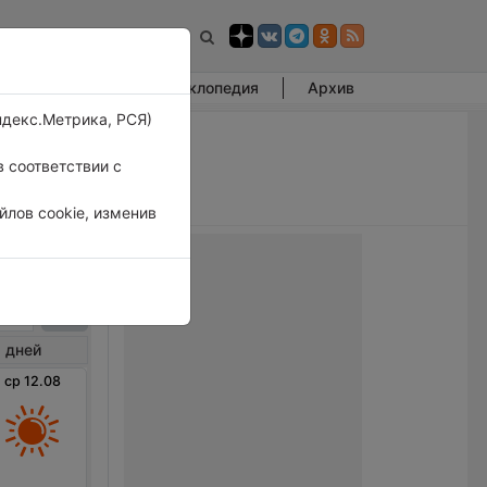
Фотогалерея
Энциклопедия
Архив
ндекс.Метрика, РСЯ)
 соответствии с
лов cookie, изменив
юсси
 дней
ср 12.08