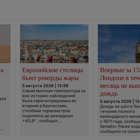
ра
Европейские столицы
Впервые за 15
бьют рекорды жары
Лондоне в теч
месяца не вып
5 августа 2026 | 13:59
Самая высокая температура за
дождь
всю историю наблюдений
уха
была зарегистрирована во
5 августа 2026 | 13
вторник в Братиславе,
Дождь не шёл в Ло
столбики термометров
течение полного
поднялись до рекордных
календарного меся
+40,8° , сообщил...
с 1871 года, сообщ
Semafor. Ранее изда
..
сообщило со ссылко