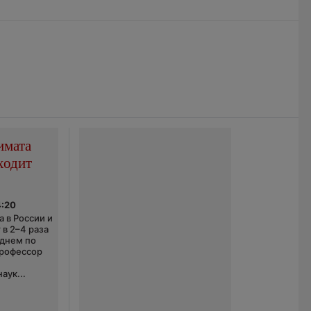
имата
ходит
4:20
 в России и
 в 2–4 раза
еднем по
профессор
аук...