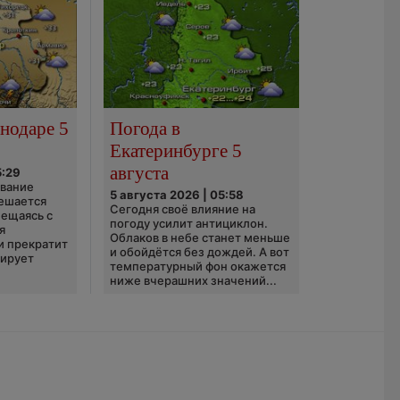
нодаре 5
Погода в
Екатеринбурге 5
августа
5:29
ование
5 августа 2026 | 05:58
ешается
Сегодня своё влияние на
ещаясь с
погоду усилит антициклон.
я
Облаков в небе станет меньше
и прекратит
и обойдётся без дождей. А вот
зирует
температурный фон окажется
ниже вчерашних значений...