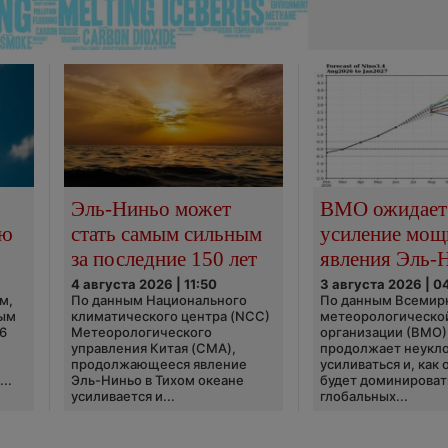
Эль-Ниньо может
ВМО ожидает
сю
стать самым сильным
усиление мощ
за последние 150 лет
явления Эль-
4 августа 2026 | 11:50
3 августа 2026 | 0
м,
По данным Национального
По данным Всемир
ным
климатического центра (NCC)
метеорологическо
6
Метеорологического
организации (ВМО)
управления Китая (CMA),
продолжает неукл
продолжающееся явление
усиливаться и, как
..
Эль-Ниньо в Тихом океане
будет доминироват
усиливается и...
глобальных...