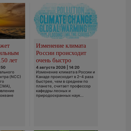
ожет
Изменение климата
сильным
России происходит
150 лет
очень быстро
:50
4 августа 2026 | 14:20
ального
Изменение климата в России и
нтра (NCC)
Канаде происходит в 2–4 раза
го
быстрее, чем в среднем по
(CMA),
планете, считает профессор
явление
кафедры лесных и
 океане
природоохранных наук...