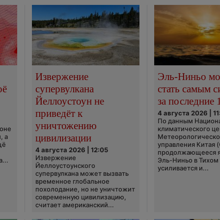
Извержение
Эль-Ниньо м
оё
супервулкана
стать самым 
Йеллоустоун не
за последние 
приведёт к
4 августа 2026 | 11
По данным Национ
уничтожению
ионе
климатического це
цивилизации
, а
Метеорологическо
щё
управления Китая 
4 августа 2026 | 12:05
продолжающееся 
Извержение
...
Эль-Ниньо в Тихом
Йеллоустоунского
усиливается и...
супервулкана может вызвать
временное глобальное
похолодание, но не уничтожит
современную цивилизацию,
считает американский...